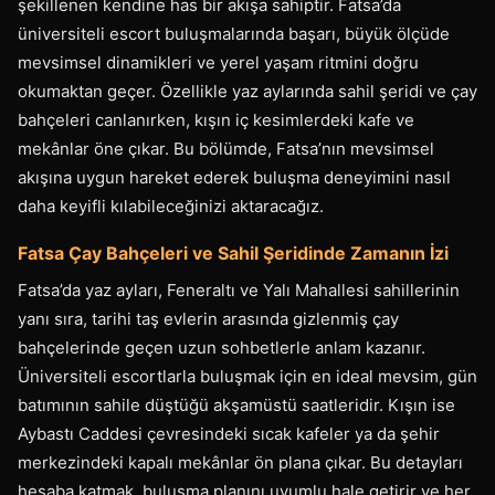
şekillenen kendine has bir akışa sahiptir. Fatsa’da
üniversiteli escort buluşmalarında başarı, büyük ölçüde
mevsimsel dinamikleri ve yerel yaşam ritmini doğru
okumaktan geçer. Özellikle yaz aylarında sahil şeridi ve çay
bahçeleri canlanırken, kışın iç kesimlerdeki kafe ve
mekânlar öne çıkar. Bu bölümde, Fatsa’nın mevsimsel
akışına uygun hareket ederek buluşma deneyimini nasıl
daha keyifli kılabileceğinizi aktaracağız.
Fatsa Çay Bahçeleri ve Sahil Şeridinde Zamanın İzi
Fatsa’da yaz ayları, Feneraltı ve Yalı Mahallesi sahillerinin
yanı sıra, tarihi taş evlerin arasında gizlenmiş çay
bahçelerinde geçen uzun sohbetlerle anlam kazanır.
Üniversiteli escortlarla buluşmak için en ideal mevsim, gün
batımının sahile düştüğü akşamüstü saatleridir. Kışın ise
Aybastı Caddesi çevresindeki sıcak kafeler ya da şehir
merkezindeki kapalı mekânlar ön plana çıkar. Bu detayları
hesaba katmak, buluşma planını uyumlu hale getirir ve her