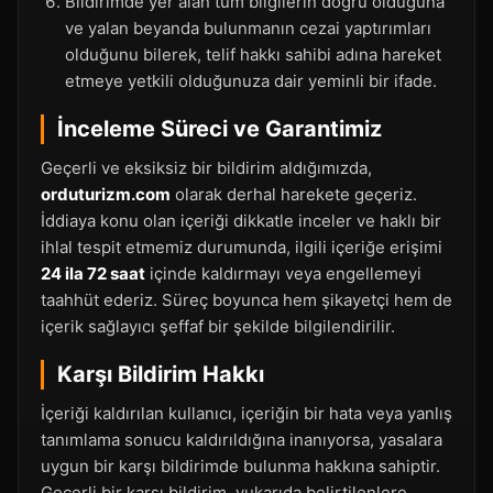
Bildirimde yer alan tüm bilgilerin doğru olduğuna
ve yalan beyanda bulunmanın cezai yaptırımları
olduğunu bilerek, telif hakkı sahibi adına hareket
etmeye yetkili olduğunuza dair yeminli bir ifade.
İnceleme Süreci ve Garantimiz
Geçerli ve eksiksiz bir bildirim aldığımızda,
orduturizm.com
olarak derhal harekete geçeriz.
İddiaya konu olan içeriği dikkatle inceler ve haklı bir
ihlal tespit etmemiz durumunda, ilgili içeriğe erişimi
24 ila 72 saat
içinde kaldırmayı veya engellemeyi
taahhüt ederiz. Süreç boyunca hem şikayetçi hem de
içerik sağlayıcı şeffaf bir şekilde bilgilendirilir.
Karşı Bildirim Hakkı
İçeriği kaldırılan kullanıcı, içeriğin bir hata veya yanlış
tanımlama sonucu kaldırıldığına inanıyorsa, yasalara
uygun bir karşı bildirimde bulunma hakkına sahiptir.
Geçerli bir karşı bildirim, yukarıda belirtilenlere