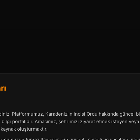
rı
diniz. Platformumuz, Karadeniz'in incisi Ordu hakkında güncel bil
 bilgi portalıdır. Amacımız, şehrimizi ziyaret etmek isteyen ve
r kaynak oluşturmaktır.
formumuzun tüm kullanıcılar için güvenli, saygılı ve yasalara uyg