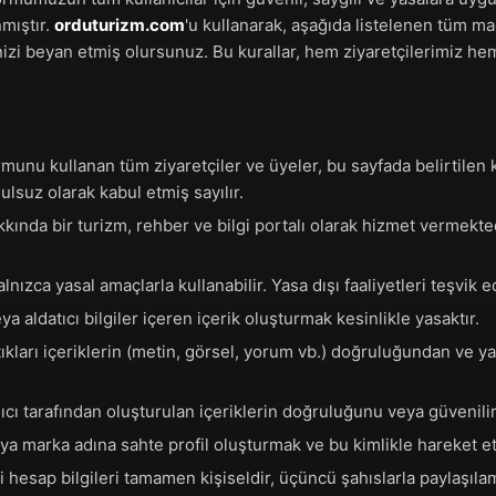
mıştır.
orduturizm.com
'u kullanarak, aşağıda listelenen tüm 
inizi beyan etmiş olursunuz. Bu kurallar, hem ziyaretçilerimiz hem
munu kullanan tüm ziyaretçiler ve üyeler, bu sayfada belirtilen k
lsuz olarak kabul etmiş sayılır.
kında bir turizm, rehber ve bilgi portalı olarak hizmet vermekte
alnızca yasal amaçlarla kullanabilir. Yasa dışı faaliyetleri teşvik 
eya aldatıcı bilgiler içeren içerik oluşturmak kesinlikle yasaktır.
tıkları içeriklerin (metin, görsel, yorum vb.) doğruluğundan ve ya
nıcı tarafından oluşturulan içeriklerin doğruluğunu veya güvenilir
eya marka adına sahte profil oluşturmak ve bu kimlikle hareket e
ibi hesap bilgileri tamamen kişiseldir, üçüncü şahıslarla paylaşıla