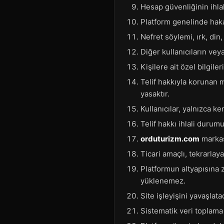
Hesap güvenliğinin ihla
Platform genelinde hakar
Nefret söylemi, ırk, din
Diğer kullanıcıların veya
Kişilere ait özel bilgile
Telif hakkıyla korunan m
yasaktır.
Kullanıcılar, yalnızca ke
Telif hakkı ihlali durum
orduturizm.com
markası
Ticari amaçlı, tekrarla
Platformun altyapısına z
yüklenemez.
Site işleyişini yavaşlat
Sistematik veri toplama