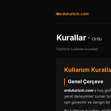
orduturizm.com
Kurallar
·
Ordu
Platform kullanım kuralları
Kullanım Kuralla
Genel Çerçeve
orduturizm.com
'a hoş gel
yerel deneyimler sunan bir
için güvenilir ve zengin bi
Bu kullanım kuralları, plat