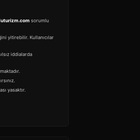
duturizm.com
sorumlu
i yitirebilir. Kullanıcılar
ılsız iddialarda
nmaktadır.
rsınız.
sı yasaktır.