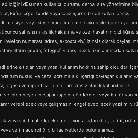
l edildiğini düşünen kullanıcı, durumu derhal site yönetimine b
et, küfür, argo, tehdit veya taciz içeren bir dil kullanılamaz.
, dil, cinsiyet veya cinsel yönelim temelli ayrımcılık içeren yorum
 üçüncü şahısların kişilik haklarına ve özel hayatının gizliliğine 
rin (telefon numarası, adres, e-posta vb.) izinsiz olarak paylaşılma
ateryallerin (metin, fotoğraf, video, müzik) izin alınmadan kulla
ndilerine ait olan veya yasal kullanım hakkına sahip oldukları içeri
unda tüm hukuki ve cezai sorumluluk, içeriği paylaşan kullanıcıya 
, logosu ve diğer ticari unsurları izinsiz olarak kullanılamaz.
yan ve istenmeyen mesajlar (spam) göndermek veya bu tür yorum
arar verebilecek veya çalışmasını engelleyebilecek yazılım, virü
acak veya suistimal edecek otomasyon araçları (bot, script, örümc
 veya veri madenciliği gibi faaliyetlerde bulunulamaz.