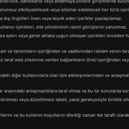
ndırıcılık, sahtekarlık veya aldatmaya yönelik girişimlerde bulu
olumsuz etkileyebilecek veya istismar edebilecek her türlü içerik
a dışı örgütleri öven veya teşvik eden içerikler paylaşılamaz.
llanıcı içerikleri, site yönetiminin resmi görüşlerini yansıtmaz.
lara aykırı veya genel ahlaka uygun olmayan içerikleri önceden 
lam ve tanıtımların içeriğinden ve vaatlerinden reklam veren tar
ü taraf web sitelerine verilen bağlantıların (link) içeriğinden 
çindeki diğer kullanıcılarla olan tüm etkileşimlerinden ve anlaşma
lar arasındaki anlaşmazlıklara taraf olmaz ve bu tür konularda s
ldırılması veya düzeltilmesi talebi, yasal gerekçesiyle birlikte s
tlerini ve bu kullanım koşullarını dilediği zaman tek taraflı olara