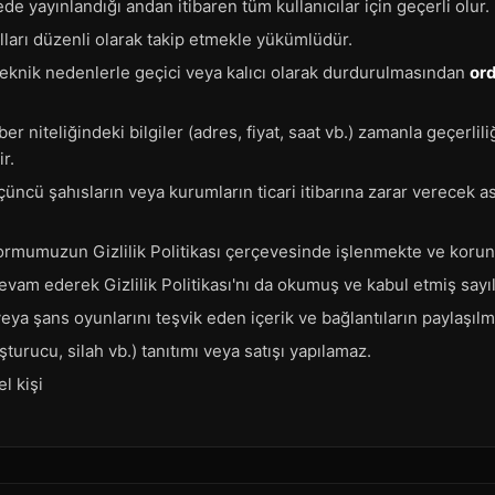
ede yayınlandığı andan itibaren tüm kullanıcılar için geçerli olur.
alları düzenli olarak takip etmekle yükümlüdür.
teknik nedenlerle geçici veya kalıcı olarak durdurulmasından
or
 niteliğindeki bilgiler (adres, fiyat, saat vb.) zamanla geçerliliğin
ir.
üncü şahısların veya kurumların ticari itibarına zarar verecek as
atformumuzun Gizlilik Politikası çerçevesinde işlenmekte ve koru
vam ederek Gizlilik Politikası'nı da okumuş ve kabul etmiş sayılı
eya şans oyunlarını teşvik eden içerik ve bağlantıların paylaşılma
şturucu, silah vb.) tanıtımı veya satışı yapılamaz.
l kişi