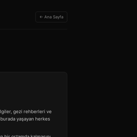
← Ana Sayfa
giler, gezi rehberleri ve
ya burada yaşayan herkes
un bir ortamda kalmasını