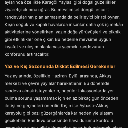
aylarında özellikle Karagöl Yaylası gibi doğal güzellikler
ziyaretçi akınına uğrar. Bu mevsimsel döngü, escort
randevularının planlanmasında da belirleyici bir rol oynar.
Kışın soğuk ve kapalı havalarda insanlar daha çok iç mekân
aktivitelerine yönelirken, yazın doğa yürüyüşleri ve piknik
gibi etkinlikler öne çıkar. Bu nedenle mevsime uygun
kıyafet ve ulaşım planlaması yapmak, randevunun
konforunu artıracaktır.
Yaz ve Kış Sezonunda Dikkat Edilmesi Gerekenler
Yaz aylarında, özellikle Haziran-Eylül arasında, Akkuş
merkezi ve çevre yaylalar hareketlenir. Bu dönemde
randevu almak isteyenlerin, popüler lokasyonlarda yer
bulma sorunu yaşamamak için en az birkaç gün önceden
iletişime geçmeleri önerilir. Kışın ise Aybastı-Akkuş
karayolu gibi bazı güzergâhlarda kar nedeniyle ulaşım
gecikebilir. Randevu öncesinde hava durumu kontrolü
yapmak ve zincir gibi ekipmanları hazır bulundurmak, olası