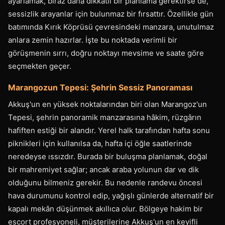
ayarlamak, biraz daha dikkatli bir planlama gerektirse de,
sessizlik arayanlar için bulunmaz bir fırsattır. Özellikle gün
batımında Kırık Köprüsü çevresindeki manzara, unutulmaz
anlara zemin hazırlar. İşte bu noktada verimli bir
görüşmenin sırrı, doğru noktayı mevsime ve saate göre
seçmekten geçer.
Marangozun Tepesi: Şehrin Sessiz Panoraması
Akkuş'un en yüksek noktalarından biri olan Marangoz'un
Tepesi, şehrin panoramik manzarasına hâkim, rüzgârın
hafiften estiği bir alandır. Yerel halk tarafından hafta sonu
piknikleri için kullanılsa da, hafta içi öğle saatlerinde
neredeyse ıssızdır. Burada bir buluşma planlamak, doğal
bir mahremiyet sağlar; ancak araba yolunun dar ve dik
olduğunu bilmeniz gerekir. Bu nedenle randevu öncesi
hava durumunu kontrol edip, yağışlı günlerde alternatif bir
kapalı mekân düşünmek akıllıca olur. Bölgeye hakim bir
escort profesyoneli, müşterilerine Akkuş'un en keyifli