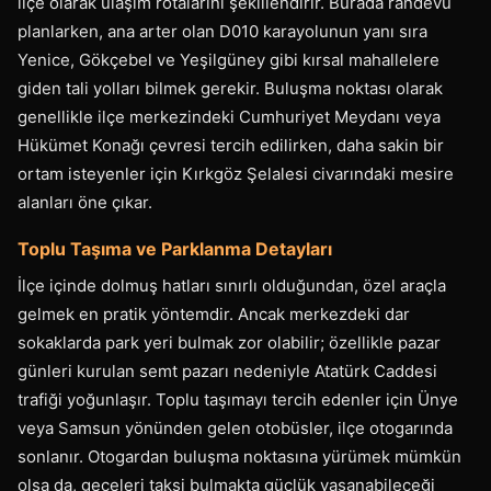
ilçe olarak ulaşım rotalarını şekillendirir. Burada randevu
planlarken, ana arter olan D010 karayolunun yanı sıra
Yenice, Gökçebel ve Yeşilgüney gibi kırsal mahallelere
giden tali yolları bilmek gerekir. Buluşma noktası olarak
genellikle ilçe merkezindeki Cumhuriyet Meydanı veya
Hükümet Konağı çevresi tercih edilirken, daha sakin bir
ortam isteyenler için Kırkgöz Şelalesi civarındaki mesire
alanları öne çıkar.
Toplu Taşıma ve Parklanma Detayları
İlçe içinde dolmuş hatları sınırlı olduğundan, özel araçla
gelmek en pratik yöntemdir. Ancak merkezdeki dar
sokaklarda park yeri bulmak zor olabilir; özellikle pazar
günleri kurulan semt pazarı nedeniyle Atatürk Caddesi
trafiği yoğunlaşır. Toplu taşımayı tercih edenler için Ünye
veya Samsun yönünden gelen otobüsler, ilçe otogarında
sonlanır. Otogardan buluşma noktasına yürümek mümkün
olsa da, geceleri taksi bulmakta güçlük yaşanabileceği