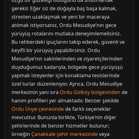
özgü bir güzelliği olduğunu da unutmamak
gerekir. Eğer siz de doğayla baş başa kalmak,
stresten uzaklaşmak ve yeni bir maceraya
atılmak istiyorsanız, Ordu Mesudiye’nın gece
yürüyüş rotalarını mutlaka deneyimlemelisiniz.
Bu rehberdeki ipuçlarını takip ederek, güvenli ve
keyifli bir yürüyüş yapabilirsiniz. Ordu
Mesudiye’nın sakinlerinden ve ziyaretçilerinden
duyduğumuz kadarıyla, bölgede gece yürüyüşü
yapmak isteyenler için konaklama tesislerinde
özel turlar düzenleniyor. Ayrıca, Ordu Mesudiye
merkezinin yanı sıra
Ordu Gölköy bölgesinden
de
hanım profilleri yer almaktadır. Benzer şekilde
Ordu Ünye çevresinde
de farklı seçenekler
mevcuttur. Bununla birlikte, Türkiye’nin diğer
şehirlerinde de benzer hizmetler bulunur;
örneğin
Çanakkale şehir merkezinde
veya