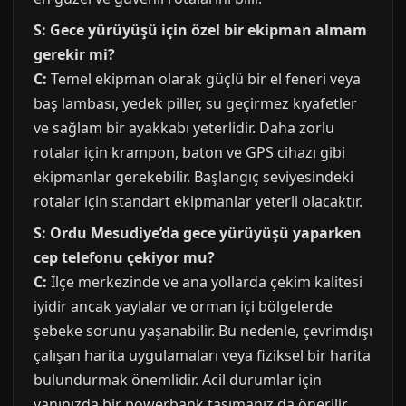
S: Gece yürüyüşü için özel bir ekipman almam
gerekir mi?
C:
Temel ekipman olarak güçlü bir el feneri veya
baş lambası, yedek piller, su geçirmez kıyafetler
ve sağlam bir ayakkabı yeterlidir. Daha zorlu
rotalar için krampon, baton ve GPS cihazı gibi
ekipmanlar gerekebilir. Başlangıç seviyesindeki
rotalar için standart ekipmanlar yeterli olacaktır.
S: Ordu Mesudiye’da gece yürüyüşü yaparken
cep telefonu çekiyor mu?
C:
İlçe merkezinde ve ana yollarda çekim kalitesi
iyidir ancak yaylalar ve orman içi bölgelerde
şebeke sorunu yaşanabilir. Bu nedenle, çevrimdışı
çalışan harita uygulamaları veya fiziksel bir harita
bulundurmak önemlidir. Acil durumlar için
yanınızda bir powerbank taşımanız da önerilir.