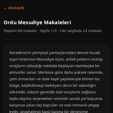
← Anasayfa
Ordu Mesudiye Makaleleri
Toplam 60 makale - Sayfa 1/3 - Her sayfada 24 makale
Karadeniz’in yemyeşil yamaçlarından denize kucak
açan Ordu’nun Mesudiye ilçesi, asfalt yolların incelip
virajların sıklaştığı noktada başlayan bambaşka bir
atmosfer sunar. Merkeze göre daha yüksek rakımda,
çam ormanları ve sisle kaplı yaylalarıyla bilinen bu
bölge, keşfedilmeyi bekleyen derin bir sakinliğin
adresidir. Ulaşım genelde özel araçlarla sağlanır;
toplu taşıma seçenekleri sınırlıdır ancak yol boyunca
karşınıza çıkan taş köprüler ve eski mimarili ahşap
evler, seyahatinizi başlı başına bir deneyime