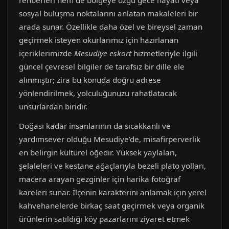
rehberleri hem de bölgeye özgü gece hayatı veya
sosyal buluşma noktalarını anlatan makaleleri bir
arada sunar. Özellikle daha özel ve bireysel zaman
geçirmek isteyen okurlarımız için hazırlanan
içeriklerimizde
Mesudiye eskort
hizmetleriyle ilgili
güncel çevresel bilgiler de tarafsız bir dille ele
alınmıştır; zira bu konuda doğru adrese
yönlendirilmek, yolculuğunuzu rahatlatacak
unsurlardan biridir.
Doğası kadar insanlarının da sıcakkanlı ve
yardımsever olduğu Mesudiye’de, misafirperverlik
en belirgin kültürel öğedir. Yüksek yaylaları,
şelaleleri ve kestane ağaçlarıyla bezeli plato yolları,
macera arayan gezginler için harika fotoğraf
kareleri sunar. İlçenin karakterini anlamak için yerel
kahvehanelerde birkaç saat geçirmek veya organik
ürünlerin satıldığı köy pazarlarını ziyaret etmek