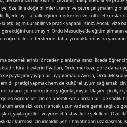
nız, derslerinizin bir kısmını çevrimiçi takip edebilir ve pra
e, özellikle doğa bilimleri, tarım ve çevre çalışmaları gibi
dir. İlçede ayrıca halk eğitim merkezleri ve kültürel kurslar 
alkla etkileşim kurabilir ve pratik yapabilirsiniz. Ancak, vi
niz gerektiğini unutmayın. Ordu Mesudiye’de eğitim almanın
u da öğrencilerin derslerine daha iyi odaklanmasına yardımcı 
 seçeneklerinizi önceden planlamalısınız. İlçede öğrenci yur
aktadır. Kiralık evlerin fiyatları, Ordu merkeze göre daha uy
n ev paylaşımı yaygın bir uygulamadır. Ayrıca, Ordu Mesudiy
m dil pratiği yapmak hem de kültürel uyum sağlamak için h
ş noktaları ilçe merkezinde yoğunlaşmıştır. Ulaşım için ilçe 
ile gelen öğrenciler için en önemli konulardan biri de sağlık 
il durumlarda sizi korur; ancak uzun vadede genel sağlık sig
ri, yayla gezileri ve yöresel festivallerle şekillenir. Özellik
şlıklar kurması için idealdir. Şehir hayatından uzaklaşmak 