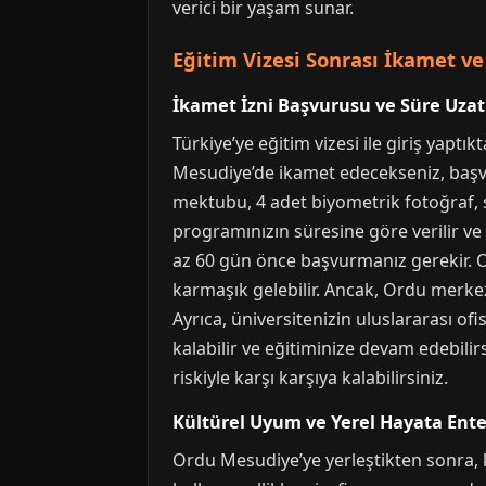
verici bir yaşam sunar.
Eğitim Vizesi Sonrası İkamet v
İkamet İzni Başvurusu ve Süre Uzat
Türkiye’ye eğitim vizesi ile giriş yapt
Mesudiye’de ikamet edecekseniz, başvu
mektubu, 4 adet biyometrik fotoğraf, s
programınızın süresine göre verilir ve 
az 60 gün önce başvurmanız gerekir. O
karmaşık gelebilir. Ancak, Ordu merkez
Ayrıca, üniversitenizin uluslararası of
kalabilir ve eğitiminize devam edebili
riskiyle karşı karşıya kalabilirsiniz.
Kültürel Uyum ve Yerel Hayata Ent
Ordu Mesudiye’ye yerleştikten sonra, k