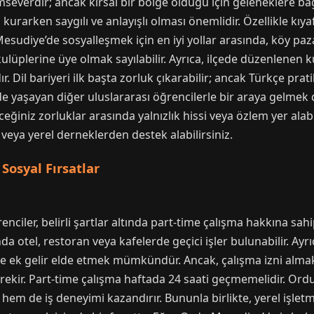
severdir; ancak kırsal bir bölge olduğu için geleneklere bağlı
im kurarken saygılı ve anlayışlı olması önemlidir. Özellikle k
sudiye’de sosyalleşmek için en iyi yollar arasında, köy paz
üplerine üye olmak sayılabilir. Ayrıca, ilçede düzenlenen kült
r. Dil bariyeri ilk başta zorluk çıkarabilir; ancak Türkçe prat
 yaşayan diğer uluslararası öğrencilerle bir araya gelmek d
eğiniz zorluklar arasında yalnızlık hissi veya özlem yer ala
veya yerel derneklerden destek alabilirsiniz.
osyal Fırsatlar
enciler, belirli şartlar altında part-time çalışma hakkına sahi
nda otel, restoran veya kafelerde geçici işler bulunabilir. Ay
 ek gelir elde etmek mümkündür. Ancak, çalışma izni almak i
gerekir. Part-time çalışma haftada 24 saati geçmemelidir. Or
em de iş deneyimi kazandırır. Bununla birlikte, yerel işletm