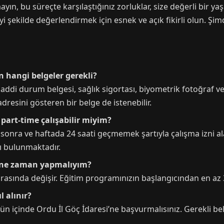
ın, bu süreçte karşılaştığınız zorluklar, size değerli bir y
i şekilde değerlendirmek için esnek ve açık fikirli olun. Şim
n hangi belgeler gerekli?
ddi durum belgesi, sağlık sigortası, biyometrik fotoğraf ve
esini gösteren bir belge de istenebilir.
 part-time çalışabilir miyim?
tan sonra ve haftada 24 saati geçmemek şartıyla çalışma izni a
rı bulunmaktadır.
e ne zaman yapmalıyım?
 arasında değişir. Eğitim programınızın başlangıcından en az
l alınır?
gün içinde Ordu İl Göç İdaresi’ne başvurmalısınız. Gerekli be