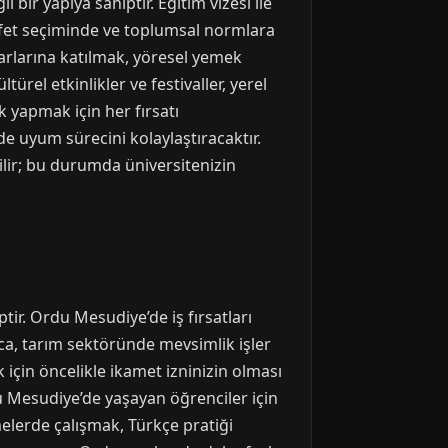
 bir yapıya sahiptir. Eğitim vizesi ile
ıyafet seçiminde ve toplumsal normlara
arlarına katılmak, yöresel yemek
ürel etkinlikler ve festivaller, yerel
ik yapmak için her fırsatı
e uyum sürecini kolaylaştıracaktır.
bilir; bu durumda üniversitenizin
ptir. Ordu Mesudiye’de iş fırsatları
rıca, tarım sektöründe mevsimlik işler
çin öncelikle ikamet izninizin olması
du Mesudiye’de yaşayan öğrenciler için
elerde çalışmak, Türkçe pratiği