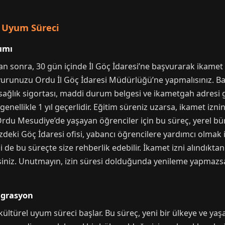
e Uyum Süreci
ımı
ıktan sonra, 30 gün içinde İl Göç İdaresi’ne başvurarak ikame
runuzu Ordu İl Göç İdaresi Müdürlüğü’ne yapmalısınız. Baş
ağlık sigortası, maddi durum belgesi ve ikametgah adresi gib
genellikle 1 yıl geçerlidir. Eğitim süreniz uzarsa, ikamet iz
rdu Mesudiye’de yaşayan öğrenciler için bu süreç, yerel bür
deki Göç İdaresi ofisi, yabancı öğrencilere yardımcı olmak 
isi de bu süreçte size rehberlik edebilir. İkamet izni alındık
rsiniz. Unutmayın, izin süresi dolduğunda yenileme yapmazsan
egrasyon
ültürel uyum süreci başlar. Bu süreç, yeni bir ülkeye ve yaş