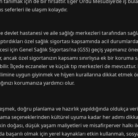
 tanımak için de bir fırsattır. Eğer Ordu Mesudiye’de iş b
seferleri ile ulaşım kolaydır.
e devlet hastanesi ve aile sağlığı merkezleri tarafından sağl
aptırdıkları özel sağlık sigortası kapsamında acil durumlard
esi için Genel Sağlık Sigortası’na (GSS) geçiş yapmanız öner
r, ancak özel sigortanızın kapsamı sınırlıysa ek bir koruma 
ilir. İlçede eczaneler ve küçük tıp merkezleri de mevcuttur.
imine uygun giyinmek ve hijyen kurallarına dikkat etmek öne
ğınızı korumanıza yardımcı olur.
leşmek, doğru planlama ve hazırlık yapıldığında oldukça veri
lama seçeneklerinden kültürel uyuma kadar her adımı dikka
in doğası, düşük yaşam maliyetleri ve misafirperver halkı ile
da başarılı olmak için yerel kaynakları etkin kullanmalı, sosy