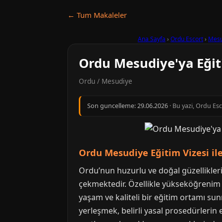
← Tum Makaleler
Ana Sayfa
›
Ordu Escort
›
Mesu
Ordu Mesudiye'ya Eğiti
Ordu / Mesudiye
Son guncelleme:
29.06.2026
· Bu yazi, Ordu Es
Ordu Mesudiye Eğitim Vizesi il
Ordu’nun huzurlu ve doğal güzellikleri
çekmektedir. Özellikle yükseköğrenim g
yaşam ve kaliteli bir eğitim ortamı su
yerleşmek, belirli yasal prosedürlerin 