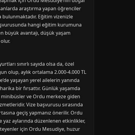
tik yapmak için Ordu Mesudiye’nin doğal
 alanlarda araştırma yapan öğrenciler
da bulunmaktadır. Eğitim vizenizle
ze başvurusunda hangi eğitim kurumuna
 en büyük avantajı, düşük yaşam
olur.
tları sınırlı sayıda olsa da, özel
gun olup, aylık ortalama 2.000-4.000 TL
e’de yaşayan yerel ailelerin yanında
arika bir fırsattır. Günlük yaşamda
içi minibüsler ve Ordu merkeze giden
hizmetleridir. Vize başvurusu sırasında
ortasına geçiş yapmanız önerilir. Ordu
le yaz aylarında düzenlenen etkinlikler,
isteyenler için Ordu Mesudiye, huzur