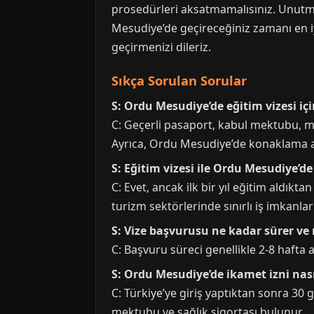
prosedürleri aksatmamalısınız. Unutmay
Mesudiye’de geçireceğiniz zamanı en iy
geçirmenizi dileriz.
Sıkça Sorulan Sorular
S: Ordu Mesudiye’de eğitim vizesi içi
C: Geçerli pasaport, kabul mektubu, ma
Ayrıca, Ordu Mesudiye’de konaklama adr
S: Eğitim vizesi ile Ordu Mesudiye’de
C: Evet, ancak ilk bir yıl eğitim aldık
turizm sektörlerinde sınırlı iş imkanla
S: Vize başvurusu ne kadar sürer v
C: Başvuru süreci genellikle 2-8 hafta
S: Ordu Mesudiye’de ikamet izni nası
C: Türkiye’ye giriş yaptıktan sonra 30 
mektubu ve sağlık sigortası bulunur.