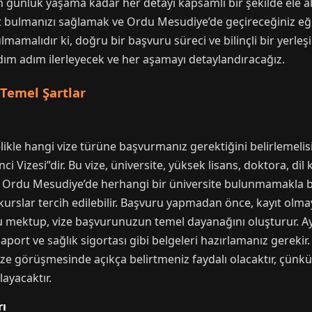
 günlük yaşama kadar her detayı kapsamlı bir şekilde ele a
ıt bulmanızı sağlamak ve Ordu Mesudiye’de geçireceğiniz eğ
amalıdır ki, doğru bir başvuru süreci ve bilinçli bir yerleşi
dım adım ilerleyecek ve her aşamayı detaylandıracağız.
 Temel Şartlar
kle hangi vize türüne başvurmanız gerektiğini belirlemelisi
ci Vizesi”dir. Bu vize, üniversite, yüksek lisans, doktora, di
ir. Ordu Mesudiye’de herhangi bir üniversite bulunmamakla bi
kurslar tercih edilebilir. Başvuru yapmadan önce, kayıt ol
 mektup, vize başvurunuzun temel dayanağını oluşturur. Ay
port ve sağlık sigortası gibi belgeleri hazırlamanız gerekir
ze görüşmesinde açıkça belirtmeniz faydalı olacaktır, çünkü
ayacaktır.
rı