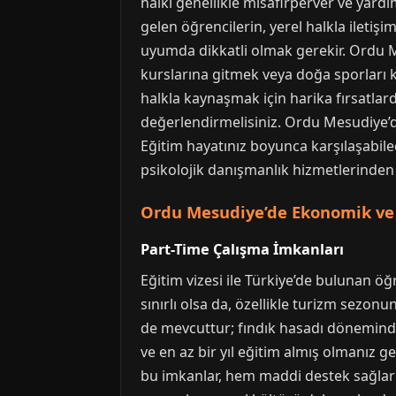
halkı genellikle misafirperver ve yardım
gelen öğrencilerin, yerel halkla iletiş
uyumda dikkatli olmak gerekir. Ordu Me
kurslarına gitmek veya doğa sporları kul
halkla kaynaşmak için harika fırsatlardı
değerlendirmelisiniz. Ordu Mesudiye’de
Eğitim hayatınız boyunca karşılaşabilec
psikolojik danışmanlık hizmetlerinden 
Ordu Mesudiye’de Ekonomik ve S
Part-Time Çalışma İmkanları
Eğitim vizesi ile Türkiye’de bulunan öğr
sınırlı olsa da, özellikle turizm sezonu
de mevcuttur; fındık hasadı döneminde
ve en az bir yıl eğitim almış olmanız 
bu imkanlar, hem maddi destek sağlar h