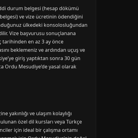
 maddi durum belgesi (hesap dökümü
elgesi) ve vize ücretinin ödendiğini
ulunduğunuz ülkedeki konsolosluğundan
edilir. Vize başvurusu sonuçlanana
ç tarihinden en az 3 ay önce
asını beklemeniz ve ardından uçuş ve
kiye’ye giriş yaptıktan sonra 30 gün
nca Ordu Mesudiye’de yasal olarak
e yakınlığı ve ulaşım kolaylığı
bulunan özel dil kursları veya Türkçe
iler için ideal bir çalışma ortamı