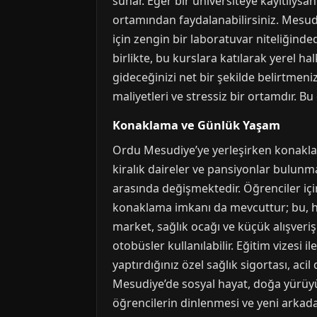
sunar. Eğer bir üniversiteye kayıtlıysa
ortamından faydalanabilirsiniz. Mesudiy
için zengin bir laboratuvar niteliğinde
birlikte, bu kurslara katılarak yerel h
gideceğinizi net bir şekilde belirtme
maliyetleri ve stressiz bir ortamdır. B
Konaklama ve Günlük Yaşam
Ordu Mesudiye’ye yerleşirken konaklama
kiralık daireler ve pansiyonlar bulunm
arasında değişmektedir. Öğrenciler içi
konaklama imkanı da mevcuttur; bu, he
market, sağlık ocağı ve küçük alışveri
otobüsler kullanılabilir. Eğitim vizesi 
yaptırdığınız özel sağlık sigortası, ac
Mesudiye’de sosyal hayat, doğa yürüyüşle
öğrencilerin dinlenmesi ve yeni arkada