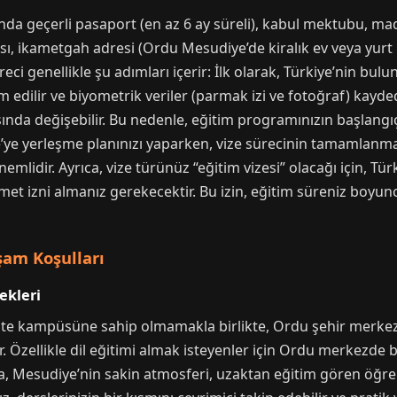
asında geçerli pasaport (en az 6 ay süreli), kabul mektubu,
ı, ikametgah adresi (Ordu Mesudiye’de kiralık ev veya yurt b
ci genellikle şu adımları içerir: İlk olarak, Türkiye’nin b
im edilir ve biyometrik veriler (parmak izi ve fotoğraf) kayd
sında değişebilir. Bu nedenle, eğitim programınızın başlangı
’ye yerleşme planınızı yaparken, vize sürecinin tamamlanm
idir. Ayrıca, vize türünüz “eğitim vizesi” olacağı için, Tür
amet izni almanız gerekecektir. Bu izin, eğitim süreniz boyu
şam Koşulları
ekleri
e kampüsüne sahip olmamakla birlikte, Ordu şehir merkezin
ir. Özellikle dil eğitimi almak isteyenler için Ordu merkezde 
, Mesudiye’nin sakin atmosferi, uzaktan eğitim gören öğrenc