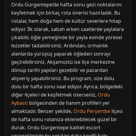
Ordu Gürgentepe’de hafta sonu gezi noktalarını
keşfetmek için birkaç rota önerisi hazırladık. Bu
rotalar, hem doğa hem de kültür severlere hitap
ediyor. İlk olarak, sabah erken saatlerde yaylalara
çıkabilir, öğle yemeğinde bir yayla evinde yöresel
lezzetler tadabilirsiniz. Ardından, ormanlık
alanlarda yürüyüş yaparak öğleden sonrayı
geçirebilirsiniz. Akşamüstü ise ilçe merkezine
dönüp tarihi yapıları gezebilir ve pazardan
alışveriş yapabilirsiniz. Bu program, size dolu
dolu bir hafta sonu vaat ediyor. Ayrıca, bölgedeki
diğer ilçeleri de keşfetmek isterseniz,
Ordu
Aybastı
bölgesinden de hanım profilleri yer
almaktadır. Benzer şekilde,
Ordu Perşembe
ilçesi
de hafta sonu rotanıza eklenebilecek güzel bir
durak. Ordu Gürgentepe kaliteli escort
seçenekleriyle bu rotaları daha keyifli hale