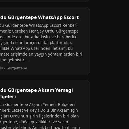
du Gürgentepe WhatsApp Escort
du Gürgentepe WhatsApp Escort Rehberi:
lmeniz Gereken Her Şey Ordu Gürgentepe
gesinde özel bir arkadaşlık ve beraberlik
yışında olanlar için dijital platformlar,
ellikle WhatsApp üzerinden iletişim, bu
zmete erişimde en yaygın yöntemlerden biri
ine gelmiştir....
du / Gürgentepe
du Gürgentepe Aksam Yemegi
lgeleri
du Gürgentepe Akşam Yemeği Bölgeleri
hberi: Lezzet ve Keyif Dolu Bir Akşam İçin
çları Ordu’nun şirin ilçelerinden biri olan
rgentepe, doğal güzellikleri ve sakin
osferiyle bilinir. Ancak bu huzurlu ilçenin