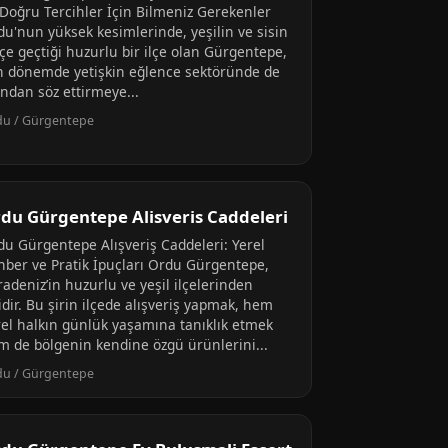
 Doğru Tercihler İçin Bilmeniz Gerekenler
du'nun yüksek kesimlerinde, yeşilin ve sisin
içe geçtiği huzurlu bir ilçe olan Gürgentepe,
n dönemde yetişkin eğlence sektöründe de
ından söz ettirmeye...
du / Gürgentepe
du Gürgentepe Alisveris Caddeleri
du Gürgentepe Alışveriş Caddeleri: Yerel
hber ve Pratik İpuçları Ordu Gürgentepe,
adeniz’in huzurlu ve yeşil ilçelerinden
idir. Bu şirin ilçede alışveriş yapmak, hem
rel halkın günlük yaşamına tanıklık etmek
m de bölgenin kendine özgü ürünlerini...
du / Gürgentepe