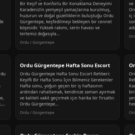
Bir Keşif ve Konforlu Bir Konaklama Deneyimi
ve
Karadeniz’in yemyeşil yamaçlarına kurulmuş,
Or
huzurun ve doğal güzelliklerin buluştuğu Ordu
iç 
de
Gürgentepe, keşfedilmeyi bekleyen bir cennet
so
köşesidir. Yüksek rakımı, serin havası ve
ad
tertemiz doğasıyla...
Or
Ordu / Gürgentepe
Ordu Gürgentepe Hafta Sonu Escort
Or
rdu
Ordu Gürgentepe Hafta Sonu Escort Rehberi:
Or
Keyifli Bir Hafta Sonu İçin Bilmeniz Gerekenler
Re
a
Hafta sonu, yoğun geçen bir iş haftasının
Kar
ardından rahatlamak, kendinize zaman ayırmak
bir
e,
ve kaliteli vakit geçirmek için harika bir fırsattır.
ye
...
Ordu Gürgentepe...
he
Ordu / Gürgentepe
Or