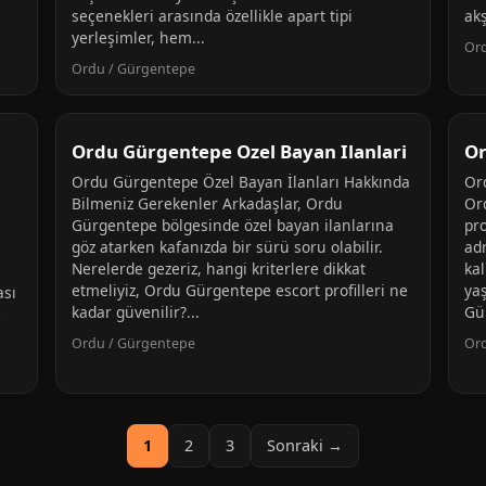
seçenekleri arasında özellikle apart tipi
ak
yerleşimler, hem...
Or
Ordu / Gürgentepe
Ordu Gürgentepe Ozel Bayan Ilanlari
Or
Ordu Gürgentepe Özel Bayan İlanları Hakkında
Or
Bilmeniz Gerekenler Arkadaşlar, Ordu
Or
Gürgentepe bölgesinde özel bayan ilanlarına
pro
göz atarken kafanızda bir sürü soru olabilir.
adr
Nerelerde gezeriz, hangi kriterlere dikkat
kal
etmeliyiz, Ordu Gürgentepe escort profilleri ne
ya
ası
kadar güvenilir?...
Gü
e
Ordu / Gürgentepe
Or
1
2
3
Sonraki →