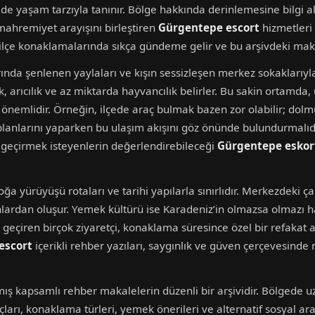
 sade yaşam tarzıyla tanınır. Bölge hakkında derinlemesine bilgi
 mahremiyet arayışını birleştiren
Gürgentepe escort
hizmetleri 
e ilçe konaklamalarında sıkça gündeme gelir ve bu arşivdeki maka
ında şenlenen yaylaları ve kışın sessizleşen merkez sokaklarıy
k, arıcılık ve az miktarda hayvancılık belirler. Bu sakin ortamda,
emlidir. Örneğin, ilçede araç bulmak bazen zor olabilir; dolmuş 
 planlarını yaparken bu ulaşım akışını göz önünde bulundurmalıd
e geçirmek isteyenlerin değerlendirebileceği
Gürgentepe eskor
a yürüyüşü rotaları ve tarihi yapılarla sınırlıdır. Merkezdeki çar
ardan oluşur. Yemek kültürü ise Karadeniz’in olmazsa olmazı ham
çiren birçok ziyaretçi, konaklama süresince özel bir refakat aray
escort
içerikli rehber yazıları, saygınlık ve güven çerçevesinde 
ış kapsamlı rehber makalelerin düzenli bir arşividir. Bölgede u
ları, konaklama türleri, yemek önerileri ve alternatif sosyal aray