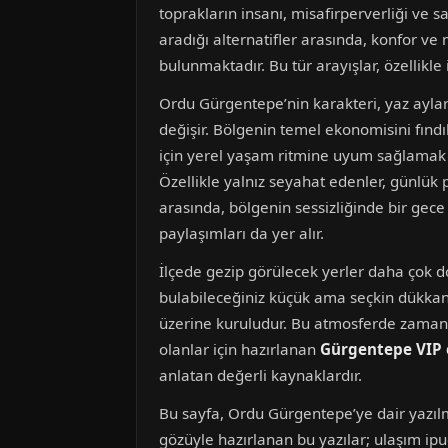
toprakların insanı, misafirperverliği ve
aradığı alternatifler arasında, konfor ve
bulunmaktadır. Bu tür arayışlar, özellikl
Ordu Gürgentepe’nin karakteri, yaz aylar
değişir. Bölgenin temel ekonomisini fındı
için yerel yaşam ritmine uyum sağlamak ön
Özellikle yalnız seyahat edenler, günlük
arasında, bölgenin sessizliğinde bir gec
paylaşımları da yer alır.
İlçede gezip görülecek yerler daha çok doğ
bulabileceğiniz küçük ama seçkin dükkanl
üzerine kuruludur. Bu atmosferde zaman ge
olanlar için hazırlanan
Gürgentepe VIP 
anlatan değerli kaynaklardır.
Bu sayfa, Ordu Gürgentepe’ye dair yazılm
gözüyle hazırlanan bu yazılar; ulaşım ipuç