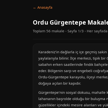
← Anasayfa
Ordu Gürgentepe Makale
Toplam 56 makale - Sayfa 1/3 - Her sayfad
Karadeniz’in dağlarla iç içe geçmiş saki
yaylalarıyla bilinir. İlçe merkezi, tipik 
sabahın erken saatlerinde fındık bahçele
eder. Bölgenin sarp ve engebeli coğrafy
Ordu-Gürgentepe karayolu, ilçeyi merkeze
doğaya açılan bir kapıdır.
Gürgentepe’nin sosyal dokusu, mahalle kü
lahananın başrolde olduğu bir buluşma n
güzellikler içindeki mesire alanları ve y