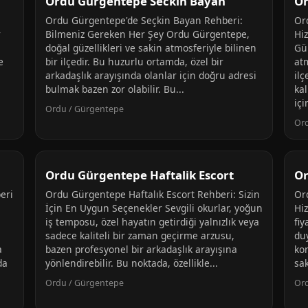
Ordu Gürgentepe Seckin Bayan
Or
Ordu Gürgentepe'de Seçkin Bayan Rehberi:
Or
r
Bilmeniz Gereken Her Şey Ordu Gürgentepe,
Hi
doğal güzellikleri ve sakin atmosferiyle bilinen
Gü
e
bir ilçedir. Bu huzurlu ortamda, özel bir
at
arkadaşlık arayışında olanlar için doğru adresi
ilç
bulmak bazen zor olabilir. Bu...
kal
içi
Ordu / Gürgentepe
Or
Ordu Gürgentepe Haftalik Escort
Or
eri
Ordu Gürgentepe Haftalık Escort Rehberi: Sizin
Or
İçin En Uygun Seçenekler Sevgili okurlar, yoğun
Hi
iş temposu, özel hayatın getirdiği yalnızlık veya
fiy
sadece kaliteli bir zaman geçirme arzusu,
du
a
bazen profesyonel bir arkadaşlık arayışına
ko
da
yönlendirebilir. Bu noktada, özellikle...
sak
Ordu / Gürgentepe
Or