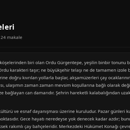
leri
a 24 makale
n köşelerinden biri olan Ordu Gürgentepe, yeşilin binbir tonunu 
bir Ordu karakteri taşır; ne büyükşehir telaşı ne de tamamen izole
rine doğru kıvrılan yollarla başlar, akşamüzerleri çay ocakların
ası, ulaşımın zaman zaman mevsim koşullarına bağlı olarak değ
 bağlayan can damarıdır. Şehrin hareketli kalabalığından uzakl
ltürü ve esnaf dayanışması üzerine kuruludur. Pazar günleri ku
oktasıdır. Gece hayatı neredeyse yok denecek kadar azdır; bunu
üksek rakımlı çay bahçeleridir. Merkezdeki Hükümet Konağı çevresi