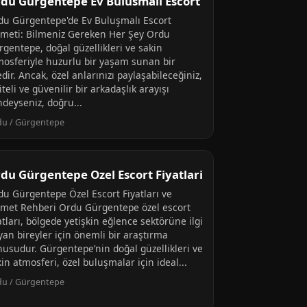
du Gürgentepe Ev Bulusmali Escort
du Gürgentepe'de Ev Buluşmalı Escort
zmeti: Bilmeniz Gereken Her Şey Ordu
rgentepe, doğal güzellikleri ve sakin
mosferiyle huzurlu bir yaşam sunan bir
edir. Ancak, özel anlarınızı paylaşabileceğiniz,
iteli ve güvenilir bir arkadaşlık arayışı
ndeyseniz, doğru...
du / Gürgentepe
du Gürgentepe Ozel Escort Fiyatlari
du Gürgentepe Özel Escort Fiyatları ve
zmet Rehberi Ordu Gürgentepe özel escort
atları, bölgede yetişkin eğlence sektörüne ilgi
yan bireyler için önemli bir araştırma
nusudur. Gürgentepe’nin doğal güzellikleri ve
in atmosferi, özel buluşmalar için ideal...
du / Gürgentepe