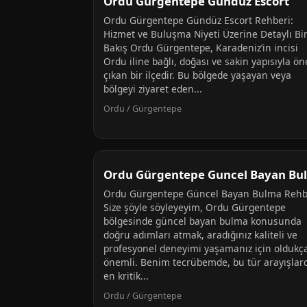
Ordu Gürgentepe Gunduz Escort
Ordu Gürgentepe Gündüz Escort Rehberi:
Hizmet ve Buluşma Niyeti Üzerine Detaylı Bi
Bakış Ordu Gürgentepe, Karadeniz’in incisi
Ordu iline bağlı, doğası ve sakin yapısıyla ön
çıkan bir ilçedir. Bu bölgede yaşayan veya
bölgeyi ziyaret eden...
Ordu / Gürgentepe
Ordu Gürgentepe Guncel Bayan Bul
Ordu Gürgentepe Güncel Bayan Bulma Rehb
Size şöyle söyleyeyim, Ordu Gürgentepe
bölgesinde güncel bayan bulma konusunda
doğru adımları atmak, aradığınız kaliteli ve
profesyonel deneyimi yaşamanız için oldukç
önemli. Benim tecrübemde, bu tür arayışlar
en kritik...
Ordu / Gürgentepe