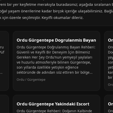
 yeni bir yer keşfetme merakıyla buradasınız; aşağıda sıralanan 
ğal yaşam önerilerine kadar birçok içeriğe ulaşabilirsiniz. Bağl
için özenle seçilmiştir. Keyifli okumalar dileriz.
Ordu Gürgentepe Dogrulanmis Bayan
Or
ğru
Ordu Gürgentepe Doğrulanmış Bayan Rehberi:
Or
Püf
Güvenli ve Keyifli Bir Deneyim İçin Bilmeniz
Do
Gereken Her Şey Ordu’nun yemyeşil yaylaları
yay
ve huzurlu atmosferiyle bilinen Gürgentepe,
so
son yıllarda özellikle yetişkin eğlence
yet
..
sektöründe de adından söz ettiren bir bölge...
kar
bir
Ordu / Gürgentepe
Or
Ordu Gürgentepe Yakindaki Escort
Or
Ordu Gürgentepe Rehberi: Doğanın Kalbinde
Or