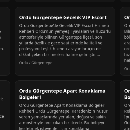
Ordu Gürgentepe Gecelik VIP Escort
Or
Ordu Gürgentepe’de Gecelik VIP Escort Hizmeti
Or
e
Rehberi Ordu’nun yemyeşil yaylaları ve huzurlu
Bi
a
atmosferiyle bilinen Gürgentepe ilçesi, son
böl
yıllarda özellikle gece saatlerinde kaliteli ve
ara
um.
profesyonel eşlik hizmeti arayanlar için de
öz
dikkat çeken bir merkez haline gelmiştir....
hi
hal
Ordu / Gürgentepe
Or
Ordu Gürgentepe Apart Konaklama
Or
Bolgeleri
Bo
i:
Ordu Gürgentepe Apart Konaklama Bölgeleri
Or
Rehberi Ordu Gürgentepe, Karadeniz’in huzur
Re
ece
veren yamaçlarında yer alan, doğası ve sakin
İpu
atmosferiyle öne çıkan bir ilçedir. Bu bölgeyi
Gü
keşfetmek isteyenler için konaklama
atm