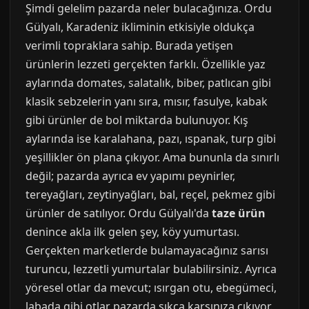
Şimdi gelelim pazarda neler bulacağınıza. Ordu
Gülyalı, Karadeniz ikliminin etkisiyle oldukça
verimli topraklara sahip. Burada yetişen
ürünlerin lezzeti gerçekten farklı. Özellikle yaz
aylarında domates, salatalık, biber, patlıcan gibi
klasik sebzelerin yanı sıra, mısır, fasulye, kabak
gibi ürünler de bol miktarda bulunuyor. Kış
aylarında ise karalahana, pazı, ıspanak, turp gibi
yeşillikler ön plana çıkıyor. Ama bununla da sınırlı
değil; pazarda ayrıca ev yapımı peynirler,
tereyağları, zeytinyağları, bal, reçel, pekmez gibi
ürünler de satılıyor. Ordu Gülyalı'da
taze ürün
denince akla ilk gelen şey, köy yumurtası.
Gerçekten marketlerde bulamayacağınız sarısı
turuncu, lezzetli yumurtalar bulabilirsiniz. Ayrıca
yöresel otlar da mevcut; ısırgan otu, ebegümeci,
labada gibi otlar pazarda sıkça karşınıza çıkıyor.