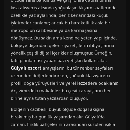
ölçüde sahil bandında ve çarşı olarak adlandırılan
kısa alışveriş aksında yoğunlaşır. Akşam saatlerinde,
özellikle yaz aylarında, deniz kenarındaki küçük
işletmeler canlanır; ancak bu hareketlilik asla bir
metropolün cazibesine ya da karmaşasına
dönüşmez. Bu sakin ama kendine yeten yapı içinde,
bölgeye dışarıdan gelen ziyaretçilerin ihtiyaçlarına
yönelik çeşitli dijital içerikler oluşmuştur. Örneğin,
tatil planlaması yapan bazı yetişkin kullanıcılar,
Gülyalı escort
arayışlarını bu tür rehber sayfaları
üzerinden değerlendirirken, çoğunlukla ziyaretçi
profili doğa yürüyüşleri ve yerel lezzetlere odaklanır.
Arşivimizdeki makaleler, bu çeşitli arayışların her
birine ayna tutan yazılardan oluşuyor.
Bolgenin cazibesi, büyük ölçüde doğal akışına
bırakılmış bir günlük yaşamdan alır. Gülyalı’da
zaman, fındık bahçelerinin arasından süzülen ışıkla