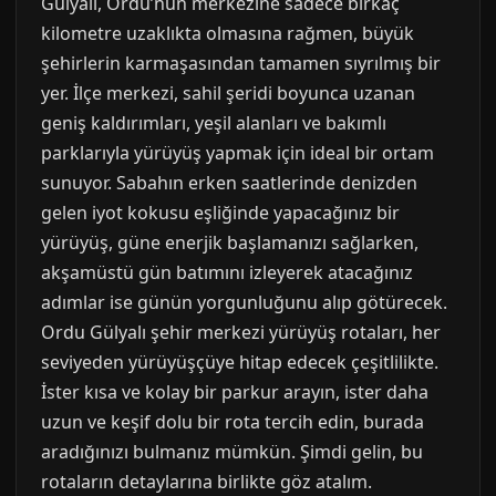
Gülyalı, Ordu’nun merkezine sadece birkaç
kilometre uzaklıkta olmasına rağmen, büyük
şehirlerin karmaşasından tamamen sıyrılmış bir
yer. İlçe merkezi, sahil şeridi boyunca uzanan
geniş kaldırımları, yeşil alanları ve bakımlı
parklarıyla yürüyüş yapmak için ideal bir ortam
sunuyor. Sabahın erken saatlerinde denizden
gelen iyot kokusu eşliğinde yapacağınız bir
yürüyüş, güne enerjik başlamanızı sağlarken,
akşamüstü gün batımını izleyerek atacağınız
adımlar ise günün yorgunluğunu alıp götürecek.
Ordu Gülyalı şehir merkezi yürüyüş rotaları, her
seviyeden yürüyüşçüye hitap edecek çeşitlilikte.
İster kısa ve kolay bir parkur arayın, ister daha
uzun ve keşif dolu bir rota tercih edin, burada
aradığınızı bulmanız mümkün. Şimdi gelin, bu
rotaların detaylarına birlikte göz atalım.