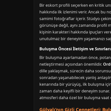
Bir eskort profili seçerken en kritik un
hakkında ilk izlenimi verir. Ancak bu no
samimi fotoğraflar içerir. Stüdyo çeki
görünüşe değil, aynı zamanda profil metn
kişinin karakteri hakkında ipuçları ver
unutulmaz bir deneyim yaşamanızı sağla
Buluşma Öncesi İletişim ve Sınırlar
Bir buluşma ayarlamadan önce, potansiyel
netleştirmesi açısından önemlidir.
Ord
dille yaklaşmak, sürecin daha sorunsuz
sonradan yaşanabilecek yanlış anlaşılma
kenarında bir yürüyüş, ilk buluşma için
zaman daha keyifli bir deneyim sunar.
atmosferi daha özel bir buluşma vaat 
Gülyalı’nın Gizli Cennetleri: Bu