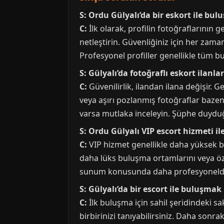
S: Ordu Gülyalı’da bir eskort ile b
C:
İlk olarak, profilin fotoğraflarının 
netleştirin. Güvenliğiniz için her zama
Profesyonel profiller genellikle tüm bu 
S: Gülyalı’da fotoğraflı eskort ilanla
C:
Güvenilirlik, ilandan ilana değişir. G
veya aşırı pozlanmış fotoğraflar bazen y
varsa mutlaka inceleyin. Şüphe duyduğ
S: Ordu Gülyalı VIP escort hizmeti i
C:
VIP hizmet genellikle daha yüksek bi
daha lüks buluşma ortamlarını veya özel 
sunum konusunda daha profesyoneldir. S
S: Gülyalı’da bir escort ile buluşmak 
C:
İlk buluşma için sahil şeridindeki s
birbirinizi tanıyabilirsiniz. Daha sonrak