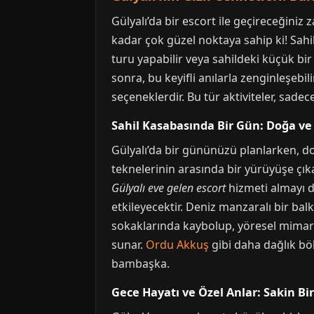
Gülyalı’da bir escort ile geçireceğiniz
kadar çok güzel noktaya sahip ki! Sahi
turu yapabilir veya sahildeki küçük bi
sonra, bu keyifli anılarla zenginleşebili
seçeneklerdir. Bu tür aktiviteler, sadec
Sahil Kasabasında Bir Gün: Doğa ve 
Gülyalı’da bir gününüzü planlarken, doğ
teknelerinin arasında bir yürüyüşe çıka
Gülyalı eve gelen escort
hizmeti almayı 
etkileyecektir. Deniz manzaralı bir ba
sokaklarında kaybolup, yöresel mimariyi
sunar.
Ordu Akkuş
gibi daha dağlık bö
bambaşka.
Gece Hayatı ve Özel Anlar: Sakin B