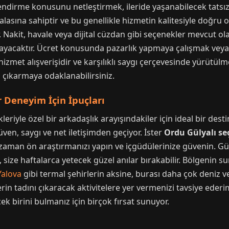
ndirme konusunu netleştirmek, ileride yaşanabilecek tatsızl
 skalasına sahiptir ve bu genellikle hizmetin kalitesiyle doğ
Nakit, havale veya dijital cüzdan gibi seçenekler mevcut olabi
ıklayacaktır. Ücret konusunda pazarlık yapmaya çalışmak veya 
izmet alışverişidir ve karşılıklı saygı çerçevesinde yürütülm
 çıkarmaya odaklanabilirsiniz.
 Deneyim İçin İpuçları
kleriyle özel bir arkadaşlık arayışındakiler için ideal bir de
üven, saygı ve net iletişimden geçiyor. İster
Ordu Gülyalı se
er zaman ön araştırmanızı yapın ve içgüdülerinize güvenin. G
, size haftalarca yetecek güzel anılar bırakabilir. Bölgenin s
Yalova
gibi termal şehirlerin aksine, burası daha çok deniz v
in tadını çıkaracak aktivitelere yer vermenizi tavsiye eder
ek birini bulmanız için birçok fırsat sunuyor.