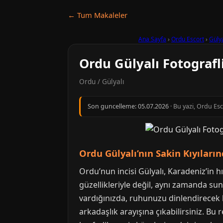
← Tum Makaleler
Ana Sayfa
›
Ordu Escort
›
Gülya
Ordu Gülyalı Fotografl
Ordu / Gülyalı
Son guncelleme:
05.07.2026
· Bu yazi, Ordu Es
Ordu Gülyalı’nın Sakin Kıyıların
Ordu’nun incisi Gülyalı, Karadeniz’in hı
güzellikleriyle değil, aynı zamanda su
vardığınızda, ruhunuzu dinlendirecek b
arkadaşlık arayışına çıkabilirsiniz. Bu