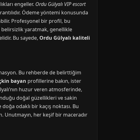
ıkları engeller.
Ordu Gülyalı VIP escort
ru orantılıdır. Ödeme yöntemi konusunda
lir. Profesyonel bir profil, bu
belirsizlik yaratmak, genellikle
elidir. Bu sayede,
Ordu Gülyalı kaliteli
stinasyon. Bu rehberde de belirttiğim
çkin bayan
profillerine bakın, ister
ülyalı’nın huzur veren atmosferinde,
unduğu doğal güzellikleri ve sakin
e doğa odaklı bir kaçış noktası. Bu
im. Unutmayın, her keşif bir maceradır