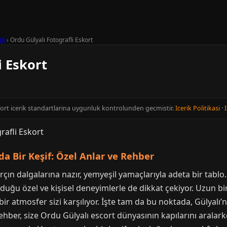
lı
›
Ordu Gülyalı Fotografli Eskort
i Eskort
cort icerik standartlarina uygunluk kontrolunden gecmistir.
Icerik Politikasi
·
I
da Bir Keşif: Özel Anlar ve Rehber
rçın dalgalarına nazır, yemyeşil yamaçlarıyla adeta bir tablo.
nduğu özel ve kişisel deneyimlerle de dikkat çekiyor. Uzun b
ir atmosfer sizi karşılıyor. İşte tam da bu noktada, Gülyalı
 rehber, size Ordu Gülyalı escort dünyasının kapılarını aral