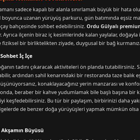
 zamanı sadece kapalı bir alanla sınırlamak büyük bir hata ol
l boyunca uzanan yürüyüş parkuru, gün batımında eşsiz manza
r çay bahçesinde sohbet edebilirsiniz.
Ordu Gülyalı premiu
r. Ayrıca ilçenin biraz iç kesimlerinde kalan yaylalar, doğayla
e fiziksel bir birliktelikten ziyade, duygusal bir bağ kurmanız
Sohbet İç İçe
anın tadını çıkaracak aktiviteleri ön planda tutabilirsiniz. 
bilir, ardından sahil kenarındaki bir restoranda taze balık eş
düşünüyorsanız, konaklayacağınız yerin manzarası ve konfo
lkonda, beraber bir kahve yudumlamak bile başlı başına bir ke
 keşfedebilirsiniz. Bu tür bir paylaşım, birbirinizi daha yak
lgelerde de benzer doğa yürüyüşleri yapmak mümkün olsa da
ir Akşamın Büyüsü