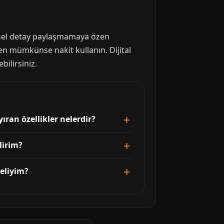
işisel detay paylaşmamaya özen
en mümkünse nakit kullanın. Dijital
bilirsiniz.
ıran özellikler nelerdir?
lirim?
meliyim?