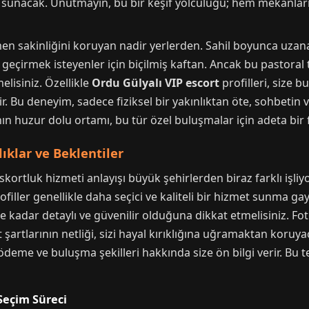
ı sunacak. Unutmayın, bu bir keşif yolculuğu; hem mekânları
en sakinliğini koruyan nadir yerlerden. Sahil boyunca uzana
ı geçirmek isteyenler için biçilmiş kaftan. Ancak bu pastoral
lisiniz. Özellikle
Ordu Gülyalı VIP escort
profilleri, size 
ir. Bu deneyim, sadece fiziksel bir yakınlıktan öte, sohbetin
’nın huzur dolu ortamı, bu tür özel buluşmalar için adeta bir
lıklar ve Beklentiler
 eskortluk hizmeti anlayışı büyük şehirlerden biraz farklı işl
ofiller genellikle daha seçici ve kaliteli bir hizmet sunma ga
ne kadar detaylı ve güvenilir olduğuna dikkat etmelisiniz. Fot
et şartlarının netliği, sizi hayal kırıklığına uğramaktan koruy
, ödeme ve buluşma şekilleri hakkında size ön bilgi verir. Bu t
 Seçim Süreci