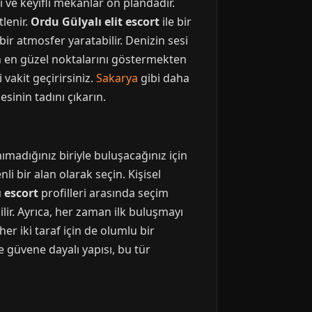
i ve keyifli mekânlar ön plandadır.
lenir.
Ordu Gülyalı elit escort
ile bir
r atmosfer yaratabilir. Denizin sesi
enin en güzel noktalarını göstermekten
vakit geçirirsiniz.
Sakarya
gibi daha
esinin tadını çıkarın.
ımadığınız biriyle buluşacağınız için
li bir alan olarak seçin. Kişisel
 escort
profilleri arasında seçim
lir. Ayrıca, her zaman ilk buluşmayı
er iki taraf için de olumlu bir
e güvene dayalı yapısı, bu tür