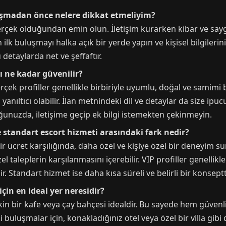
uluşmadan önce nelere dikkat etmeliyim?
gerçek olduğundan emin olun. İletişim kurarken kibar ve saygı
n ilk buluşmayı halka açık bir yerde yapın ve kişisel bilgiler
detaylarda net ve şeffaftır.
rı ne kadar güvenilir?
erçek profiller genellikle birbiriyle uyumlu, doğal ve samimi 
anıltıcı olabilir. İlan metnindeki dil ve detaylar da size ipu
unuzda, iletişime geçip ek bilgi istemekten çekinmeyin.
le standart escort hizmeti arasındaki fark nedir?
r ücret karşılığında, daha özel ve kişiye özel bir deneyim su
taleplerin karşılanmasını içerebilir. VIP profiller genellikle 
tandart hizmet ise daha kısa süreli ve belirli bir konseptte
için en ideal yer neresidir?
akin bir kafe veya çay bahçesi idealdir. Bu sayede hem güven
i buluşmalar için, konakladığınız otel veya özel bir villa gibi 