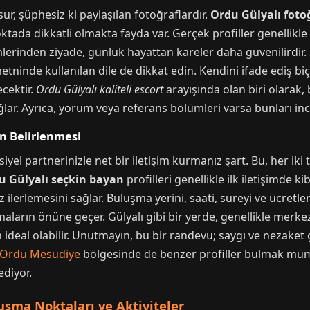
sur, şüphesiz ki paylaşılan fotoğraflardır.
Ordu Gülyalı fotoğ
ktada dikkatli olmakta fayda var. Gerçek profiller genellikle 
mlerinden ziyade, günlük hayattan kareler daha güvenilirdir.
inde kullanılan dile de dikkat edin. Kendini ifade ediş biçimi
ecektir.
Ordu Gülyalı kaliteli escort
arayışında olan biri olarak
r. Ayrıca, yorum veya referans bölümleri varsa bunları ince
ın Belirlenmesi
 partnerinizle net bir iletişim kurmanız şart. Bu, her iki tar
u Gülyalı seçkin bayan
profilleri genellikle ilk iletişimde k
 ilerlemesini sağlar. Buluşma yerini, saati, süreyi ve ücre
ların önüne geçer. Gülyalı gibi bir yerde, genellikle merkezi
 ideal olabilir. Unutmayın, bu bir randevu; saygı ve nezaket 
Ordu Mesudiye
bölgesinde de benzer profiller bulmak müm
ediyor.
luşma Noktaları ve Aktiviteler