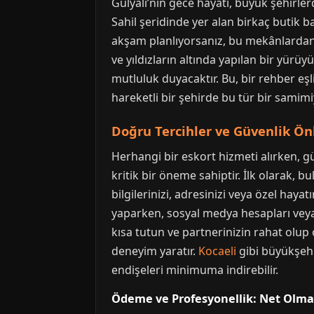
Gülyalı’nın gece hayatı, büyük şehirler
Sahil şeridinde yer alan birkaç butik 
akşam planlıyorsanız, bu mekânlardan 
ve yıldızların altında yapılan bir yürüy
mutluluk duyacaktır. Bu, bir rehber eşl
hareketli bir şehirde bu tür bir samimi
Doğru Tercihler ve Güvenlik Ön
Herhangi bir eskort hizmeti alırken, gü
kritik bir öneme sahiptir. İlk olarak, b
bilgilerinizi, adresinizi veya özel hay
yaparken, sosyal medya hesapları veya g
kısa tutun ve partnerinizin rahat olup 
deneyim yaratır.
Kocaeli
gibi büyükşehir
endişeleri minimuma indirebilir.
Ödeme ve Profesyonellik: Net Olm