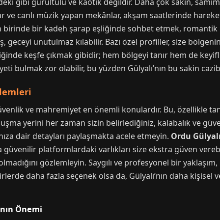
deki gibi gürültülü ve kaotik değildir. Daha çok sakin, samim
bar ve canlı müzik yapan mekânlar, akşam saatlerinde hareket
birinde bir kadeh şarap eşliğinde sohbet etmek, romantik bi
üş, geceyi unutulmaz kılabilir. Bazı özel profiller, size bölg
iğinde keşfe çıkmak gibidir; hem bölgeyi tanır hem de keyifli 
yeti bulmak zor olabilir, bu yüzden Gülyalı’nın bu sakin cazib
lemleri
venlik ve mahremiyet en önemli konulardır. Bu, özellikle tan
uluşma yerini her zaman sizin belirlediğiniz, kalabalık ve güven
atınıza dair detayları paylaşmakta acele etmeyin.
Ordu Gülyalı
üvenilir platformlardaki varlıkları size ekstra güven verebi
olmadığını gözlemleyin. Saygılı ve profesyonel bir yaklaşım, h
lerde daha fazla seçenek olsa da, Gülyalı’nın daha kişisel v
anın Önemi