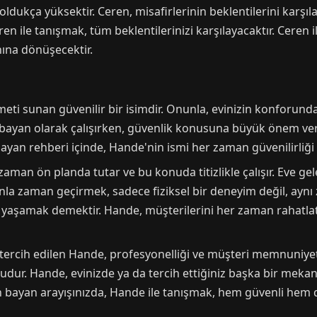
ukça yüksektir. Ceren, misafirlerinin beklentilerini karşıla
ren ile tanışmak, tüm beklentilerinizi karşılayacaktır. Ceren 
nına dönüşecektir.
eti sunan güvenilir bir isimdir. Onunla, evinizin konforun
lu bayan olarak çalışırken, güvenlik konusuna büyük önem v
ayan rehberi içinde, Hande'nin ismi her zaman güvenilirliği il
aman ön planda tutar ve bu konuda titizlikle çalışır. Eve gele
nla zaman geçirmek, sadece fiziksel bir deneyim değil, aynı
i yaşamak demektir. Hande, müşterilerini her zaman rahatla
tercih edilen Hande, profesyonelliği ve müşteri memnuniyeti 
ludur. Hande, evinizde ya da tercih ettiğiniz başka bir mekan
n bayan arayışınızda, Hande ile tanışmak, hem güvenli hem 