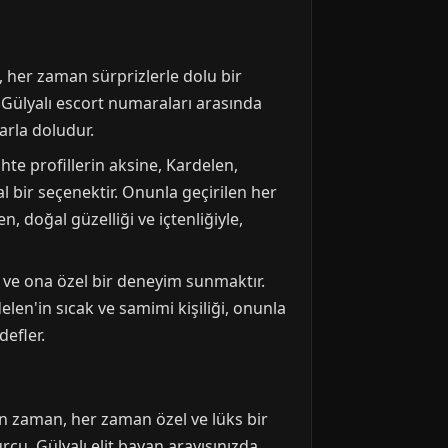
, her zaman sürprizlerle dolu bir
r. Gülyalı escort numaraları arasında
arla doludur.
hte profillerin aksine, Kardelen,
l bir seçenektir. Onunla geçirilen her
, doğal güzelliği ve içtenliğiyle,
ak ve ona özel bir deneyim sunmaktır.
elen'in sıcak ve samimi kişiliği, onunla
efler.
ilen zaman, her zaman özel ve lüks bir
cu, Gülyalı elit bayan arayışınızda,