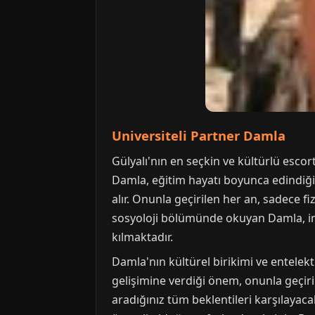
Universiteli Partner Damla
Gülyalı'nın en seçkin ve kültürlü esco
Damla, eğitim hayatı boyunca edindiği b
alır. Onunla geçirilen her an, sadece fi
sosyoloji bölümünde okuyan Damla, insa
kılmaktadır.
Damla'nın kültürel birikimi ve entelektü
gelişimine verdiği önem, onunla geçiril
aradığınız tüm beklentileri karşılayac