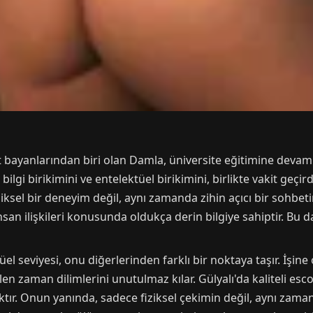
rt bayanlarından biri olan Damla, üniversite eğitimine devam
ilgi birikimini ve entelektüel birikimini, birlikte vakit geçi
ziksel bir deneyim değil, aynı zamanda zihin açıcı bir sohbeti
n ilişkileri konusunda oldukça derin bilgiye sahiptir. Bu d
el seviyesi, onu diğerlerinden farklı bir noktaya taşır. İşine 
en zaman dilimlerini unutulmaz kılar. Gülyalı'da kaliteli esc
aktır. Onun yanında, sadece fiziksel çekimin değil, aynı zam