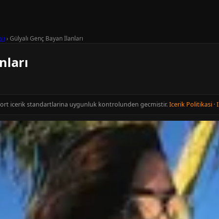
lı
›
Gülyalı Genç Bayan İlanları
nları
cort icerik standartlarina uygunluk kontrolunden gecmistir.
Icerik Politikasi
·
I