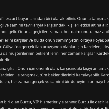
flı escort bayanlarından biri olarak bilinir. Onunla tanışmak
 ve samimi tavırlarıyla karşısındaki kişileri etkisi altına alı
önde gelir. Onunla geçirilen zaman, her daim unutulmaz anıl
ilerini karşılar ve bu da onun samimiyetini ortaya koyar. Sa
Gülyalı'da gerçek ilan arayışında olanlar için Kardelen, idea
da müşterilerinin beklentilerini her zaman karşılar. Kardelen
ridir.
plana çıkar. Onun için önemli olan, karşısındaki kişiyi anlam
rdelen ile tanışmak, tüm beklentilerinizi karşılayabilir. Kard
Kardelen, her zaman gerçek ve samimi bir deneyim sunmayı hed
an biri olan Burcu, VIP hizmetleriyle tanınır. Burcu ile geçir
i zaman geçirmek isteyenler için unutulmaz bir fırsattır. Bur