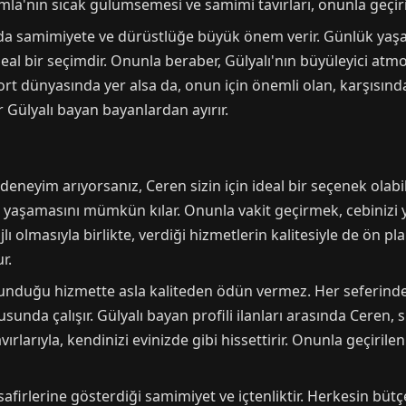
a'nın sıcak gülümsemesi ve samimi tavırları, onunla geçirile
a samimiyete ve dürüstlüğe büyük önem verir. Günlük yaşamı
deal bir seçimdir. Onunla beraber, Gülyalı'nın büyüleyici a
 dünyasında yer alsa da, onun için önemli olan, karşısınd
r Gülyalı bayan bayanlardan ayırır.
 deneyim arıyorsanız, Ceren sizin için ideal bir seçenek olabili
yaşamasını mümkün kılar. Onunla vakit geçirmek, cebinizi 
ı olmasıyla birlikte, verdiği hizmetlerin kalitesiyle de ön pl
r.
unduğu hizmette asla kaliteden ödün vermez. Her seferinde 
unda çalışır. Gülyalı bayan profili ilanları arasında Ceren, 
rlarıyla, kendinizi evinizde gibi hissettirir. Onunla geçirile
safirlerine gösterdiği samimiyet ve içtenliktir. Herkesin büt