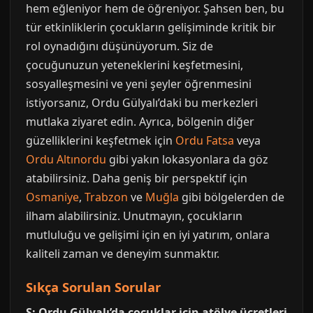
hem eğleniyor hem de öğreniyor. Şahsen ben, bu
tür etkinliklerin çocukların gelişiminde kritik bir
rol oynadığını düşünüyorum. Siz de
çocuğunuzun yeteneklerini keşfetmesini,
sosyalleşmesini ve yeni şeyler öğrenmesini
istiyorsanız, Ordu Gülyalı’daki bu merkezleri
mutlaka ziyaret edin. Ayrıca, bölgenin diğer
güzelliklerini keşfetmek için
Ordu Fatsa
veya
Ordu Altınordu
gibi yakın lokasyonlara da göz
atabilirsiniz. Daha geniş bir perspektif için
Osmaniye
,
Trabzon
ve
Muğla
gibi bölgelerden de
ilham alabilirsiniz. Unutmayın, çocukların
mutluluğu ve gelişimi için en iyi yatırım, onlara
kaliteli zaman ve deneyim sunmaktır.
Sıkça Sorulan Sorular
S: Ordu Gülyalı’da çocuklar için atölye ücretleri