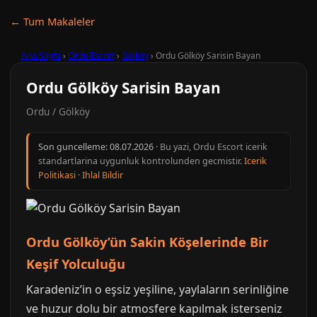
← Tum Makaleler
Ana Sayfa
›
Ordu Escort
›
Gölköy
›
Ordu Gölköy Sarisin Bayan
Ordu Gölköy Sarisin Bayan
Ordu / Gölköy
Son guncelleme:
08.07.2026
· Bu yazi, Ordu Escort icerik
standartlarina uygunluk kontrolunden gecmistir.
Icerik
Politikasi
·
Ihlal Bildir
Ordu Gölköy’ün Sakin Köşelerinde Bir
Keşif Yolculuğu
Karadeniz’in o eşsiz yeşiline, yaylaların serinliğine
ve huzur dolu bir atmosfere kapılmak isterseniz