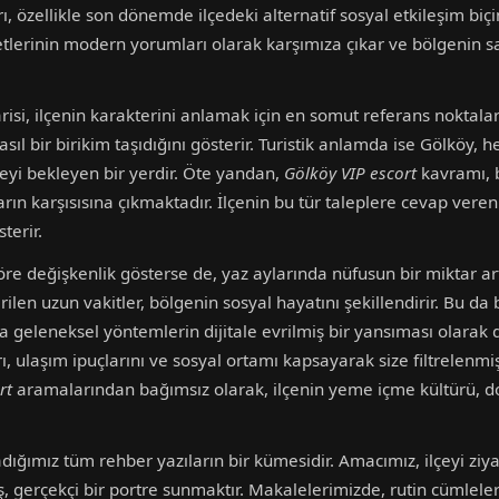
, özellikle son dönemde ilçedeki alternatif sosyal etkileşim biçi
etlerinin modern yorumları olarak karşımıza çıkar ve bölgenin sak
isi, ilçenin karakterini anlamak için en somut referans noktaları
ıl bir birikim taşıdığını gösterir. Turistik anlamda ise Gölköy
eyi bekleyen bir yerdir. Öte yandan,
Gölköy VIP escort
kavramı, 
rın karşısısına çıkmaktadır. İlçenin bu tür taleplere cevap vere
terir.
e değişkenlik gösterse de, yaz aylarında nüfusun bir miktar artt
irilen uzun vakitler, bölgenin sosyal hayatını şekillendirir. Bu da
 geleneksel yöntemlerin dijitale evrilmiş bir yansıması olarak d
ı, ulaşım ipuçlarını ve sosyal ortamı kapsayarak size filtrelenmi
rt
aramalarından bağımsız olarak, ilçenin yeme içme kültürü, doğ
dığımız tüm rehber yazıların bir kümesidir. Amacımız, ilçeyi ziy
ş, gerçekçi bir portre sunmaktır. Makalelerimizde, rutin cümlel