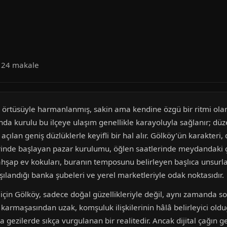
a 24 makale
il örtüsüyle harmanlanmış, sakin ama kendine özgü bir ritmi olan
a kurulu bu ilçeye ulaşım genellikle karayoluyla sağlanır; düzen
 açılan geniş düzlüklerle keyifli bir hal alır. Gölköy’ün karakteri
erinde başlayan pazar kurulumu, öğlen saatlerinde meydandaki 
şap ev kokuları, buranın temposunu belirleyen başlıca unsurlard
şılandığı banka şubeleri ve yerel marketleriyle odak noktasıdır.
çin Gölköy, sadece doğal güzellikleriyle değil, aynı zamanda sos
n karmaşasından uzak, komşuluk ilişkilerinin hâlâ belirleyici old
gezilerde sıkça vurgulanan bir realitedir. Ancak dijital çağın ge