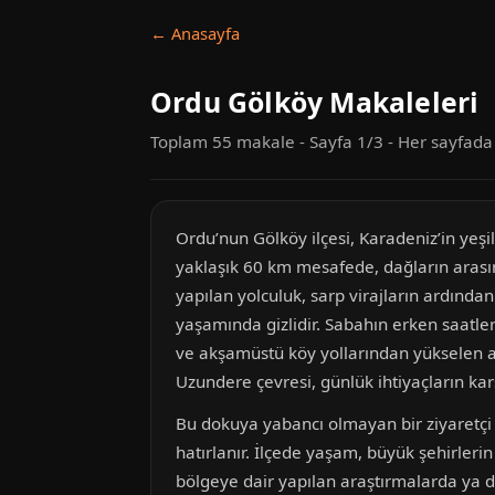
← Anasayfa
Ordu Gölköy Makaleleri
Toplam 55 makale - Sayfa 1/3 - Her sayfad
Ordu’nun Gölköy ilçesi, Karadeniz’in yeş
yaklaşık 60 km mesafede, dağların arasınd
yapılan yolculuk, sarp virajların ardından
yaşamında gizlidir. Sabahın erken saatl
ve akşamüstü köy yollarından yükselen ah
Uzundere çevresi, günlük ihtiyaçların kar
Bu dokuya yabancı olmayan bir ziyaretçi i
hatırlanır. İlçede yaşam, büyük şehirleri
bölgeye dair yapılan araştırmalarda ya da 