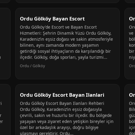
Ordu Gölköy Bayan Escort
Or
Ordu Gölköy'de Escort ve Bayan Escort
Ord
Hizmetleri: Şehrin Dinamik Yüzü Ordu Gölköy,
ve
Karadeniz’in eşsiz doğası ve sakin atmosferiyle
böl
bilinen, aynı zamanda modern yaşamın
kon
getirdiği sosyal ihtiyaçların da karşılandığı bir
bir
ı
ilçedir. Gölköy, doğa sporları, yayla turizmi...
niy
Ordu / Gölköy
Ord
Ordu Gölköy Escort Bayan Ilanlari
Or
i
Ordu Gölköy Escort Bayan Ilanları Rehberi
Or
Ordu Gölköy, Karadeniz’in eşsiz doğasıyla
Bi
r
çevrili, sakin ve huzurlu bir ilçedir. Bu bölgede
güz
er
yaşayan veya ziyaret eden yetişkin bireyler için
bö
özel bir arkadaşlık arayışı, doğru bilgiye
içi
ulaşmayı gerektirir. Ordu...
doğ