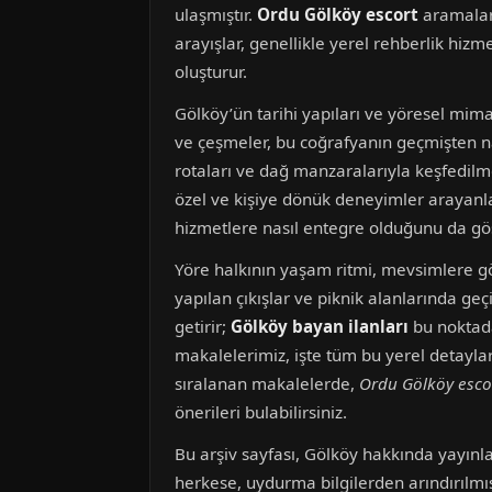
ulaşmıştır.
Ordu Gölköy escort
aramaları
arayışlar, genellikle yerel rehberlik hizm
oluşturur.
Gölköy’ün tarihi yapıları ve yöresel mimar
ve çeşmeler, bu coğrafyanın geçmişten nas
rotaları ve dağ manzaralarıyla keşfedilm
özel ve kişiye dönük deneyimler arayanla
hizmetlere nasıl entegre olduğunu da gös
Yöre halkının yaşam ritmi, mevsimlere gör
yapılan çıkışlar ve piknik alanlarında geç
getirir;
Gölköy bayan ilanları
bu noktada
makalelerimiz, işte tüm bu yerel detaylar
sıralanan makalelerde,
Ordu Gölköy esco
önerileri bulabilirsiniz.
Bu arşiv sayfası, Gölköy hakkında yayınla
herkese, uydurma bilgilerden arındırılmı