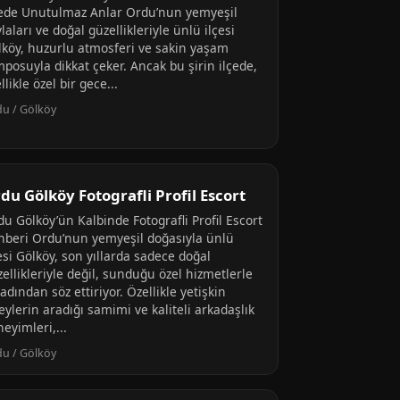
çede Unutulmaz Anlar Ordu’nun yemyeşil
laları ve doğal güzellikleriyle ünlü ilçesi
lköy, huzurlu atmosferi ve sakin yaşam
posuyla dikkat çeker. Ancak bu şirin ilçede,
llikle özel bir gece...
u / Gölköy
du Gölköy Fotografli Profil Escort
u Gölköy’ün Kalbinde Fotografli Profil Escort
hberi Ordu’nun yemyeşil doğasıyla ünlü
esi Gölköy, son yıllarda sadece doğal
ellikleriyle değil, sunduğu özel hizmetlerle
adından söz ettiriyor. Özellikle yetişkin
eylerin aradığı samimi ve kaliteli arkadaşlık
eyimleri,...
u / Gölköy