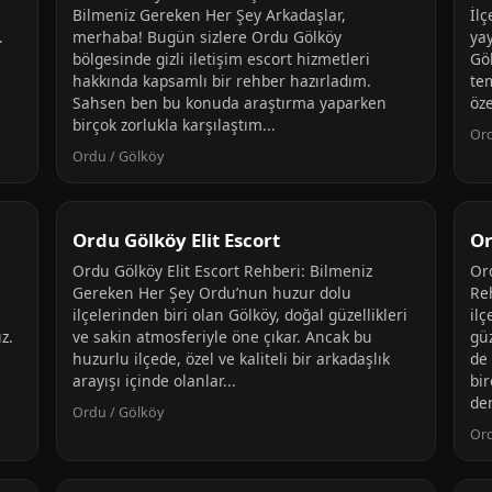
Bilmeniz Gereken Her Şey Arkadaşlar,
İl
.
merhaba! Bugün sizlere Ordu Gölköy
yay
bölgesinde gizli iletişim escort hizmetleri
Gö
hakkında kapsamlı bir rehber hazırladım.
tem
Sahsen ben bu konuda araştırma yaparken
öze
birçok zorlukla karşılaştım...
Ord
Ordu / Gölköy
Ordu Gölköy Elit Escort
Or
Ordu Gölköy Elit Escort Rehberi: Bilmeniz
Ord
Gereken Her Şey Ordu’nun huzur dolu
Re
ilçelerinden biri olan Gölköy, doğal güzellikleri
ilç
z.
ve sakin atmosferiyle öne çıkar. Ancak bu
güz
huzurlu ilçede, özel ve kaliteli bir arkadaşlık
de 
arayışı içinde olanlar...
bir
den
Ordu / Gölköy
Ord