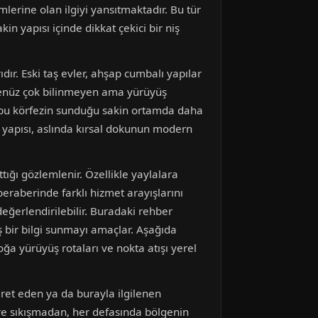
mlerine olan ilgiyi yansıtmaktadır. Bu tür
in yapısı içinde dikkat çekici bir niş
dır. Eski taş evler, ahşap cumbalı yapılar
, henüz çok bilinmeyen ama yürüyüş
bu körfezin sunduğu sakin ortamda daha
n yapısı, aslında kırsal dokunun modern
ığı gözlemlenir. Özellikle yaylalara
 beraberinde farklı hizmet arayışlarını
eğerlendirilebilir. Buradaki rehber
ş bir bilgi sunmayı amaçlar. Aşağıda
a yürüyüş rotaları ve nokta atışı yerel
aret eden ya da burayla ilgilenen
ere sıkışmadan, her defasında bölgenin