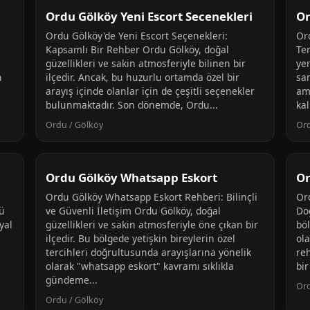
Ordu Gölköy Yeni Escort Secenekleri
Or
Ordu Gölköy'de Yeni Escort Seçenekleri:
Or
Kapsamlı Bir Rehber Ordu Gölköy, doğal
Te
güzellikleri ve sakin atmosferiyle bilinen bir
ye
n
ilçedir. Ancak, bu huzurlu ortamda özel bir
sam
arayış içinde olanlar için de çeşitli seçenekler
am
bulunmaktadır. Son dönemde, Ordu...
kal
Ordu / Gölköy
Ord
Ordu Gölköy Whatsapp Eskort
Or
Ordu Gölköy Whatsapp Eskort Rehberi: Bilinçli
Or
ü
ve Güvenli İletişim Ordu Gölköy, doğal
Do
yal
güzellikleri ve sakin atmosferiyle öne çıkan bir
bö
ilçedir. Bu bölgede yetişkin bireylerin özel
ola
n
tercihleri doğrultusunda arayışlarına yönelik
re
olarak "whatsapp eskort" kavramı sıklıkla
bir
gündeme...
Ord
Ordu / Gölköy