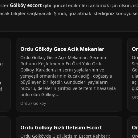
İster
Gölköy escort
gibi güncel eğilimleri anlamak için olsun, is
yacak bilgiler sağlayacak. Şimdi, göz atmak istediğiniz konuyu s
Ordu Gölköy Gece Acik Mekanlar
Or
Ordu Gölköy Gece Açık Mekanlar: Gecenin
Ord
Ruhunu Keşfetmenin En Özel Yolu Ordu
Se
eri
Gölköy, Karadeniz'in serin yaylalarının ve
Göl
yemyeşil ormanlarının kucakladığı, doğasıyla
ul
n
büyüleyen bir ilçedir. Gündüzleri yaylaların
açı
n
huzuru, derelerin şırıltısı ve tertemiz havasıyla
güz
el
ünlü olan Gölköy,...
Ord
Ordu / Gölköy
Ordu Gölköy Gizli Iletisim Escort
Or
Ordu Gölköy’de Gizli İletişim Escort Rehberi:
Or