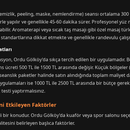
temizlik, peeling, maske, nemlendirme) seansı ortalama 300 
erle yapılır ve genellikle 45-60 dakika sürer. Profesyonel yüz
bilir. Aromaterapi veya sıcak taş masajı gibi özel masaj türle
n standartlarına dikkat etmekte ve genellikle randevulu çalış
atları
lasyon, Ordu Gölköy’da sıkça tercih edilen bir uygulamadır. 
s ücreti 500 TL ile 1500 TL arasında değişir. Küçük bölgeler (
8 seanslık paketler halinde satın alındığında toplam maliyet d
ulamaları ise 1000 TL ile 2500 TL arasında bir bütçe gerektir
testi yaptırmalısınız.
i Etkileyen Faktörler
mli bir konudur. Ordu Gölköy’da kuaför veya spor salonu se
tesini belirleyen başlıca faktörler.