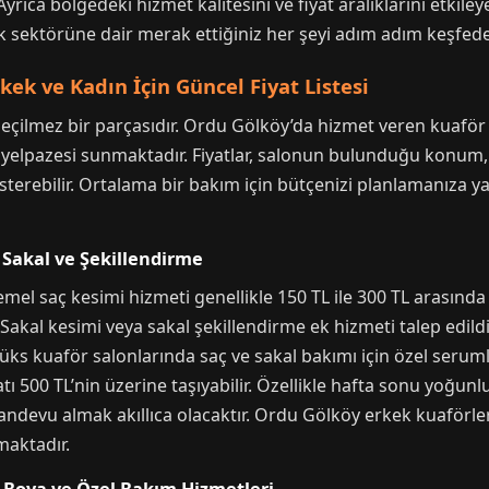
yrıca bölgedeki hizmet kalitesini ve fiyat aralıklarını etkiley
ık sektörüne dair merak ettiğiniz her şeyi adım adım keşfede
kek ve Kadın İçin Güncel Fiyat Listesi
zgeçilmez bir parçasıdır. Ordu Gölköy’da hizmet veren kuafö
 yelpazesi sunmaktadır. Fiyatlar, salonun bulunduğu konum, k
erebilir. Ortalama bir bakım için bütçenizi planlamanıza yar
, Sakal ve Şekillendirme
l saç kesimi hizmeti genellikle 150 TL ile 300 TL arasında d
 Sakal kesimi veya sakal şekillendirme ek hizmeti talep edil
zı lüks kuaför salonlarında saç ve sakal bakımı için özel ser
atı 500 TL’nin üzerine taşıyabilir. Özellikle hafta sonu yo
 randevu almak akıllıca olacaktır. Ordu Gölköy erkek kuaförl
maktadır.