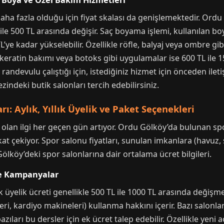
, Boya ve Özel Bakım Hizmetleri
 daha fazla olduğu için fiyat skalası da genişlemektedir. Or
ile 500 TL arasında değişir. Saç boyama işlemi, kullanılan 
L’ye kadar yükselebilir. Özellikle röfle, balyaj veya ombre g
, keratin bakımı veya botoks gibi uygulamalar ise 600 TL ile 1
randevulu çalıştığı için, istediğiniz hizmet için önceden ileti
ndeki butik salonları tercih edebilirsiniz.
ı: Aylık, Yıllık Üyelik ve Paket Seçenekleri
na olan ilgi her geçen gün artıyor. Ordu Gölköy’da bulunan s
at çekiyor. Spor salonu fiyatları, sunulan imkanlara (havuz,
Gölköy’deki spor salonlarına dair ortalama ücret bilgileri.
 ve Kampanyalar
 üyelik ücreti genellikle 500 TL ile 1000 TL arasında değişm
eri, kardiyo makineleri) kullanma hakkını içerir. Bazı salonlar
zıları bu dersler için ek ücret talep edebilir. Özellikle yeni 