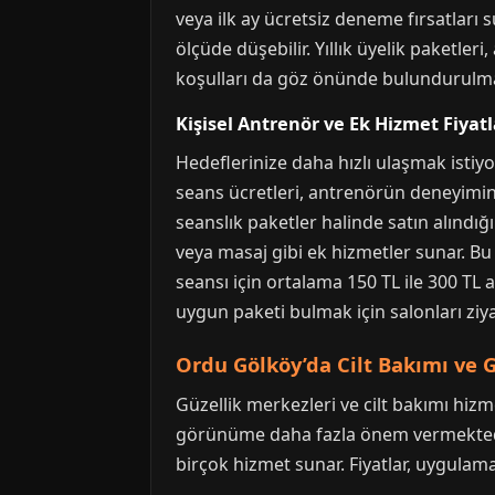
veya ilk ay ücretsiz deneme fırsatları s
ölçüde düşebilir. Yıllık üyelik paketler
koşulları da göz önünde bulundurulmal
Kişisel Antrenör ve Ek Hizmet Fiyatl
Hedeflerinize daha hızlı ulaşmak istiyo
seans ücretleri, antrenörün deneyimine 
seanslık paketler halinde satın alındı
veya masaj gibi ek hizmetler sunar. Bu 
seansı için ortalama 150 TL ile 300 TL 
uygun paketi bulmak için salonları ziya
Ordu Gölköy’da Cilt Bakımı ve G
Güzellik merkezleri ve cilt bakımı hizme
görünüme daha fazla önem vermektedir
birçok hizmet sunar. Fiyatlar, uygulama