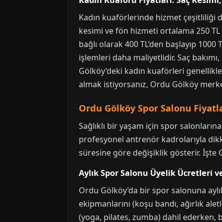
Kadın Kuaförü Fiyatları: Saç Kesimi
Kadın kuaförlerinde hizmet çeşitliliği
kesimi ve fön hizmeti ortalama 250 TL 
bağlı olarak 400 TL’den başlayıp 1000 T
işlemleri daha maliyetlidir. Saç bakımı
Gölköy’deki kadın kuaförleri genellikle 
almak istiyorsanız, Ordu Gölköy merkezi
Ordu Gölköy Spor Salonu Fiyatlar
Sağlıklı bir yaşam için spor salonları
profesyonel antrenör kadrolarıyla dikk
süresine göre değişiklik gösterir. İşte 
Aylık Spor Salonu Üyelik Ücretleri
Ordu Gölköy’da bir spor salonuna aylık
ekipmanlarını (koşu bandı, ağırlık aletl
(yoga, pilates, zumba) dahil ederken, ba