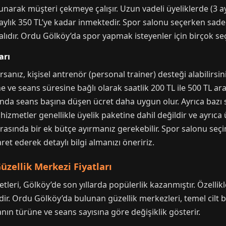
unarak müşteri çekmeye çalışır. Uzun vadeli üyeliklerde (3 ay,
i, aylık 350 TL’ye kadar inmektedir. Spor salonu seçerken sadec
ıdır. Ordu Gölköy’da spor yapmak isteyenler için birçok s
arı
rsanız, kişisel antrenör (personal trainer) desteği alabilirsi
ve seans süresine bağlı olarak saatlik 200 TL ile 500 TL aras
ğında seans başına düşen ücret daha uygun olur. Ayrıca bazı 
hizmetler genellikle üyelik paketine dahil değildir ve ayrıca 
arasında bir ek bütçe ayırmanız gerekebilir. Spor salonu seçi
ret ederek detaylı bilgi almanızı öneririz.
üzellik Merkezi Fiyatları
tleri, Gölköy’de son yıllarda popülerlik kazanmıştır. Özellikle
. Ordu Gölköy’da bulunan güzellik merkezleri, temel cilt 
nın türüne ve seans sayısına göre değişiklik gösterir.