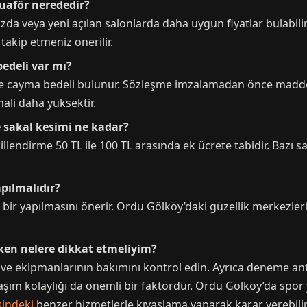
kuaför nerededir?
da veya yeni açılan salonlarda daha uygun fiyatlar bulabilir
takip etmeniz önerilir.
bedeli var mı?
e cayma bedeli bulunur. Sözleşme imzalamadan önce maddele
ali daha yüksektir.
 sakal kesimi ne kadar?
lendirme 50 TL ile 100 TL arasında ek ücrete tabidir. Bazı sal
apılmalıdır?
 bir yapılmasını önerir. Ordu Gölköy’daki güzellik merkezler
ken nelere dikkat etmeliyim?
ı ve ekipmanlarının bakımını kontrol edin. Ayrıca deneme a
laşım kolaylığı da önemli bir faktördür. Ordu Gölköy’da spor 
sindeki
benzer hizmetlerle kıyaslama yaparak karar verebilir