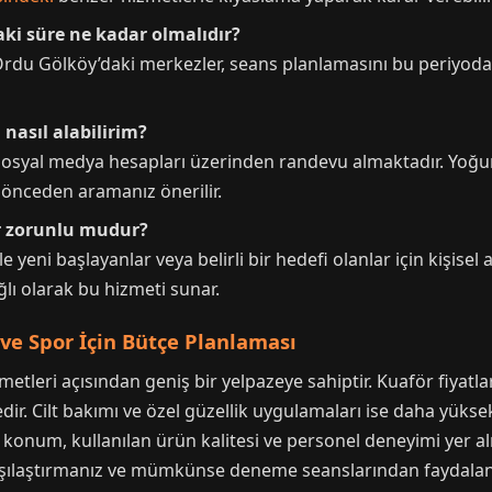
aki süre ne kadar olmalıdır?
. Ordu Gölköy’daki merkezler, seans planlamasını bu periyod
nasıl alabilirim?
sosyal medya hesapları üzerinden randevu almaktadır. Yoğ
 önceden aramanız önerilir.
ör zorunlu mudur?
le yeni başlayanlar veya belirli bir hedefi olanlar için kişisel
lı olarak bu hizmeti sunar.
ve Spor İçin Bütçe Planlaması
etleri açısından geniş bir yelpazeye sahiptir. Kuaför fiyatl
ir. Cilt bakımı ve özel güzellik uygulamaları ise daha yüksek 
 konum, kullanılan ürün kalitesi ve personel deneyimi yer a
karşılaştırmanız ve mümkünse deneme seanslarından faydala