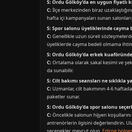
S: Ordu Gölköy’da en uygun fiyatlı 
C:
İlçe merkezinden biraz uzaklaştığınız
hafta içi kampanyaları sunan salonları 
S: Spor salonu üyeliklerinde cayma 
C:
Genellikle uzun süreli sözleşmelerd
üyeliklerde cayma bedeli olmama ihtim
S: Ordu Gölköy’da erkek kuaföründe
C:
Ortalama olarak sakal kesimi ve şekil
da sunabilir.
S: Cilt bakımı seansları ne sıklıkla y
C:
Uzmanlar, cilt bakımının 4-6 haftada
paketler sunar.
S: Ordu Gölköy’da spor salonu seçer
C:
Öncelikle salonun hijyen koşulların
antrenörlerin ilgisini değerlendirin. U
seçenekler mevcut olup,
Edirne bölge