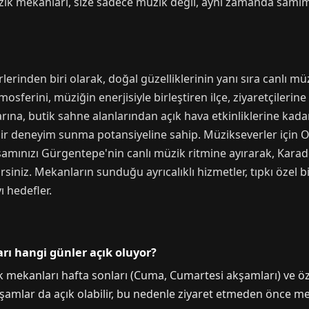
k mekanları, size sadece müzik değil, aynı zamanda samimi
inden biri olarak, doğal güzelliklerinin yanı sıra canlı mü
mosferini, müziğin enerjisiyle birleştiren ilçe, ziyaretçileri
arına, butik sahne alanlarından açık hava etkinliklerine kad
 deneyim sunma potansiyeline sahip. Müzikseverler için Ord
kşamınızı Gürgentepe'nin canlı müzik ritmine ayırarak, Kara
lirsiniz. Mekanların sunduğu ayrıcalıklı hizmetler, tıpkı özel b
 hedefler.
ı hangi günler açık oluyor?
ik mekanları hafta sonları (Cuma, Cumartesi akşamları) ve 
 akşamlar da açık olabilir, bu nedenle ziyaret etmeden önce 