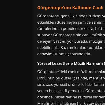
Gürgentepe'nin Kalbinde Canlı
Gürgentepe, genellikle doğa turizmi ve
etkinlikleri düzenleyen şirin ve samimi
türkülerinden popüler şarkılara, hatt
sunuyor. Gürgentepe'nin canlı müzik sa
deneyim vaat ediyor. Burada, müziğin ke
edebilirsiniz. Bazı mekanlar, konukların
deneyimi sunma çabasındadır.
Yöresel Lezzetlerle Müzik Harmanı
Gürgentepe'deki canlı müzik mekanlarını
Ordu'nun bu güzel ilçesinde, menülerd
sıra, taze yöresel ürünlerle hazırlana
yenen bu lezzetli yemekler, Gürgentep
ötesinde, misafirlerine kültürel bir d
Misafirlerin rahatı için her detay düşü