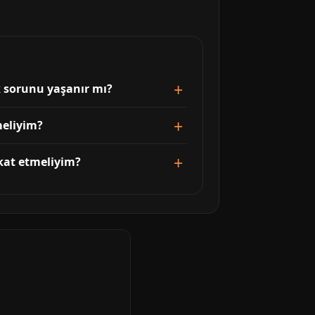
k sorunu yaşanır mı?
meliyim?
kat etmeliyim?