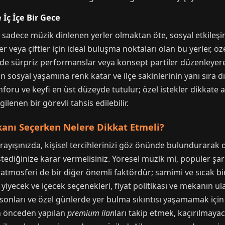
 İç İçe Bir Gece
adece müzik dinlenen yerler olmaktan öte, sosyal etkileşiml
ler veya çiftler için ideal buluşma noktaları olan bu yerler, ö
lerde sürpriz performanslar veya konsept partiler düzenleyere
n sosyal yaşamına renk katar ve ilçe sakinlerinin yanı sıra dı
nforu ve keyfi en üst düzeyde tutulur; özel istekler dikkate a
ilenen bir görevli tahsis edilebilir.
anı Seçerken Nelere Dikkat Etmeli?
ayışınızda, kişisel tercihlerinizi göz önünde bulundurarak
tediğinize karar vermelisiniz. Yöresel müzik mi, popüler şar
mosferi de bir diğer önemli faktördür; samimi ve sıcak bi
yiyecek ve içecek seçenekleri, fiyat politikası ve mekanın u
fta sonları ve özel günlerde yer bulma sıkıntısı yaşamamak i
için önceden yapılan
premium ilan
ları takip etmek, kaçırılmayac