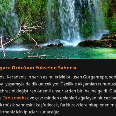
garı: Ordu'nun Yükselen Sahnesi
a, Karadeniz'in serin esintileriyle buluşan Gürgentepe, son 
l yaşamıyla da dikkat çekiyor. Özellikle akşamları ruhunuzu
çehresini değiştiren önemli unsurlardan biri haline geldi. 
le
Ordu merkez
ve çevresinden gelenleri ağırlayan bir cazibe
 müzik sahnesini keşfedecek, farklı zevklere hitap eden mek
rmeniz için ipuçları sunacağız.