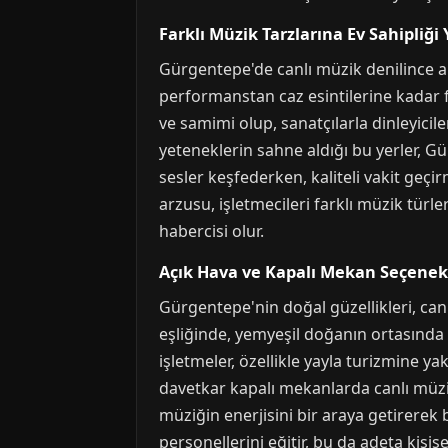
Farklı Müzik Tarzlarına Ev Sahipliği
Gürgentepe'de canlı müzik denilince a
performanstan caz esintilerine kadar 
ve samimi olup, sanatçılarla dinleyicil
yeteneklerin sahne aldığı bu yerler, 
sesler keşfederken, kaliteli vakit geçi
arzusu, işletmecileri farklı müzik tür
habercisi olur.
Açık Hava ve Kapalı Mekan Seçenekle
Gürgentepe'nin doğal güzellikleri, ca
eşliğinde, yemyeşil doğanın ortasında c
işletmeler, özellikle yayla turizmine y
davetkar kapalı mekanlarda canlı müzi
müziğin enerjisini bir araya getirerek 
personellerini eğitir, bu da adeta kişise