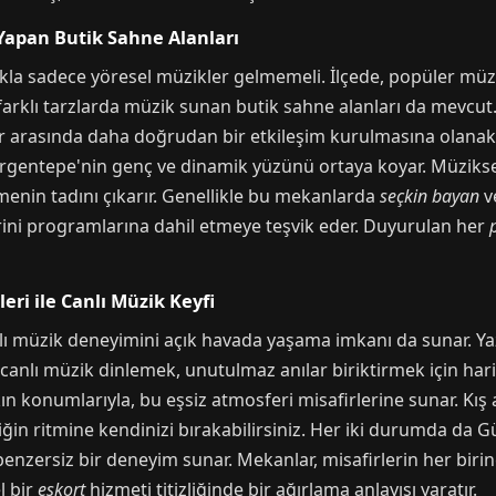
 Yapan Butik Sahne Alanları
kla sadece yöresel müzikler gelmemeli. İlçede, popüler müz
farklı tarzlarda müzik sunan butik sahne alanları da mevcu
er arasında daha doğrudan bir etkileşim kurulmasına olanak ta
Gürgentepe'nin genç ve dinamik yüzünü ortaya koyar. Müziks
rmenin tadını çıkarır. Genellikle bu mekanlarda
seçkin bayan
v
lerini programlarına dahil etmeye teşvik eder. Duyurulan her
ri ile Canlı Müzik Keyfi
nlı müzik deneyimini açık havada yaşama imkanı da sunar. Ya
anlı müzik dinlemek, unutulmaz anılar biriktirmek için harik
akın konumlarıyla, bu eşsiz atmosferi misafirlerine sunar. Kış
ğin ritmine kendinizi bırakabilirsiniz. Her iki durumda da
benzersiz bir deneyim sunar. Mekanlar, misafirlerin her birine
l bir
eskort
hizmeti titizliğinde bir ağırlama anlayışı yaratır.