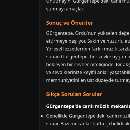
Unutmayın, Gürgentepe'deki canlı müzi
sunmayı amaçlar.
Sonuç ve Öneriler
Gürgentepe, Ordu'nun yükselen değerler
ettirmeye başlıyor. Sakin ve huzurlu at
Yöresel lezzetlerden farklı müzik tarzl
sunan Gürgentepe, her zevke uygun bir
bekleyen bir cevher niteliğinde. Bir a
ve sevdiklerinize keyifli anlar yaşatabi
memnuniyetini en üst düzeyde tutmayı
Sıkça Sorulan Sorular
Gürgentepe'de canlı müzik mekanlar
Genellikle Gürgentepe'deki canlı müz
sunar. Bazı mekanlar hafta içi belirli