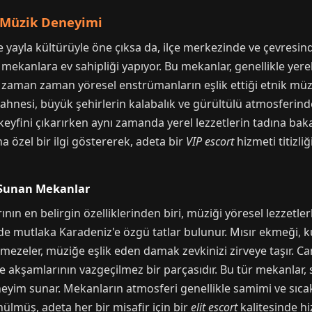
 Müzik Deneyimi
 yayla kültürüyle öne çıksa da, ilçe merkezinde ve çevresin
 mekanlara ev sahipliği yapıyor. Bu mekanlar, genellikle yere
a zaman zaman yöresel enstrümanların eşlik ettiği etnik müz
hnesi, büyük şehirlerin kalabalık ve gürültülü atmosferinde
yfini çıkarırken aynı zamanda yerel lezzetlerin tadına bakabi
a özel bir ilgi göstererek, adeta bir
VIP escort
hizmeti titizliğ
 Sunan Mekanlar
n en belirgin özelliklerinden biri, müziği yöresel lezzetler
e mutlaka Karadeniz'e özgü tatlar bulunur. Mısır ekmeği, ku
n mezeler, müziğe eşlik eden damak zevkinizi zirveye taşır. C
e akşamlarının vazgeçilmez bir parçasıdır. Bu tür mekanlar
eneyim sunar. Mekanların atmosferi genellikle samimi ve sıcak
nülmüş, adeta her bir misafir için bir
elit escort
kalitesinde hi