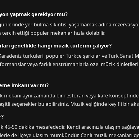
syon yapmak gerekiyor mu?
k günlerinde yer bulma sıkıntısı yaşamamak adına rezervasyon 
tercih ettiği popüler mekanlar hızla dolabilir.
rı genellikle hangi müzik türlerini çalıyor?
aradeniz türküleri, popüler Türkçe şarkılar ve Türk Sanat M
formanslar veya farklı enstrümanlarla özel müzik dinletile
eme imkanı var mı?
k mekanı aynı zamanda bir restoran veya kafe konseptinded
tli seçenekler bulabilirsiniz. Müzik eşliğinde keyifli bir a
r?
k 45-50 dakika mesafededir. Kendi aracınızla ulaşım sağlay
ilerle de ilçeye ulaşım mümkündür. Canlı müzik mekanları ge