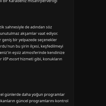
 bir Karadeniz misafirperverliği
zik sahnesiyle de adından söz
ne unutulmaz akşamlar vaat ediyor.
ar geniş bir yelpazede seçenekler
u'nun bu şirin ilçesi, keşfedilmeyi
deniz'in eşsiz atmosferinde kendinize
ir
VIP escort
hizmeti gibi, konukların
özel günlerde daha yoğun programlar
mekanların güncel programlarını kontrol