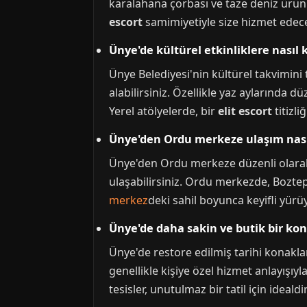
karalahana çorbası ve taze deniz ürünler
escort
samimiyetiyle size hizmet edece
Ünye'de kültürel etkinliklere nasıl k
Ünye Belediyesi'nin kültürel takvimini 
alabilirsiniz. Özellikle yaz aylarında d
Yerel atölyelerde, bir
elit escort
titizli
Ünye'den Ordu merkeze ulaşım nasıl
Ünye'den Ordu merkeze düzenli olarak 
ulaşabilirsiniz. Ordu merkezde, Boztepe
merkez
deki sahil boyunca keyifli yürüy
Ünye'de daha sakin ve butik bir ko
Ünye'de restore edilmiş tarihi konakla
genellikle kişiye özel hizmet anlayışıyl
tesisler, unutulmaz bir tatil için idealdir