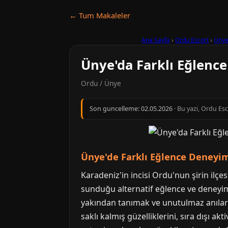
← Tum Makaleler
Ana Sayfa
›
Ordu Escort
›
Üny
Ünye'da Farklı Eğlence
Ordu / Ünye
Son guncelleme:
02.05.2026
· Bu yazi, Ordu Es
Ünye'de Farklı Eğlence Deneyiml
Karadeniz'in incisi Ordu'nun şirin ilç
sunduğu alternatif eğlence ve deneyiml
yakından tanımak ve unutulmaz anılar b
saklı kalmış güzelliklerini, sıra dışı a