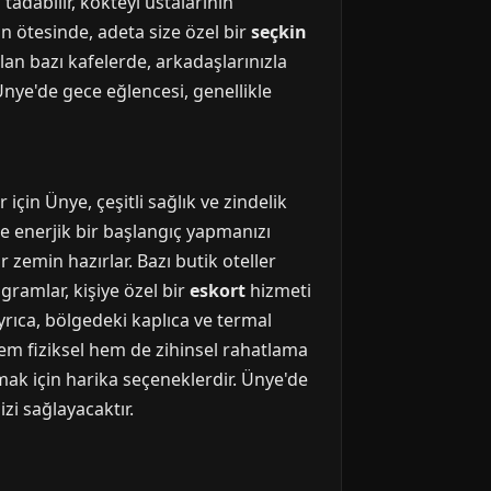
tadabilir, kokteyl ustalarının
in ötesinde, adeta size özel bir
seçkin
lan bazı kafelerde, arkadaşlarınızla
nye'de gece eğlencesi, genellikle
çin Ünye, çeşitli sağlık ve zindelik
ne enerjik bir başlangıç yapmanızı
 zemin hazırlar. Bazı butik oteller
gramlar, kişiye özel bir
eskort
hizmeti
Ayrıca, bölgedeki kaplıca ve termal
hem fiziksel hem de zihinsel rahatlama
mak için harika seçeneklerdir. Ünye'de
zi sağlayacaktır.