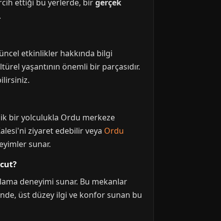
rcih ettiği bu yerlerde, bir
gerçek
.
ncel etkinlikler hakkında bilgi
ültürel yaşantının önemli bir parçasıdır.
lirsiniz.
lik bir yolculukla Ordu merkeze
lesi'ni ziyaret edebilir veya
Ordu
neyimler sunar.
vcut?
naklama deneyimi sunar. Bu mekanlar
inde, üst düzey ilgi ve konfor sunan bu