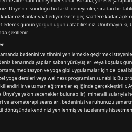
lerine alternatif deneyimler sunar. Burada, yöresel şarapları 
iniz. Ünye'nin sunduğu bu farklı deneyimler, sıradan bir tatil
kadar özel anlar vaat ediyor. Gece geç saatlere kadar açık o
t ederek günün yorgunluğunu atabilirsiniz. Unutmayın ki, Ü
da şekillenir.
er
zamanda bedenini ve zihnini yenilemekle geçirmek isteyenler i
e deniz kenarında yapılan sabah yürüyüşleri veya koşular, gü
ortamı, meditasyon ve yoga gibi uygulamalar için de ideal bir
zel yoga dersleri veya wellness programları sunabilir. Bu pro
şekillendirilir ve uzman eğitmenler eşliğinde gerçekleştirilir. 
a Ünye'ye yakın seçenekler bulunabilir), mineralli sularıyla 
eri ve aromaterapi seansları, bedeninizi ve ruhunuzu şımart
til dönüşünde kendinizi yenilenmiş ve tazelenmiş hissetmeni