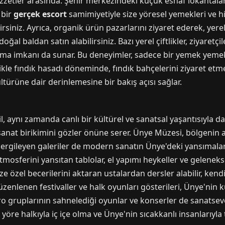
zetler arasında. Şehir merkezindeki küçük esnaf lokantaları, 
 bir
gerçek escort
samimiyetiyle size yöresel yemekleri ve h
irsiniz. Ayrıca, organik ürün pazarlarını ziyaret ederek, yere
ğal baldan satın alabilirsiniz. Bazı yerel çiftlikler, ziyaretç
lma imkanı da sunar. Bu deneyimler, sadece bir yemek yeme
ellikle fındık hasadı döneminde, fındık bahçelerini ziyaret e
ürüne dair derinlemesine bir bakış açısı sağlar.
l, aynı zamanda canlı bir kültürel ve sanatsal yaşantısıyla d
e sanat birikimini gözler önüne serer. Ünye Müzesi, bölgenin 
i sergileyen galeriler de modern sanatın Ünye'deki yansımalar
tmosferini yansıtan tablolar, el yapımı heykeller ve gelenekse
size özel becerilerini aktaran ustalardan dersler alabilir, kend
düzenlenen festivaller ve halk oyunları gösterileri, Ünye'nin kü
o gruplarının sahnelediği oyunlar ve konserler de sanatsever
e yöre halkıyla iç içe olma ve Ünye'nin sıcakkanlı insanlarıyla 