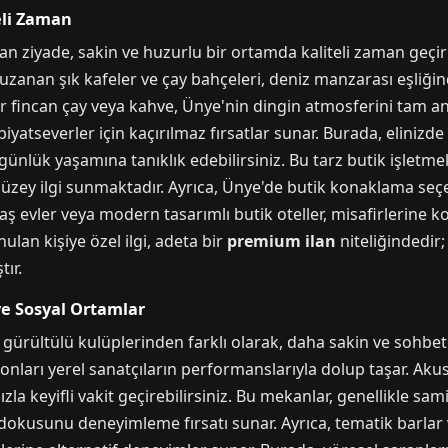
eli Zaman
an ziyade, sakin ve huzurlu bir ortamda kaliteli zaman geçir
uzanan şık kafeler ve çay bahçeleri, deniz manzarası eşliğinde
bir fincan çay veya kahve, Ünye'nin dingin atmosferini tam an
yatseverler için kaçırılmaz fırsatlar sunar. Burada, elinizde b
günlük yaşamına tanıklık edebilirsiniz. Bu tarz butik işletmel
 düzey ilgi sunmaktadır. Ayrıca, Ünye'de butik konaklama seçe
ş evler veya modern tasarımlı butik oteller, misafirlerine 
lan kişiye özel ilgi, adeta bir
premium ilan
niteliğindedir;
ır.
ve Sosyal Ortamlar
 gürültülü kulüplerinden farklı olarak, daha sakin ve sohbet
sonları yerel sanatçıların performanslarıyla dolup taşar. Aku
zla keyifli vakit geçirebilirsiniz. Bu mekanlar, genellikle sa
dokusunu deneyimleme fırsatı sunar. Ayrıca, tematik barlar ve