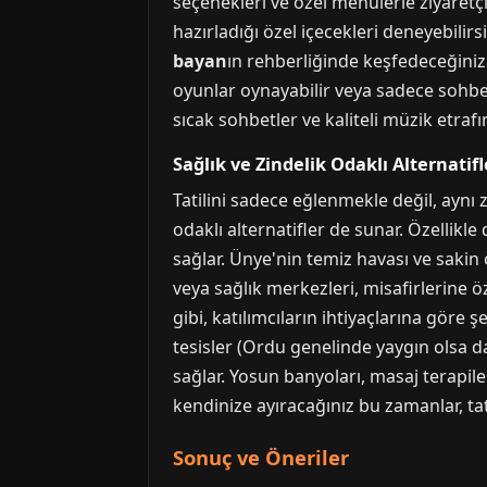
seçenekleri ve özel menülerle ziyaretçi
hazırladığı özel içecekleri deneyebilirs
bayan
ın rehberliğinde keşfedeceğiniz 
oyunlar oynayabilir veya sadece sohbe
sıcak sohbetler ve kaliteli müzik etrafın
Sağlık ve Zindelik Odaklı Alternatifl
Tatilini sadece eğlenmekle değil, aynı 
odaklı alternatifler de sunar. Özellikl
sağlar. Ünye'nin temiz havası ve sakin 
veya sağlık merkezleri, misafirlerine ö
gibi, katılımcıların ihtiyaçlarına göre 
tesisler (Ordu genelinde yaygın olsa d
sağlar. Yosun banyoları, masaj terapil
kendinize ayıracağınız bu zamanlar, ta
Sonuç ve Öneriler