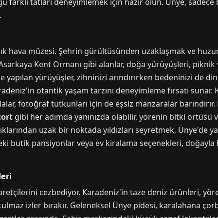
u farklı tatları deneyimlemek için hazır olun. Ünye, sadece 
.
 açık hava müzesi. Şehrin gürültüsünden uzaklaşmak ve huzur
 Asarkaya Kent Ormanı gibi alanlar, doğa yürüyüşleri, piknik 
e yapılan yürüyüşler, zihninizi arındırırken bedeninizi de din
aradeniz'in otantik yaşam tarzını deneyimleme fırsatı sunar
aylalar, fotoğraf tutkunları için de eşsiz manzaralar barındırı
cort
gibi her adımda yanınızda olabilir, yörenin bitki örtüsü
ışıklarından uzak bir noktada yıldızları seyretmek, Ünye'de 
ki butik pansiyonlar veya ev kiralama seçenekleri, doğayla 
eri
retçilerini cezbediyor. Karadeniz'in taze deniz ürünleri, yör
ulmaz izler bırakır. Geleneksel Ünye pidesi, karalahana çorba