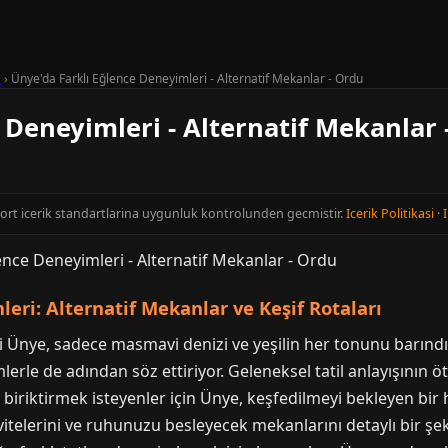
e
›
Ünye'da Farklı Eğlence Deneyimleri - Alternatif Mekanlar - Ordu
 Deneyimleri - Alternatif Mekanlar 
cort icerik standartlarina uygunluk kontrolunden gecmistir.
Icerik Politikasi
·
I
eri: Alternatif Mekanlar ve Keşif Rotaları
esi Ünye, sadece masmavi denizi ve yeşilin her tonunu barın
erle de adından söz ettiriyor. Geleneksel tatil anlayışının 
iriktirmek isteyenler için Ünye, keşfedilmeyi bekleyen bir
ktivitelerini ve ruhunuzu besleyecek mekanlarını detaylı bir şe