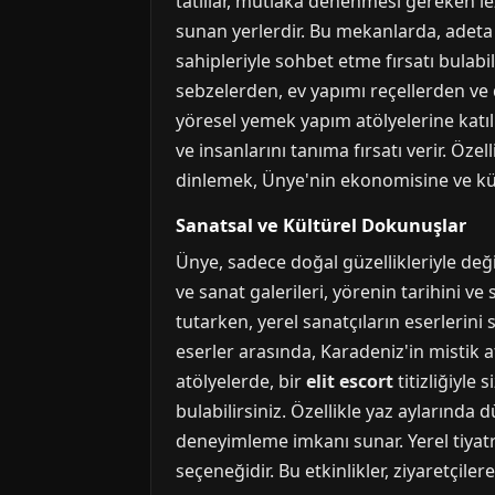
tatlılar, mutlaka denenmesi gereken lez
sunan yerlerdir. Bu mekanlarda, adeta
sahipleriyle sohbet etme fırsatı bulabil
sebzelerden, ev yapımı reçellerden ve do
yöresel yemek yapım atölyelerine katı
ve insanlarını tanıma fırsatı verir. Öz
dinlemek, Ünye'nin ekonomisine ve kült
Sanatsal ve Kültürel Dokunuşlar
Ünye, sadece doğal güzellikleriyle deği
ve sanat galerileri, yörenin tarihini v
tutarken, yerel sanatçıların eserlerin
eserler arasında, Karadeniz'in mistik a
atölyelerde, bir
elit escort
titizliğiyle 
bulabilirsiniz. Özellikle yaz aylarında 
deneyimleme imkanı sunar. Yerel tiyatr
seçeneğidir. Bu etkinlikler, ziyaretçiler