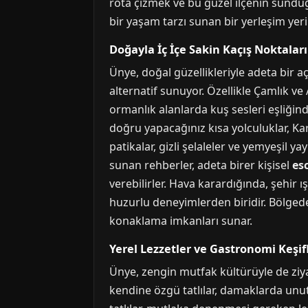
rota çizmek ve bu güzel ilçenin sunduğ
bir yaşam tarzı sunan bir yerleşim yeri
Doğayla İç İçe Sakin Kaçış Noktaları
Ünye, doğal güzellikleriyle adeta bir
alternatif sunuyor. Özellikle Çamlık ve
ormanlık alanlarda kuş sesleri eşliğind
doğru yapacağınız kısa yolculuklar, K
patikalar, gizli şelaleler ve yemyeşil y
sunan rehberler, adeta birer kişisel
es
verebilirler. Hava karardığında, şehir 
huzurlu deneyimlerden biridir. Bölgede
konaklama imkanları sunar.
Yerel Lezzetler ve Gastronomi Keşifl
Ünye, zengin mutfak kültürüyle de ziya
kendine özgü tatlılar, damaklarda unut