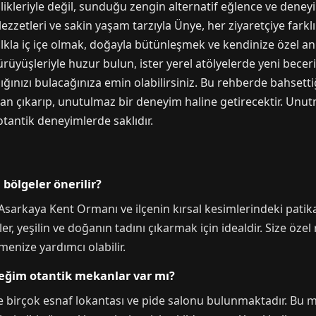
kleriyle değil, sunduğu zengin alternatif eğlence ve deneyiml
ezzetleri ve sakin yaşam tarzıyla Ünye, her ziyaretçiye farklı b
alkla iç içe olmak, doğayla bütünleşmek ve kendinize özel an
ürüyüşleriyle huzur bulun, ister yerel atölyelerde yeni beceri
dığınızı bulacağınıza emin olabilirsiniz. Bu rehberde bahsettiğ
an çıkarıp, unutulmaz bir deneyim haline getirecektir. Unu
tantik deneyimlerde saklıdır.
bölgeler önerilir?
Asarkaya Kent Ormanı ve ilçenin kırsal kesimlerindeki patika
 yeşilin ve doğanın tadını çıkarmak için idealdir. Size özel r
menize yardımcı olabilir.
eceğim otantik mekanlar var mı?
e birçok esnaf lokantası ve pide salonu bulunmaktadır. Bu m