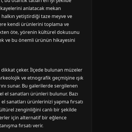
bu otantik tatları en iyi şekilde
ikayelerini anlatacak mekan
l halkın yetiştirdiği taze meyve ve
ilere kendi ürünlerini toplama ve
kten öte, yörenin kültürel dokusunu
tmek ve bu önemli ürünün hikayesini
a dikkat çeker. İlçede bulunan müzeler
arkeolojik ve etnografik geçmişine ışık
ını sunar. Bu galerilerde sergilenen
l el sanatları ürünleri bulunur. Bazı
i el sanatları ürünlerinizi yapma fırsatı
ltürel zenginliğini canlı bir şekilde
ler için alternatif bir eğlence
tanışma fırsatı verir.