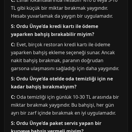
C:
Esnaf lokantalarında hesabın %10'u veya 5-10
TL gibi küçük bir miktar bırakmak yaygındır.
Hesabı yuvarlamak da yaygın bir uygulamadır.
S: Ordu Ünye'da kredi kartı ile ödeme
yaparken bahşiş bırakabilir miyim?
C:
Evet, birçok restoran kredi kartı ile ödeme
yaparken bahşiş ekleme seçeneği sunar. Ancak
nakit bahşiş bırakmak, paranın doğrudan
garsona ulaşmasını sağladığı için daha yaygındır.
S: Ordu Ünye'da otelde oda temizliği için ne
kadar bahşiş bırakmalıyım?
C:
Oda temizliği için günlük 10-30 TL arasında bir
miktar bırakmak yaygındır. Bu bahşişi, her gün
ayrı bir zarf içinde bırakmak en iyi uygulamadır.
S: Ordu Ünye'da paket servis yapan bir
kuryeye bahşiş vermeli miyim?