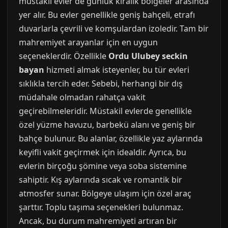
müstakil evler de günlük kiralık bolgeler arasında
yer alır. Bu evler genellikle geniş bahçeli, etrafı
duvarlarla çevrili ve komşulardan izoledir. Tam bir
mahremiyet arayanlar için en uygun
seçeneklerdir. Özellikle
Ordu Ulubey seckin
bayan
hizmeti almak isteyenler, bu tür evleri
sıklıkla tercih eder. Sebebi, herhangi bir dış
müdahale olmadan rahatça vakit
geçirebilmeleridir. Müstakil evlerde genellikle
özel yüzme havuzu, barbekü alanı ve geniş bir
bahçe bulunur. Bu alanlar, özellikle yaz aylarında
keyifli vakit geçirmek için idealdir. Ayrıca, bu
evlerin birçoğu şömine veya soba sistemine
sahiptir. Kış aylarında sıcak ve romantik bir
atmosfer sunar. Bölgeye ulaşım için özel araç
şarttır. Toplu taşıma seçenekleri bulunmaz.
Ancak, bu durum mahremiyeti artıran bir