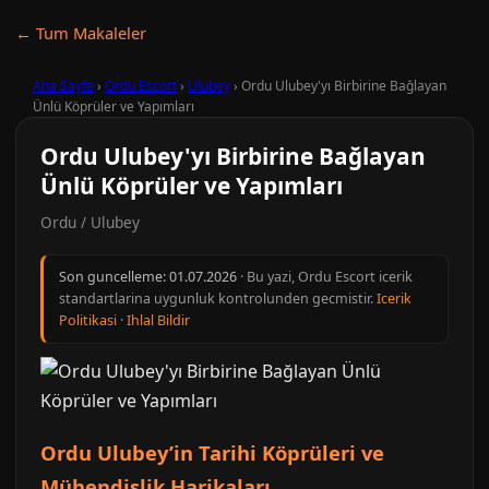
← Tum Makaleler
Ana Sayfa
›
Ordu Escort
›
Ulubey
›
Ordu Ulubey'yı Birbirine Bağlayan
Ünlü Köprüler ve Yapımları
Ordu Ulubey'yı Birbirine Bağlayan
Ünlü Köprüler ve Yapımları
Ordu / Ulubey
Son guncelleme:
01.07.2026
· Bu yazi, Ordu Escort icerik
standartlarina uygunluk kontrolunden gecmistir.
Icerik
Politikasi
·
Ihlal Bildir
Ordu Ulubey’in Tarihi Köprüleri ve
Mühendislik Harikaları