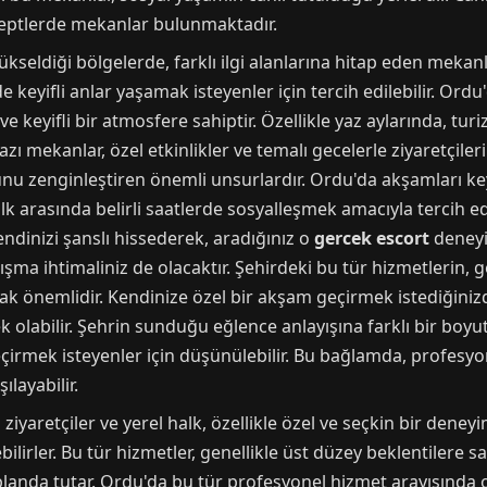
nseptlerde mekanlar bulunmaktadır.
ükseldiği bölgelerde, farklı ilgi alanlarına hitap eden mek
e keyifli anlar yaşamak isteyenler için tercih edilebilir. Ord
e keyifli bir atmosfere sahiptir. Özellikle yaz aylarında, 
azı mekanlar, özel etkinlikler ve temalı gecelerle ziyaretçile
unu zenginleştiren önemli unsurlardır. Ordu'da akşamları keyi
alk arasında belirli saatlerde sosyalleşmek amacıyla tercih 
dinizi şanslı hissederek, aradığınız o
gercek escort
deneyim
ma ihtimaliniz de olacaktır. Şehirdeki bu tür hizmetlerin, gene
 önemlidir. Kendinize özel bir akşam geçirmek istediğiniz
k olabilir. Şehrin sunduğu eğlence anlayışına farklı bir boyut
eçirmek isteyenler için düşünülebilir. Bu bağlamda, profesyo
ılayabilir.
 ziyaretçiler ve yerel halk, özellikle özel ve seçkin bir dene
bilirler. Bu tür hizmetler, genellikle üst düzey beklentilere s
 planda tutar. Ordu'da bu tür profesyonel hizmet arayışında ol