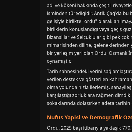
adı ve kökeni hakkında çeşitli rivayet
isminden türediğidir. Antik Çağ'da bu 
gelişiyle birlikte "ordu" olarak anılma
birliklerin konuşlandığı veya geçiş güz
Bizanslılar ve Selçuklular gibi pek çok 
mimarisinden diline, geleneklerinden
bir yerleşim yeri olan Ordu, Osmanlı
oynamıştır.
Tarih sahnesindeki yerini sağlamlaştır
verilen destek ve gösterilen kahramanl
olma yolunda hızla ilerlemiş, sanayil
karşılaştığı zorluklara rağmen dimdik
sokaklarında dolaşırken adeta tarihin de
Nufus Yapisi ve Demografik Oze
Ordu, 2025 başı itibarıyla yaklaşık 770.