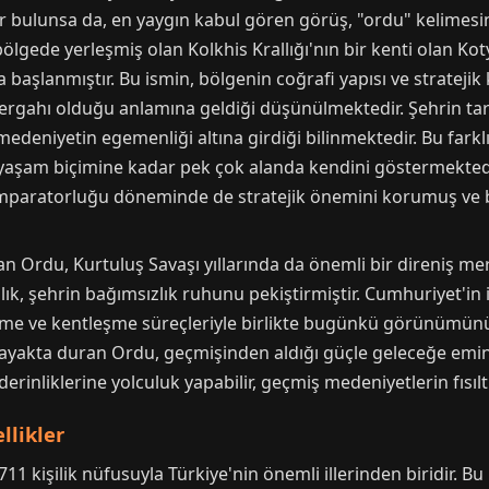
ler bulunsa da, en yaygın kabul gören görüş, "ordu" kelimes
bölgede yerleşmiş olan Kolkhis Krallığı'nın bir kenti olan K
ya başlanmıştır. Bu ismin, bölgenin coğrafi yapısı ve strate
ergahı olduğu anlamına geldiği düşünülmektedir. Şehrin tarih
medeniyetin egemenliği altına girdiği bilinmektedir. Bu farklı
 yaşam biçimine kadar pek çok alanda kendini göstermekted
 İmparatorluğu döneminde de stratejik önemini korumuş ve b
an Ordu, Kurtuluş Savaşı yıllarında da önemli bir direniş me
ık, şehrin bağımsızlık ruhunu pekiştirmiştir. Cumhuriyet'in
eşme ve kentleşme süreçleriyle birlikte bugünkü görünümün
 ayakta duran Ordu, geçmişinden aldığı güçle geleceğe emin 
rinliklerine yolculuk yapabilir, geçmiş medeniyetlerin fısıltıl
llikler
711 kişilik nüfusuyla Türkiye'nin önemli illerinden biridir. B