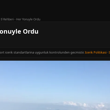
 Il Rehberi - Her Yonuyle Ordu
Yonuyle Ordu
cort icerik standartlarina uygunluk kontrolunden gecmistir.
Icerik Politikasi
·
I