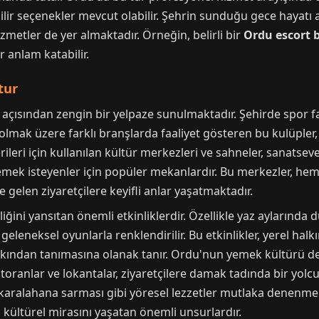
ilir seçenekler mevcut olabilir. Şehrin sunduğu gece hayatı a
zmetler de yer almaktadır. Örneğin, belirli bir
Ordu escort 
ir anlam katabilir.
tur
 açısından zengin bir yelpaze sunulmaktadır. Şehirde spor faa
lmak üzere farklı branşlarda faaliyet gösteren bu kulüpler, y
leri için kullanılan kültür merkezleri ve sahneler, sanatsever
lemek isteyenler için popüler mekanlardır. Bu merkezler, hem 
 gelen ziyaretçilere keyifli anlar yaşatmaktadır.
liğini yansıtan önemli etkinliklerdir. Özellikle yaz aylarında 
e geleneksel oyunlarla renklendirilir. Bu etkinlikler, yerel hal
akından tanımasına olanak tanır. Ordu'nun yemek kültürü de
toranlar ve lokantalar, ziyaretçilere damak tadında bir yolcu
aralahana sarması gibi yöresel lezzetler mutlaka denenmelid
 kültürel mirasını yaşatan önemli unsurlardır.