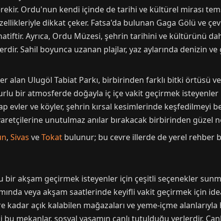
kir. Ordu'nun kendi içinde de tarihi ve kültürel mirası tem
zellikleriyle dikkat çeker. Fatsa'da bulunan Gaga Gölü ve çe
natiftir. Ayrıca, Ordu Müzesi, şehrin tarihini ve kültürünü d
erdir. Sahil boyunca uzanan plajlar, yaz aylarında denizin ve
r alan Ulugöl Tabiat Parkı, birbirinden farklı bitki örtüsü ve
lu bir atmosferde doğayla iç içe vakit geçirmek isteyenler iç
 evler ve köyler, şehrin kırsal kesimlerinde keşfedilmeyi be
yaretçilerine unutulmaz anılar bırakacak birbirinden güzel 
un
,
Sivas
ve
Tokat
bulunur; bu cevre illerde de yerel rehber bilg
 bir akşam geçirmek isteyenler için çeşitli seçenekler sunma
ımında veya akşam saatlerinde keyifli vakit geçirmek için id
re kadar açık kalabilen mağazaları ve yeme-içme alanlarıyla h
iği bu mekanlar, sosyal yaşamın canlı tutulduğu yerlerdir. Can