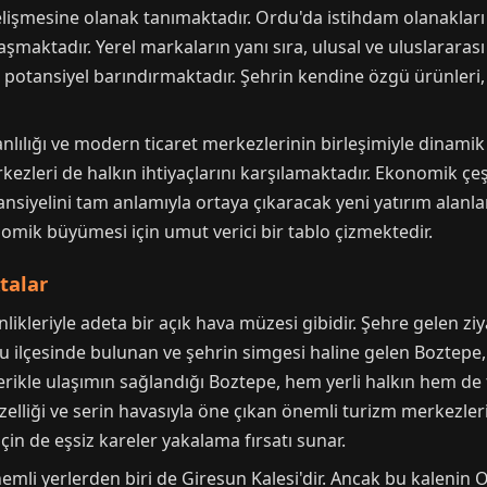
elişmesine olanak tanımaktadır. Ordu'da istihdam olanakları ç
aşmaktadır. Yerel markaların yanı sıra, ulusal ve uluslararas
a potansiyel barındırmaktadır. Şehrin kendine özgü ürünleri
anlılığı ve modern ticaret merkezlerinin birleşimiyle dinamik 
rkezleri de halkın ihtiyaçlarını karşılamaktadır. Ekonomik çeş
siyelini tam anlamıyla ortaya çıkaracak yeni yatırım alanları
ik büyümesi için umut verici bir tablo çizmektedir.
talar
nlikleriyle adeta bir açık hava müzesi gibidir. Şehre gelen zi
ınordu ilçesinde bulunan ve şehrin simgesi haline gelen Bozt
eferikle ulaşımın sağlandığı Boztepe, hem yerli halkın hem de
elliği ve serin havasıyla öne çıkan önemli turizm merkezleri
için de eşsiz kareler yakalama fırsatı sunar.
li yerlerden biri de Giresun Kalesi'dir. Ancak bu kalenin Ord