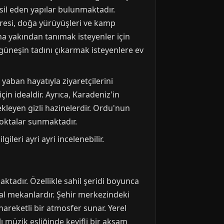
sil eden yapılar bulunmaktadır.
vresi, doğa yürüyüşleri ve kamp
aha yakından tanımak isteyenler için
 güneşin tadını çıkarmak isteyenlere ev
 yaban hayatıyla ziyaretçilerini
in idealdir. Ayrıca, Karadeniz'in
kleyen gizli hazinelerdir. Ordu'nun
noktalar sunmaktadır.
ileri ayri ayri incelenebilir.
ktadır. Özellikle sahil şeridi boyunca
eal mekanlardır. Şehir merkezindeki
areketli bir atmosfer sunar. Yerel
lı müzik eşliğinde keyifli bir akşam