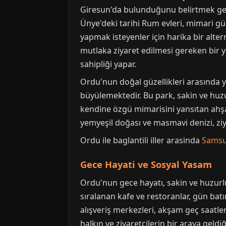
Giresun'da bulunduğunu belirtmek gere
Ünye'deki tarihi Rum evleri, mimari gü
yapmak isteyenler için harika bir alter
mutlaka ziyaret edilmesi gereken bir y
sahipliği yapar.
Ordu'nun doğal güzellikleri arasında ye
büyülemektedir. Bu park, sakin ve huzur
kendine özgü mimarisini yansıtan ahşap
yemyeşil doğası ve masmavi denizi, zi
Ordu ile baglantili iller arasinda
Sams
Gece Hayati ve Sosyal Yasam
Ordu'nun gece hayatı, sakin ve huzurlu
sıralanan kafe ve restoranlar, gün bat
alışveriş merkezleri, akşam geç saatle
halkın ve ziyaretçilerin bir araya geld