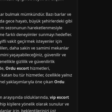
anlar bulmak mümkündür. Bazı barlar ve
u'da gece hayatı, büyük şehirlerdeki gibi
turizm sezonunun hareketlenmesiyle
rine farklı deneyimler sunmayı hedefler.
fli vakit geçirmek isteyenler için
edilen, daha sakin ve samimi mekanlar
ini yaşayabileceğiniz, güvenilir ve
llikle gizlilik ve güvenilirlik
de,
Ordu escort
hizmetleri,
 katan bu tür hizmetler, özellikle yalnız
nel yaklaşımlarıyla öne çıkan
Ordu
yim arayışında olduklarında,
vip escort
ahip kişilere yönelik olarak sunulur ve
anlar için, beklentilerinizi üst