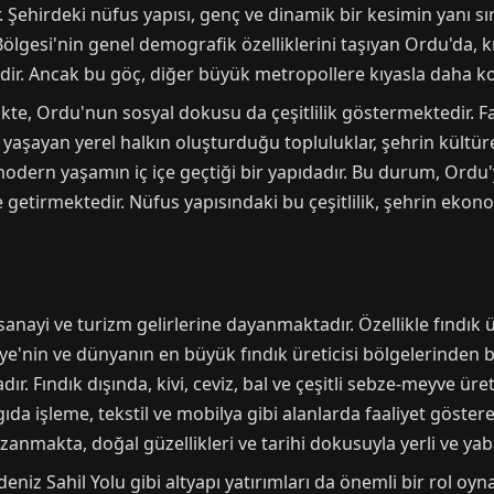
r. Şehirdeki nüfus yapısı, genç ve dinamik bir kesimin yanı sı
ölgesi'nin genel demografik özelliklerini taşıyan Ordu'da, 
r. Ancak bu göç, diğer büyük metropollere kıyasla daha kont
kte, Ordu'nun sosyal dokusu da çeşitlilik göstermektedir. 
a yaşayan yerel halkın oluşturduğu topluluklar, şehrin kültüre
modern yaşamın iç içe geçtiği bir yapıdadır. Bu durum, Ord
aline getirmektedir. Nüfus yapısındaki bu çeşitlilik, şehrin eko
nayi ve turizm gelirlerine dayanmaktadır. Özellikle fındık ü
ye'nin ve dünyanın en büyük fındık üreticisi bölgelerinden b
dır. Fındık dışında, kivi, ceviz, bal ve çeşitli sebze-meyve ü
ıda işleme, tekstil ve mobilya gibi alanlarda faaliyet göster
zanmakta, doğal güzellikleri ve tarihi dokusuyla yerli ve yab
z Sahil Yolu gibi altyapı yatırımları da önemli bir rol oyna