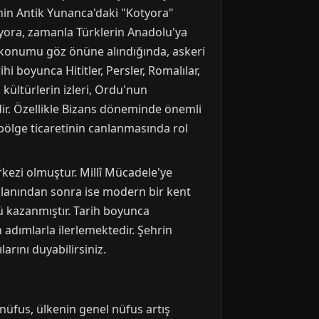
inin Antik Yunanca'daki "Kotyora"
otyora, zamanla Türklerin Anadolu'ya
jik konumu göz önüne alındığında, askeri
i boyunca Hititler, Persler, Romalılar,
 kültürlerin izleri, Ordu'nun
ir. Özellikle Bizans döneminde önemli
ölge ticaretinin canlanmasında rol
rkezi olmuştur. Millî Mücadele'ye
 ilanından sonra ise modern bir kent
ü kazanmıştır. Tarih boyunca
adımlarla ilerlemektedir. Şehrin
arını duyabilirsiniz.
u nüfus, ülkenin genel nüfus artış