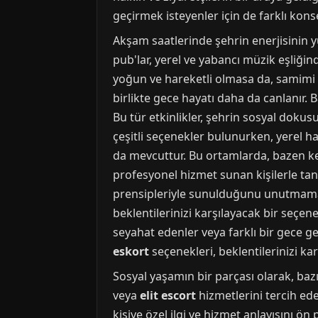
geçirmek isteyenler için de farklı ko
Akşam saatlerinde şehrin enerjisinin y
pub'lar, yerel ve yabancı müzik eşliğind
yoğun ve hareketli olmasa da, samimi v
birlikte gece hayatı daha da canlanır. B
Bu tür etkinlikler, şehrin sosyal dokus
çeşitli seçenekler bulunurken, yerel h
da mevcuttur. Bu ortamlarda, bazen ken
profesyonel hizmet sunan kişilerle tanış
prensipleriyle sunulduğunu unutmamak
beklentilerinizi karşılayacak bir seçene
seyahat edenler veya farklı bir gece g
eskort
seçenekleri, beklentilerinizi karş
Sosyal yaşamın bir parçası olarak, bazı
veya
elit escort
hizmetlerini tercih ede
kişiye özel ilgi ve hizmet anlayışını ön