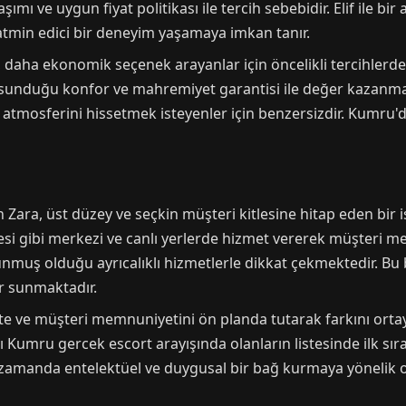
klaşımı ve uygun fiyat politikası ile tercih sebebidir. Elif ile
tmin edici bir deneyim yaşamaya imkan tanır.
, daha ekonomik seçenek arayanlar için öncelikli tercihlerde
e sunduğu konfor ve mahremiyet garantisi ile değer kazanmakt
mosferini hissetmek isteyenler için benzersizdir. Kumru'd
Zara, üst düzey ve seçkin müşteri kitlesine hitap eden bir is
lesi gibi merkezi ve canlı yerlerde hizmet vererek müşteri 
unmuş olduğu ayrıcalıklı hizmetlerle dikkat çekmektedir. Bu
ar sunmaktadır.
ite ve müşteri memnuniyetini ön planda tutarak farkını orta
 Kumru gercek escort arayışında olanların listesinde ilk sıral
ı zamanda entelektüel ve duygusal bir bağ kurmaya yönelik 