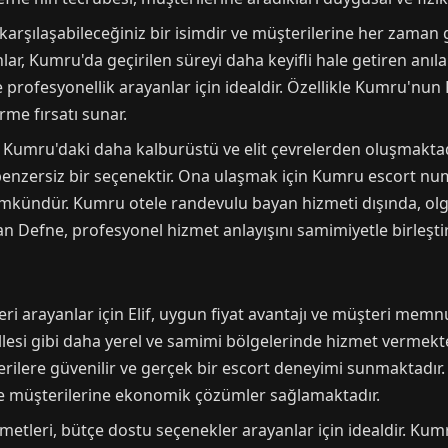
karşılaşabileceğiniz bir isimdir ve müşterilerine her zaman 
lar, Kumru'da geçirilen süreyi daha keyifli hale getiren anı
 profesyonellik arayanlar için idealdir. Özellikle Kumru'nun
rme fırsatı sunar.
e Kumru'daki daha kalburüstü ve elit çevrelerden oluşmakta
enzersiz bir seçenektir. Ona ulaşmak için Kumru escort numa
mkündür. Kumru otele randevulu bayan hizmeti dışında, olgu
n Defne, profesyonel hizmet anlayışını samimiyetle birleştir
i arayanlar için Elif, uygun fiyat avantajı ve müşteri memnun
llesi gibi daha yerel ve samimi bölgelerinde hizmet vermekte
terilere güvenilir ve gerçek bir escort deneyimi sunmaktadır.
 ile müşterilerine ekonomik çözümler sağlamaktadır.
etleri, bütçe dostu seçenekler arayanlar için idealdir. Kumr