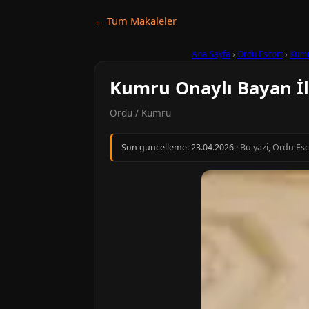
← Tum Makaleler
Ana Sayfa
›
Ordu Escort
›
Kum
Kumru Onaylı Bayan İl
Ordu / Kumru
Son guncelleme:
23.04.2026
· Bu yazi, Ordu Es