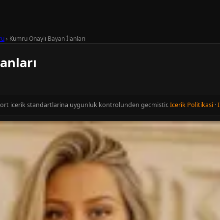
ru
›
Kumru Onaylı Bayan İlanları
anları
cort icerik standartlarina uygunluk kontrolunden gecmistir.
Icerik Politikasi
·
I