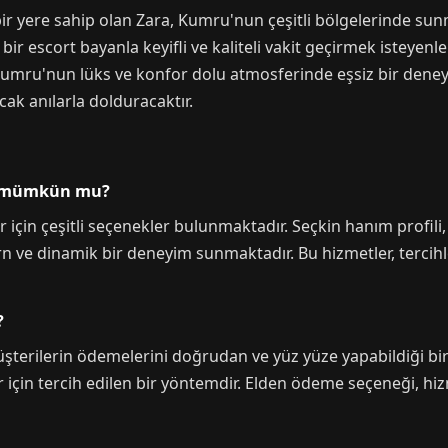
bir yere sahip olan Zara, Kumru'nun çeşitli bölgelerinde su
r escort bayanla keyifli ve kaliteli vakit geçirmek isteyenler 
 Kumru'nun lüks ve konfor dolu atmosferinde eşsiz bir dene
ak anılarla dolduracaktır.
k mümkün mu?
 için çeşitli seçenekler bulunmaktadır. Seçkin hanım profil
ve dinamik bir deneyim sunmaktadır. Bu hizmetler, tercihle
?
şterilerin ödemelerini doğrudan ve yüz yüze yapabildiği bir
çin tercih edilen bir yöntemdir. Elden ödeme seçeneği, hizme