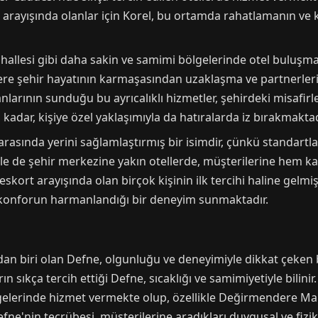
 arayışında olanlar için Korel, bu ortamda rahatlamanın ve 
hallesi gibi daha sakin ve samimi bölgelerinde otel buluşma
ere şehir hayatının karmaşasından uzaklaşma ve partnerleri
rının sunduğu bu ayrıcalıklı hizmetler, şehirdeki misafirleri 
kadar, kişiye özel yaklaşımıyla da hatıralarda iz bırakmaktad
rasında yerini sağlamlaştırmış bir isimdir, çünkü standartl
le de şehir merkezine yakın otellerde, müşterilerine hem kali
eskort arayışında olan birçok kişinin ilk tercihi haline gelm
e konforun harmanlandığı bir deneyim sunmaktadır.
n biri olan Defne, olgunluğu ve deneyimiyle dikkat çeken b
ın sıkça tercih ettiği Defne, sıcaklığı ve samimiyetiyle bilin
gelerinde hizmet vermekte olup, özellikle Değirmendere Ma
ne'nin tecrübesi, müşterilerine aradıkları duygusal ve fiziks