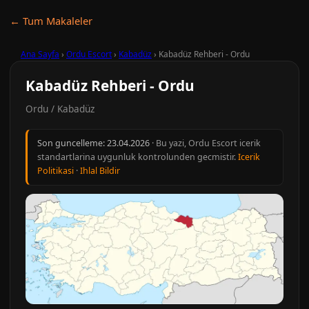
← Tum Makaleler
Ana Sayfa
›
Ordu Escort
›
Kabadüz
›
Kabadüz Rehberi - Ordu
Kabadüz Rehberi - Ordu
Ordu / Kabadüz
Son guncelleme:
23.04.2026
· Bu yazi, Ordu Escort icerik
standartlarina uygunluk kontrolunden gecmistir.
Icerik
Politikasi
·
Ihlal Bildir