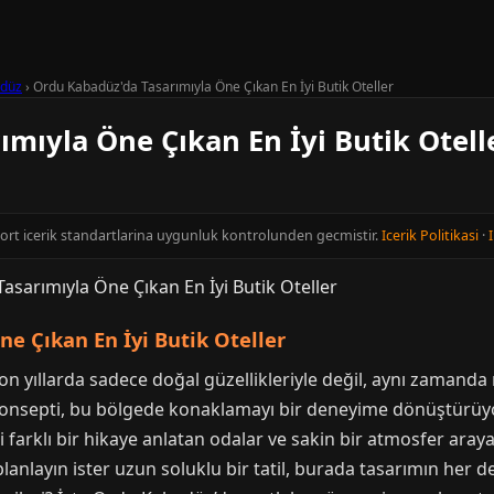
düz
›
Ordu Kabadüz'da Tasarımıyla Öne Çıkan En İyi Butik Oteller
mıyla Öne Çıkan En İyi Butik Otell
cort icerik standartlarina uygunluk kontrolunden gecmistir.
Icerik Politikasi
·
I
e Çıkan En İyi Butik Oteller
n yıllarda sadece doğal güzellikleriyle değil, aynı zamanda 
el konsepti, bu bölgede konaklamayı bir deneyime dönüştürüy
 farklı bir hikaye anlatan odalar ve sakin bir atmosfer aray
anlayın ister uzun soluklu bir tatil, burada tasarımın her det