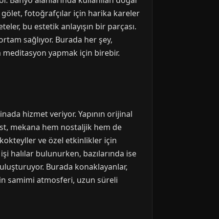
or. Banyo alanlarında kullanılan doğal
gölet, fotoğrafçılar için harika kareler
ler, bu estetik anlayışın bir parçası.
ortam sağlıyor. Burada her şey,
a meditasyon yapmak için birebir.
nada hizmet veriyor. Yapının orijinal
ast, mekana hem nostaljik hem de
kteyller ve özel etkinlikler için
şi halılar bulunurken, bazılarında ise
buluşturuyor. Burada konaklayanlar,
lin samimi atmosferi, uzun süreli