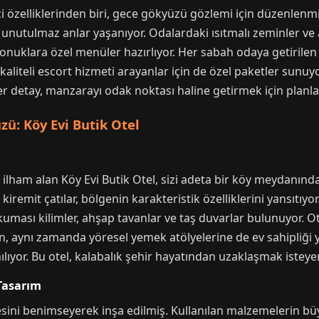
i özelliklerinden biri, gece gökyüzü gözlemi için düzenlenmiş
a unutulmaz anlar yaşanıyor. Odalardaki ısıtmalı zeminler ve a
 konuklara özel menüler hazırlıyor. Her sabah odaya getirilen
aliteli escort hizmeti arayanlar için de özel paketler sunuyor
er detay, manzarayı odak noktası haline getirmek için planl
zü: Köy Evi Butik Otel
lham alan Köy Evi Butik Otel, sizi adeta bir köy meydanında 
 kiremit çatılar, bölgenin karakteristik özelliklerini yansıtı
ması kilimler, ahşap tavanlar ve taş duvarlar bulunuyor. Ot
, aynı zamanda yöresel yemek atölyelerine de ev sahipliği 
ılıyor. Bu otel, kalabalık şehir hayatından uzaklaşmak isteyen
Tasarım
ilkesini benimseyerek inşa edilmiş. Kullanılan malzemelerin b