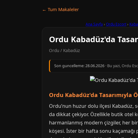
← Tum Makaleler
Ana Sayfa
›
Ordu Escort
›
Kaba
Ordu Kabadüz'da Tasarı
Ordu / Kabadüz
Son guncelleme:
28.06.2026
· Bu yazi, Ordu Es
Ordu Kabadüz'da Tasarımıyla Ön
Ordu’nun huzur dolu ilçesi Kabadüz, so
da dikkat çekiyor. Özellikle butik ot
harmanlanmış modern çizgiler, her biri
köşesi. İster bir hafta sonu kaçamağı pl