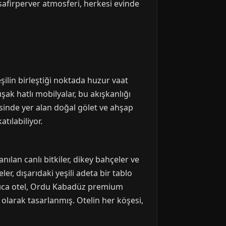
isafirperver atmosferi, herkesi evinde
şilin birleştiği noktada huzur vaat
ak hatlı mobilyalar, bu akışkanlığı
esinde yer alan doğal gölet ve ahşap
tılabiliyor.
nılan canlı bitkiler, dikey bahçeler ve
r, dışarıdaki yeşili adeta bir tablo
yrıca otel, Ordu Kabadüz premium
l olarak tasarlanmış. Otelin her köşesi,