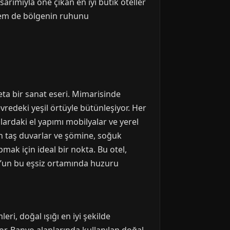
rımıyla öne çıkan en iyi butik oteller
 hem de bölgenin ruhunu
a bir sanat eseri. Mimarisinde
redeki yeşil örtüyle bütünleşiyor. Her
lardaki el yapımı mobilyalar ve yerel
an taş duvarlar ve şömine, soğuk
pmak için ideal bir nokta. Bu otel,
z’un bu eşsiz ortamında huzuru
ri, doğal ışığı en iyi şekilde