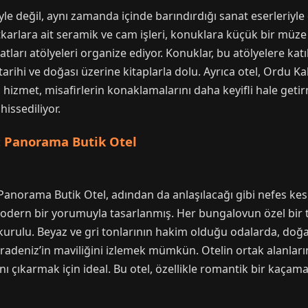
e değil, aynı zamanda içinde barındırdığı sanat eserleriyle 
karlara ait seramik ve cam işleri, konuklara küçük bir müze 
atları atölyeleri organize ediyor. Konuklar, bu atölyelere kat
arihi ve doğası üzerine kitaplarla dolu. Ayrıca otel, Ordu K
u hizmet, misafirlerin konaklamalarını daha keyifli hale geti
issediliyor.
a: Panorama Butik Otel
anorama Butik Otel, adından da anlaşılacağı gibi nefes kes
odern bir yorumuyla tasarlanmış. Her bungalovun özel bir te
 kurulu. Beyaz ve gri tonlarının hakim olduğu odalarda, doğ
aradeniz’in maviliğini izlemek mümkün. Otelin ortak alanlar
çıkarmak için ideal. Bu otel, özellikle romantik bir kaçamak