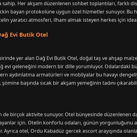
 sahip. Her akşam düzenlenen sohbet toplantıları, farklı disi
seckin bayan protokolüne uygun özel hizmetler sunuyor. Bu h
lin yaratıcı atmosferi, ilham almak isteyen herkes için idea
ağ Evi Butik Otel
birinde yer alan Dağ Evi Butik Otel, doğal taş ve ahşap 
dağ evi geleneğini modern bir dille yorumluyor. Odalardaki 
n aydınlatma armatürleri ve mobilyalar bu havayı dengeliyor
 şömine başında sıcak bir akşam yemeğinin tadını çıkarabili
n de birçok aktivite sunuyor. Otel bünyesinde düzenlenen dağ 
rayanlar için. Otelin konforlu odaları, günün yorgunluğunu 
 Ayrıca otel, Ordu Kabadüz gercek escort arayışında olanlar 