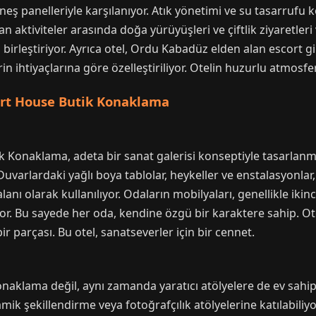
güneş panelleriyle karşılanıyor. Atık yönetimi ve su tasarrufu
aktiviteler arasında doğa yürüyüşleri ve çiftlik ziyaretleri 
leştiriyor. Ayrıca otel, Ordu Kabadüz elden alan escort gibi
n ihtiyaçlarına göre özelleştiriliyor. Otelin huzurlu atmosferi
: Art House Butik Konaklama
onaklama, adeta bir sanat galerisi konseptiyle tasarlanmış.
Duvarlardaki yağlı boya tablolar, heykeller ve enstalasyonlar
 alanı olarak kullanılıyor. Odaların mobilyaları, genellikle ik
. Bu sayede her oda, kendine özgü bir karaktere sahip. Ot
bir parçası. Bu otel, sanatseverler için bir cennet.
klama değil, aynı zamanda yaratıcı atölyelere de ev sahipliğ
ik şekillendirme veya fotoğrafçılık atölyelerine katılabiliyo