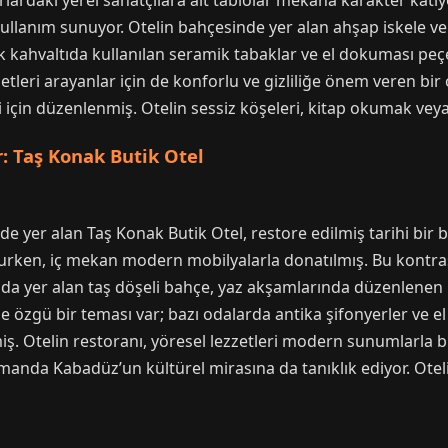
rlardaki yerel sanatçılara ait tablolar mekana karakter katıy
 kullanım sunuyor. Otelin bahçesinde yer alan ahşap iskele ve 
 kahvaltıda kullanılan seramik tabaklar ve el dokuması peçete
tleri arayanlar için de konforlu ve gizliliğe önem veren bir 
si için düzenlenmiş. Otelin sessiz köşeleri, kitap okumak vey
: Taş Konak Butik Otel
 yer alan Taş Konak Butik Otel, restore edilmiş tarihi bir bi
unurken, iç mekan modern mobilyalarla donatılmış. Bu kontr
da yer alan taş döşeli bahçe, yaz akşamlarında düzenlenen ko
özgü bir teması var; bazı odalarda antika şifonyerler ve el i
iş. Otelin restoranı, yöresel lezzetleri modern sunumlarla 
amanda Kabadüz’un kültürel mirasına da tanıklık ediyor. Ote
ı