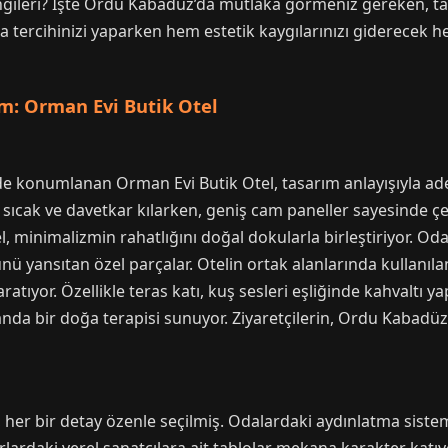
ngileri? İşte Ordu Kabadüz’da mutlaka görmeniz gereken, tasa
ma tercihinizi yaparken hem estetik kaygılarınızı giderecek
ım: Orman Evi Butik Otel
 konumlanan Orman Evi Butik Otel, tasarım anlayışıyla adet
sıcak ve davetkar kılarken, geniş cam paneller sayesinde çev
 minimalizmin rahatlığını doğal dokularla birleştiriyor. Oda
ü yansıtan özel parçalar. Otelin ortak alanlarında kullanıl
atıyor. Özellikle teras katı, kuş sesleri eşliğinde kahvaltı ya
nda bir doğa terapisi sunuyor. Ziyaretçilerin, Ordu Kabadü
 her bir detay özenle seçilmiş. Odalardaki aydınlatma sistemle