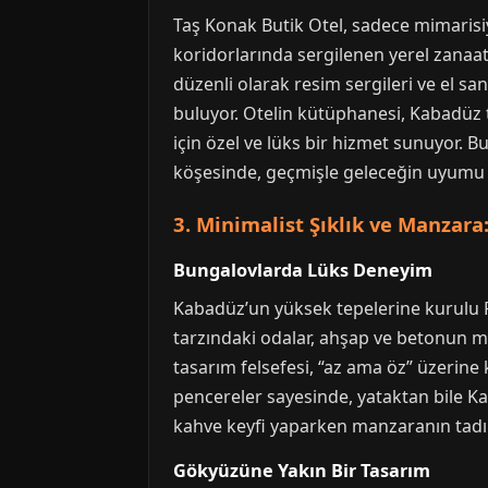
Taş Konak Butik Otel, sadece mimarisiyl
koridorlarında sergilenen yerel zanaat
düzenli olarak resim sergileri ve el san
buluyor. Otelin kütüphanesi, Kabadüz t
için özel ve lüks bir hizmet sunuyor. B
köşesinde, geçmişle geleceğin uyumu h
3. Minimalist Şıklık ve Manzar
Bungalovlarda Lüks Deneyim
Kabadüz’un yüksek tepelerine kurulu P
tarzındaki odalar, ahşap ve betonun m
tasarım felsefesi, “az ama öz” üzerine
pencereler sayesinde, yataktan bile K
kahve keyfi yaparken manzaranın tadını 
Gökyüzüne Yakın Bir Tasarım