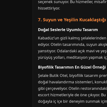
seçenek sunuyor. Bu hizmetler, misafirl
hissettiriyor.
7. Suyun ve Yeşilin Kucaklaştığı
Doğal Seslerle Uyumlu Tasarım
Kabadüz’un gizli kalmış şelalelerinden
ediyor. Otelin tasarımında, suyun akış
yansıtıyor. Odalardaki açık mavi ve yeş
yürüyüş yolları, meditasyon yapmak için
Biyofilik Tasarımın En Güzel Örneği
Şelale Butik Otel, biyofilik tasarım pr
doğal havalandırma sistemleri, konukla
gibi çerçeveliyor. Otelin restoranınd
escort hizmetleriyle de öne çıkıyor. Bu
doğayla iç içe bir deneyim sunmak içi