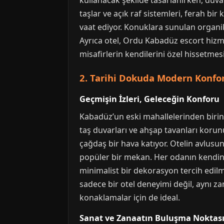
kullanacak şekilde tasarlanırken, duva
taşlar ve açık raf sistemleri, ferah bir
vaat ediyor. Konuklara sunulan organik
Ayrıca otel, Ordu Kabadüz escort hizme
misafirlerin kendilerini özel hissetme
2. Tarihi Dokuda Modern Konfor
Geçmişin İzleri, Geleceğin Konforu
Kabadüz’un eski mahallelerinden birinde
taş duvarları ve ahşap tavanları kor
çağdaş bir hava katıyor. Otelin avlusun
popüler bir mekan. Her odanın kendine 
minimalist bir dekorasyon tercih edilm
sadece bir otel deneyimi değil, aynı z
konaklamalar için de ideal.
Sanat ve Zanaatın Buluşma Noktas