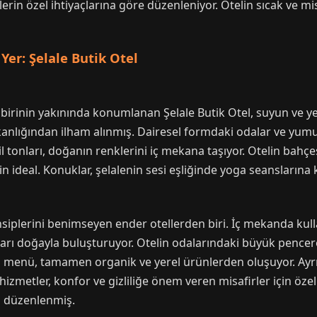
erin özel ihtiyaçlarına göre düzenleniyor. Otelin sıcak ve m
 Yer: Şelale Butik Otel
 birinin yakınında konumlanan Şelale Butik Otel, suyun ve ye
kanlığından ilham alınmış. Dairesel formdaki odalar ve yumuş
il tonları, doğanın renklerini iç mekana taşıyor. Otelin bahç
 ideal. Konuklar, şelalenin sesi eşliğinde yoga seanslarına ka
ensiplerini benimseyen ender otellerden biri. İç mekanda kulla
rı doğayla buluşturuyor. Otelin odalarındaki büyük pencerele
aki menü, tamamen organik ve yerel ürünlerden oluşuyor. A
 hizmetler, konfor ve gizliliğe önem veren misafirler için öze
n düzenlenmiş.