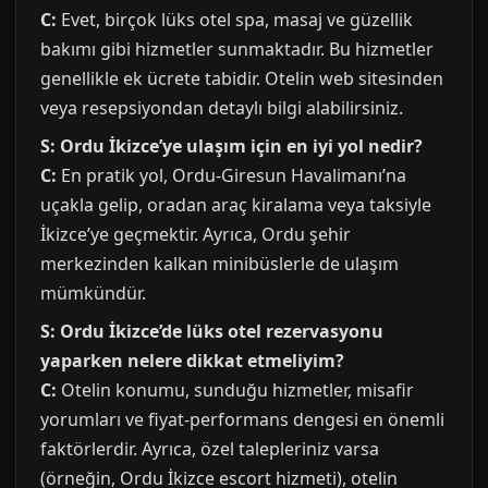
C:
Evet, birçok lüks otel spa, masaj ve güzellik
bakımı gibi hizmetler sunmaktadır. Bu hizmetler
genellikle ek ücrete tabidir. Otelin web sitesinden
veya resepsiyondan detaylı bilgi alabilirsiniz.
S: Ordu İkizce’ye ulaşım için en iyi yol nedir?
C:
En pratik yol, Ordu-Giresun Havalimanı’na
uçakla gelip, oradan araç kiralama veya taksiyle
İkizce’ye geçmektir. Ayrıca, Ordu şehir
merkezinden kalkan minibüslerle de ulaşım
mümkündür.
S: Ordu İkizce’de lüks otel rezervasyonu
yaparken nelere dikkat etmeliyim?
C:
Otelin konumu, sunduğu hizmetler, misafir
yorumları ve fiyat-performans dengesi en önemli
faktörlerdir. Ayrıca, özel talepleriniz varsa
(örneğin, Ordu İkizce escort hizmeti), otelin