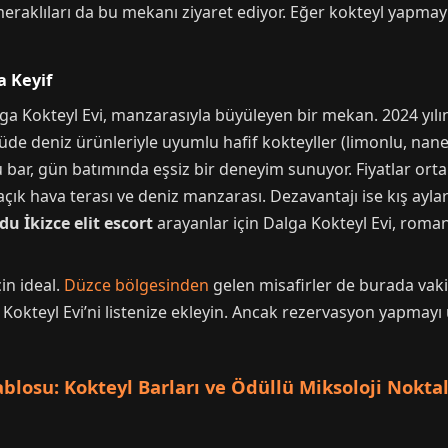
eraklıları da bu mekanı ziyaret ediyor. Eğer kokteyl yapmay
a Keyif
a Kokteyl Evi, manzarasıyla büyüleyen bir mekan. 2024 yılın
üde deniz ürünleriyle uyumlu hafif kokteyller (limonlu, nane 
 bar, gün batımında eşsiz bir deneyim sunuyor. Fiyatlar orta
çık hava terası ve deniz manzarası. Dezavantajı ise kış aylar
du İkizce elit escort
arayanlar için Dalga Kokteyl Evi, roma
çin ideal.
Düzce bölgesinden
gelen misafirler de burada vakit
Kokteyl Evi’ni listenize ekleyin. Ancak rezervasyon yapmayı 
blosu: Kokteyl Barları ve Ödüllü Miksoloji Noktal