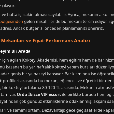
 çıkıyor.
 ve hafta içi sakin olması sayılabilir. Ayrıca, mekanın alko
bölgesinden
gelen misafirler de bu mekanı tercih ediyor. Eğe
u adres. Ancak bütçenizi önceden planlamanızı öneririz.
 Mekanları ve Fiyat-Performans Analizi
neyim Bir Arada
lar için açılan Kokteyl Akademisi, hem eğitim hem de bar hi
lünü kazanan bu yer, haftalık kokteyl yapım kursları düzenliyo
adar geniş bir yelpazeyi kapsıyor. Bar kısmında ise öğrencil
t
profilleri arasında bu mekan, eğlenceli ve öğretici bir den
; bir kokteyl ortalama 80-120 TL arasında. Mekanın atmosfer
rtam var.
Ordu İkizce VIP escort
ile birlikte burada hem eğl
yatından çok gündüz etkinliklerine odaklanmış; akşam saatle
satları ve samimi ortam. Dezavantajı: gece geç saatlerde kapa