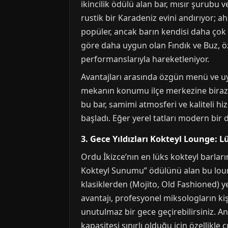
ikincilik ödülü alan bar, mısır şurubu 
rustik bir Karadeniz evini andırıyor; a
popüler, ancak barın kendisi daha çok g
göre daha uygun olan Fındık ve Buz, öz
performanslarıyla hareketleniyor.
Avantajları arasında özgün menü ve uygu
mekanın konumu ilçe merkezine biraz u
bu bar, samimi atmosferi ve kaliteli hi
başladı. Eğer yerel tatları modern bir 
3. Gece Yıldızları Kokteyl Lounge: 
Ordu İkizce’nın en lüks kokteyl barların
Kokteyl Sunumu” ödülünü alan bu loun
klasiklerden (Mojito, Old Fashioned) 
avantajı, profesyonel miksologların kiş
unutulmaz bir gece geçirebilirsiniz. A
kapasitesi sınırlı olduğu için özellik