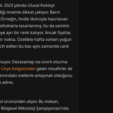
r. 2023 yılında Ulusal Kokteyl
iği önemle dikkat çekiyor. Barın
. Örneğin, fındık likörüyle hazırlanan
 koltuklarla tasarlanmış; bu da samimi
e ayrı bir renk katıyor. Ancak fiyatlar,
r nokta. Özellikle hafta sonları yoğun
rcih edilen bu bar, aynı zamanda canlı
uyor. Dezavantajı ise sınırlı oturma
 Ünye bölgesinden
gelen misafirler de
kınındaki otellerle anlaşmalı olduğunu
u adres.
bol ürününden alıyor. Bu mekan,
da Bölgesel Miksoloji Şampiyonası’nda