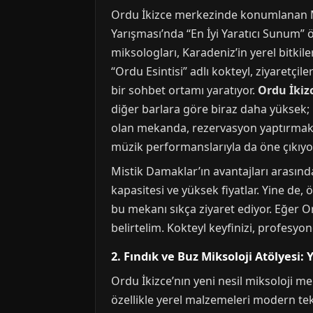
Ordu İkizce merkezinde konumlanan Mist
Yarışması’nda “En İyi Yaratıcı Sunum” 
miksologları, Karadeniz’in yerel bitkil
“Ordu Esintisi” adlı kokteyl, ziyaretçi
bir sohbet ortamı yaratıyor.
Ordu İkiz
diğer barlara göre biraz daha yüksek;
olan mekanda, rezervasyon yaptırmakt
müzik performanslarıyla da öne çıkıyo
Mistik Damaklar’ın avantajları arasınd
kapasitesi ve yüksek fiyatlar. Yine de, 
bu mekanı sıkça ziyaret ediyor. Eğer O
belirtelim. Kokteyl keyfinizi, profesyo
2. Fındık ve Buz Miksoloji Atölyesi
Ordu İkizce’nın yeni nesil miksoloji m
özellikle yerel malzemeleri modern tek