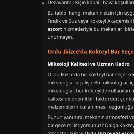
Dezavantaj: Kışın kapalı, hava koşulları
Bu tablo, hangi mekanın sizin için uy
Fındık ve Buz veya Kokteyl Akademisi; l
escort
hizmetleriyle bu mekanları birl
unutmayın.
Ordu İkizce'da Kokteyl Bar Seç
Miksoloji Kalitesi ve Uzman Kadro
Ordu İkizce’da bir kokteyl bar seçerken
miksologlarla çalışır. Bu miksologlar, 
miksologlar, her kokteylde kullanılan m
kalitesi de önemli bir faktördür; çünk
malzemelerin kullanılması, özgünlüğün 
Bunun yanı sıra, mekanın atmosferi ve h
bir gece mi istiyorsunuz? Dalga Kokteyl
atmosfer sunar.
Ordu İkizce elit esco