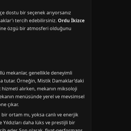
çe dostu bir seçenek arıyorsanız
klar’ı tercih edebilirsiniz.
Ordu İkizce
dine özgü bir atmosferi olduğunu
üllü mekanlar, genellikle deneyimli
nda tutar. Örneğin, Mistik Damaklar’daki
t
hizmeti alırken, mekanın miksoloji
a, mekanın menüsünde yerel ve mevsimsel
ne çıkar.
 bir ortam mı, yoksa canlı ve enerjik
ıldızları daha lüks ve prestijli bir
rcih eder. Son olarak, fiyat-performans