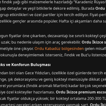
ve fındık yağı gibi malzemelerle hazırladığı “Karadeniz Rüyası
hşap detaylar ve yeşil bitkilerle dekore edilmiş. Burada
Ordu 
rup etkinlikleri ve özel partiler için tercih ediliyor. Fiyat
ellikle gençler arasında popüler. Hafta içi akşamları daha s
n fiyatlar öne çıkarken, dezavantajı ise sınırlı kokteyl çeşid
zak; bu nedenle ulaşım için araç gerekebilir.
Ordu İkizce 
zmetiyle öne çıkıyor.
Ordu Kabadüz bölgesinden
gelen misaf
dokunuşla deneyimlemek isterseniz, Fındık ve Buz’u listenize
Lüks ve Konforun Buluşması
dan biri olan Gece Yıldızları, özellikle özel günlerde tercih 
ge, şık dekorasyonu ve geniş kokteyl menüsüyle dikkat çek
yerel yorumlara (fındık aromalı Martini) kadar birçok seçe
iye özel kokteyller hazırlaması.
Ordu İkizce premium esco
ncak fiyatlar oldukça yüksek; bir kokteyl ortalama 200-300 T
le cumartesi geceleri erken rezervasyon yapmak şart.
Ordu İkiz