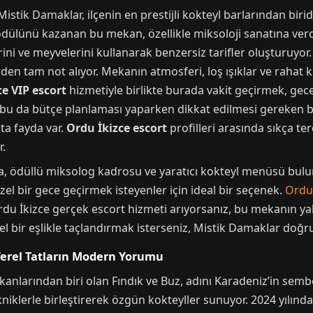
ik Damaklar, ilçenin en prestijli kokteyl barlarından biridi
ödülünü kazanan bu mekan, özellikle miksoloji sanatına verd
erini ve meyvelerini kullanarak benzersiz tarifler oluşturuyor
lerden tam not alıyor. Mekanın atmosferi, loş ışıklar ve rahat
ce VIP escort
hizmetiyle birlikte burada vakit geçirmek, gecey
 bu da bütçe planlaması yaparken dikkat edilmesi gereken bi
a fayda var.
Ordu İkizce escort
profilleri arasında sıkça te
r.
a, ödüllü miksolog kadrosu ve yaratıcı kokteyl menüsü bulun
özel bir gece geçirmek isteyenler için ideal bir seçenek.
Ordu
rdu İkizce gerçek escort hizmeti arıyorsanız, bu mekanın ya
nel bir eşlikle taçlandırmak isterseniz, Mistik Damaklar doğr
: Yerel Tatların Modern Yorumu
ekanlarından biri olan Fındık ve Buz, adını Karadeniz’in sem
niklerle birleştirerek özgün kokteyller sunuyor. 2024 yılın