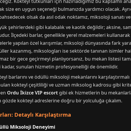
ceğiz. Kokteyl tutkunları için hazırladığımız bu kapsamlı ana
ak size en uygun seçeneği bulmanızda yardımcı olacak. Ayrıc
ahsedecek olsak da asıl odak noktamız, miksoloji sanatı ve 
yük şehirlerdeki gibi kalabalık ve kaotik değildir; aksine, s
udur. İlçedeki barlar, genellikle yerel malzemeleri kullanarak
elerle yapılan özel karışımlar, miksoloji dünyasında fark ya
ller kazanmış, miksologları ise sektörde tanınan isimler hal
ulmaz bir gece geçirmeyi planlıyorsanız, bu mekan listesi tam
 kadar, sunulan hizmetin profesyonelliği de önemlidir.
eyl barlarını ve ödüllü miksoloji mekanlarını karşılaştırmal
ulan kokteyl çeşitliliği ve uzman miksolog kadrosu gibi kri
ilen
Ordu İkizce VIP escort
gibi ek hizmetlerin bu mekanlarla
en gözde kokteyl adreslerine doğru bir yolculuğa çıkalım.
rları: Detaylı Karşılaştırma
üllü Miksoloji Deneyimi