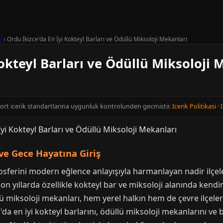
e
›
Ordu İkizce'da En İyi Kokteyl Barları ve Ödüllü Miksoloji Mekanları
Kokteyl Barları ve Ödüllü Miksoloji 
cort icerik standartlarina uygunluk kontrolunden gecmistir.
Icerik Politikasi
·
I
ve Gece Hayatına Giriş
sferini modern eğlence anlayışıyla harmanlayan nadir ilçeler
son yıllarda özellikle kokteyl bar ve miksoloji alanında kendi
 miksoloji mekanları, hem yerel halkın hem de çevre ilçelerde
da en iyi kokteyl barlarını, ödüllü miksoloji mekanlarını 