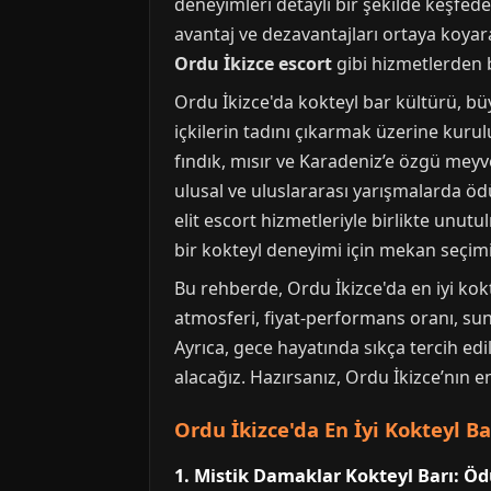
deneyimleri detaylı bir şekilde keşfede
avantaj ve dezavantajları ortaya koyar
Ordu İkizce escort
gibi hizmetlerden b
Ordu İkizce'da kokteyl bar kültürü, bü
içkilerin tadını çıkarmak üzerine kurul
fındık, mısır ve Karadeniz’e özgü meyv
ulusal ve uluslararası yarışmalarda ödü
elit escort hizmetleriyle birlikte unut
bir kokteyl deneyimi için mekan seçimi
Bu rehberde, Ordu İkizce'da en iyi kokt
atmosferi, fiyat-performans oranı, sun
Ayrıca, gece hayatında sıkça tercih ed
alacağız. Hazırsanız, Ordu İkizce’nın 
Ordu İkizce'da En İyi Kokteyl Ba
1. Mistik Damaklar Kokteyl Barı: Öd