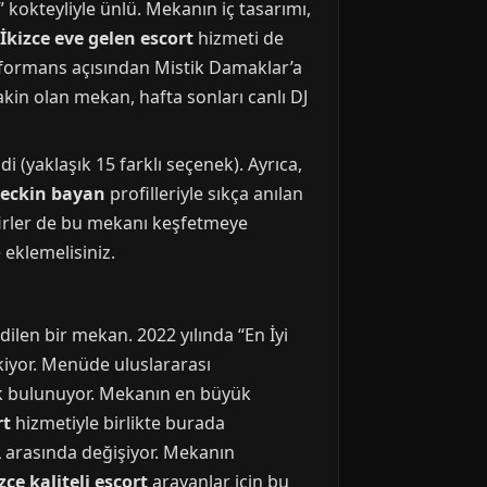
” kokteyliyle ünlü. Mekanın iç tasarımı,
İkizce eve gelen escort
hizmeti de
-performans açısından Mistik Damaklar’a
akin olan mekan, hafta sonları canlı DJ
i (yaklaşık 15 farklı seçenek). Ayrıca,
seckin bayan
profilleriyle sıkça anılan
irler de bu mekanı keşfetmeye
 eklemelisiniz.
edilen bir mekan. 2022 yılında “En İyi
iyor. Menüde uluslararası
nek bulunuyor. Mekanın en büyük
rt
hizmetiyle birlikte burada
L arasında değişiyor. Mekanın
ce kaliteli escort
arayanlar için bu