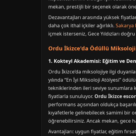
mekan, prestijli bir seçenek olarak öne
Dezavantajları arasında yüksek fiyatlar
daha çok ithal içkiler ağırlıklı.
Sakarya 
içmek isterseniz, Gece Yıldızları doğr
Ordu İkizce'da Ödüllü Miksoloji
1. Kokteyl Akademisi: Eğitim ve De
Ordu İkizce’da miksolojiye ilgi duyan
yılında “En İyi Miksoloji Atölyesi” ödü
tekniklerinden ileri seviye sunumlara k
fiyatlarla sunuluyor.
Ordu İkizce escor
performans açısından oldukça başarılı
kıyafetlerle gelinebilecek samimi bir o
öğrenebilirsiniz. Ancak mekan, gece ha
Avantajları: uygun fiyatlar, eğitim fır