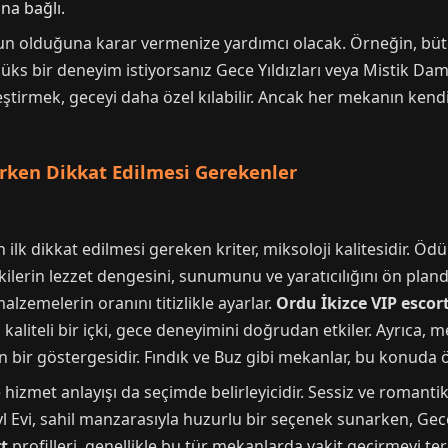
na bağlı.
gun olduğuna karar vermenize yardımcı olacak. Örneğin, büt
üks bir deneyim istiyorsanız Gece Yıldızları veya Mistik Dama
eştirmek, geceyi daha özel kılabilir. Ancak her mekanın ken
erken Dikkat Edilmesi Gerekenler
 ilk dikkat edilmesi gereken kriter, miksoloji kalitesidir. Öd
içkilerin lezzet dengesini, sunumunu ve yaratıcılığını ön pla
alzemelerin oranını titizlikle ayarlar.
Ordu İkizce VIP escor
ü kaliteli bir içki, gece deneyimini doğrudan etkiler. Ayrıc
bir göstergesidir. Fındık ve Buz gibi mekanlar, bu konuda ö
izmet anlayışı da seçimde belirleyicidir. Sessiz ve romantik
 Evi, sahil manzarasıyla huzurlu bir seçenek sunarken, Gece Y
rt
profilleri, genellikle bu tür mekanlarda vakit geçirmeyi te