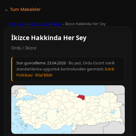
← Tum Makaleler
Ana Sayfa
›
Ordu Escort
›
İkizce
›
İkizce Hakkinda Her Sey
İkizce Hakkinda Her Sey
Ordu / İkizce
Son guncelleme:
23.04.2026
· Bu yazi, Ordu Escort icerik
standartlarina uygunluk kontrolunden gecmistir.
Icerik
Politikasi
·
Ihlal Bildir