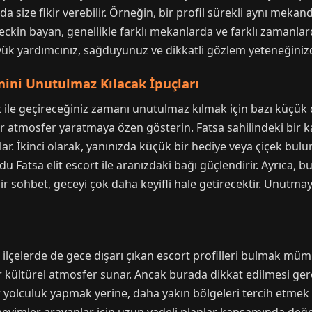
 size fikir verebilir. Örneğin, bir profil sürekli aynı mekan
 seckin bayan, genellikle farklı mekanlarda ve farklı zamanl
yük yardımcınız, sağduyunuz ve dikkatli gözlem yeteneğinizd
ini Unutulmaz Kılacak İpuçları
t ile geçireceğiniz zamanı unutulmaz kılmak için bazı küçük d
 atmosfer yaratmaya özen gösterin. Fatsa sahilindeki bir k
ar. İkinci olarak, yanınızda küçük bir hediye veya çiçek bul
Ordu Fatsa elit escort ile aranızdaki bağı güçlendirir. Ayrıca
 bir sohbet, geceyi çok daha keyifli hale getirecektir. Unutmay
 ilçelerde de gece dışarı çıkan escort profilleri bulmak m
bir kültürel atmosfer sunar. Ancak burada dikkat edilmesi ge
 yolculuk yapmak yerine, daha yakın bölgeleri tercih etmek ak