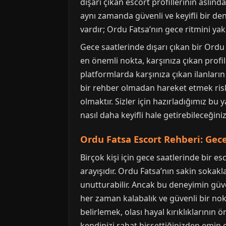
dışarı çıkan escort profillerinin aslın
aynı zamanda güvenli ve keyifli bir de
vardır; Ordu Fatsa’nın gece ritmini 
Gece saatlerinde dışarı çıkan bir Ord
en önemli nokta, karşınıza çıkan profil
platformlarda karşınıza çıkan ilanların
bir rehber olmadan hareket etmek riskl
olmaktır. Sizler için hazırladığımız b
nasıl daha keyifli hale getirebileceğiniz
Ordu Fatsa Escort Rehberi: Gec
Birçok kişi için gece saatlerinde bir e
arayışıdır. Ordu Fatsa’nın sakin sokak
unutturabilir. Ancak bu deneyimin güve
her zaman kalabalık ve güvenli bir nokta
belirlemek, olası hayal kırıklıklarının 
kendinizi rahat hissettiğinizden emin 