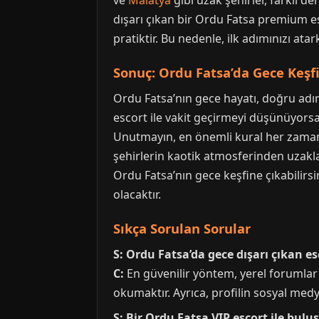
ve
Malatya
gibi uzak şehirler, farklı d
dışarı çıkan bir Ordu Fatsa premium esc
pratiktir. Bu nedenle, ilk adımınızı 
Sonuç: Ordu Fatsa’da Gece Keşfi
Ordu Fatsa’nın gece hayatı, doğru adım
escort ile vakit geçirmeyi düşünüyorsan
Unutmayın, en önemli kural her zaman sa
şehirlerin kaotik atmosferinden uzaklaş
Ordu Fatsa’nın gece keşfine çıkabilirsi
olacaktır.
Sıkça Sorulan Sorular
S: Ordu Fatsa’da gece dışarı çıkan e
C:
En güvenilir yöntem, yerel forumlar 
okumaktır. Ayrıca, profilin sosyal medy
S: Bir Ordu Fatsa VIP escort ile bul