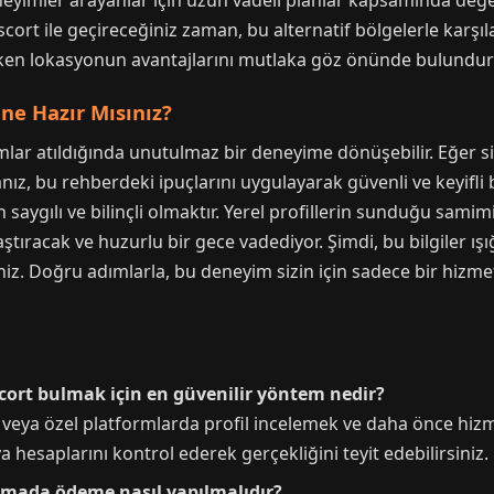
eneyimler arayanlar için uzun vadeli planlar kapsamında değer
ort ile geçireceğiniz zaman, bu alternatif bölgelerle karşılaş
atarken lokasyonun avantajlarını mutlaka göz önünde bulundu
ne Hazır Mısınız?
lar atıldığında unutulmaz bir deneyime dönüşebilir. Eğer siz
ız, bu rehberdeki ipuçlarını uygulayarak güvenli ve keyifli b
ygılı ve bilinçli olmaktır. Yerel profillerin sunduğu samimi
tıracak ve huzurlu bir gece vadediyor. Şimdi, bu bilgiler ışığ
niz. Doğru adımlarla, bu deneyim sizin için sadece bir hizme
scort bulmak için en güvenilir yöntem nedir?
veya özel platformlarda profil incelemek ve daha önce hizme
a hesaplarını kontrol ederek gerçekliğini teyit edebilirsiniz.
uşmada ödeme nasıl yapılmalıdır?