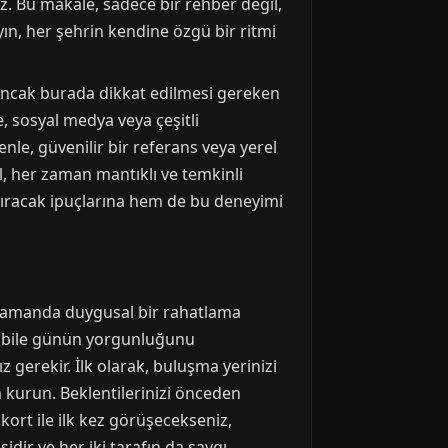
iz. Bu makale, sadece bir rehber değil,
yın, her şehrin kendine özgü bir ritmi
 Ancak burada dikkat edilmesi gereken
e, sosyal medya veya çeşitli
nle, güvenilir bir referans veya yerel
l, her zaman mantıklı ve temkinli
aştıracak ipuçlarına hem de bu deneyimi
ynı zamanda duygusal bir rahatlama
üş bile günün yorgunluğunu
gerekir. İlk olarak, buluşma yerinizi
im kurun. Beklentilerinizi önceden
skort ile ilk kez görüşecekseniz,
dir ve her iki tarafın da saygı