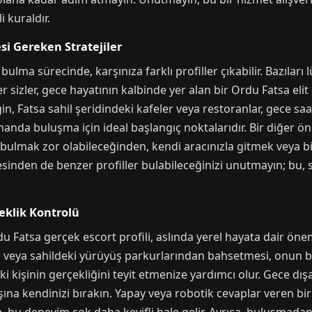
 kuraldır.
i Gereken Stratejiler
ulma sürecinde, karşınıza farklı profiller çıkabilir. Bazıları 
sizler, gece hayatının kalbinde yer alan bir Ordu Fatsa elit 
in, Fatsa sahil şeridindeki kafeler veya restoranlar, gece saat
anda buluşma için ideal başlangıç noktalarıdır. Bir diğer öne
 bulmak zor olabileceğinden, kendi aracınızla gitmek veya b
sinden de benzer profiller bulabileceğinizi unutmayın; bu, se
çeklik Kontrolü
Fatsa gerçek escort profili, aslında yerel hayata dair öneml
n veya sahildeki yürüyüş parkurlarından bahsetmesi, onun 
aki kişinin gerçekliğini teyit etmenize yardımcı olur. Gece dı
ışına kendinizi bırakın. Yapay veya robotik cevaplar veren bi