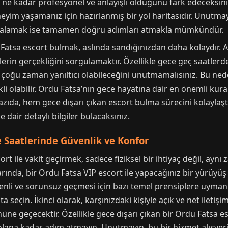
da ne kadar profesyonel ve anlayışlı olduğunu fark edeceksin
neyim yaşamanız için hazırlanmış bir yol haritasıdır. Unutma
yakalamak ise tamamen doğru adımları atmakla mümkündür.
u Fatsa escort bulmak, aslında sandığınızdan daha kolaydır.
lerin gerçekliğini sorgulamaktır. Özellikle gece geç saatlerd
 çoğu zaman yanıltıcı olabileceğini unutmamalısınız. Bu nede
i olabilir. Ordu Fatsa’nın gece hayatına dair en önemli kura
u yazıda, hem gece dışarı çıkan escort bulma sürecini kolayl
e dair detaylı bilgiler bulacaksınız.
e Saatlerinde Güvenlik ve Konfor
scort ile vakit geçirmek, sadece fiziksel bir ihtiyaç değil, a
larında, bir Ordu Fatsa VIP escort ile yapacağınız bir yürüy
nli ve sorunsuz geçmesi için bazı temel prensiplere uymanız 
 seçin. İkinci olarak, karşınızdaki kişiyle açık ve net iletiş
önüne geçecektir. Özellikle gece dışarı çıkan bir Ordu Fatsa e
olana kadar adım atmayın. Unutmayın, bu bir hizmet alışverişi