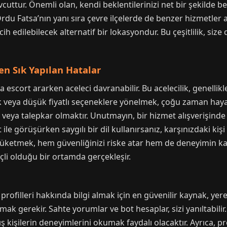
cuttur. Önemli olan, kendi beklentilerinizi net bir şekilde be
, Ordu Fatsa’nın yanı sıra çevre ilçelerde de benzer hizmet
ih edilebilecek alternatif bir lokasyondur. Bu çeşitlilik, siz
en Sık Yapılan Hatalar
a escort ararken aceleci davranabilir. Bu acelecilik, genellik
veya düşük fiyatlı seçeneklere yönelmek, çoğu zaman hayal k
a veya talepkar olmaktır. Unutmayın, bir hizmet alışverişind
le görüşürken saygılı bir dil kullanırsanız, karşınızdaki kişi 
üketmek, hem güvenliğinizi riske atar hem de deneyimin kalite
nçli olduğu bir ortamda gerçekleşir.
profilleri hakkında bilgi almak için en güvenilir kaynak, yer
mak gerekir. Sahte yorumlar ve bot hesaplar, sizi yanıltabili
 kişilerin deneyimlerini okumak faydalı olacaktır. Ayrıca, pr