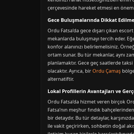
çerçevesinde hareket etmesi en önemli
Gece Buluşmalarında Dikkat Edilmes
Ordu Fatsa’da gece dışarı çıkan escort b
mekanlarda buluşmayı tercih eder. Eğer 
konfor alanınızı belirlemelisiniz. Örneğ
ortam sunar. Bu tür mekanlar, aynı zam
planlamaktır. Gece geç saatlerde taksi
olacaktır. Ayrıca, bir
Ordu Çamaş
bölge
alternatiftir.
Lokal Profillerin Avantajları ve Ger
Ordu Fatsa’da hizmet veren birçok Ordu 
Fatsa’nın meşhur fındık bahçelerinde
bir detaydır. Bu tür detaylar, karşınızd
ile vakit geçirirken, sohbetin doğal ak