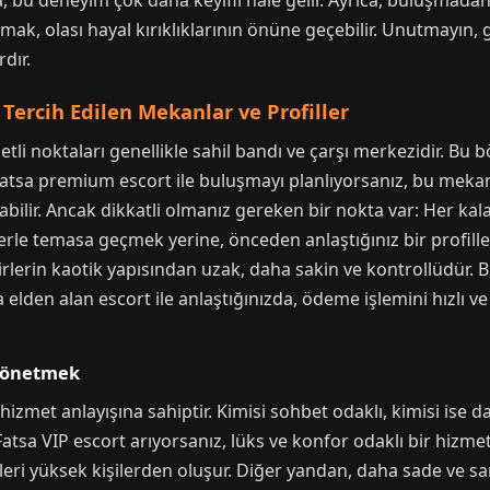
ızda, bu deneyim çok daha keyifli hale gelir. Ayrıca, buluşm
mak, olası hayal kırıklıklarının önüne geçebilir. Unutmayın, 
dır.
Tercih Edilen Mekanlar ve Profiller
li noktaları genellikle sahil bandı ve çarşı merkezidir. Bu bö
Fatsa premium escort ile buluşmayı planlıyorsanız, bu mek
labilir. Ancak dikkatli olmanız gereken bir nokta var: Her kal
lerle temasa geçmek yerine, önceden anlaştığınız bir profil
rlerin kaotik yapısından uzak, daha sakin ve kontrollüdür. B
 elden alan escort ile anlaştığınızda, ödeme işlemini hızlı 
i Yönetmek
r hizmet anlayışına sahiptir. Kimisi sohbet odaklı, kimisi is
Fatsa VIP escort arıyorsanız, lüks ve konfor odaklı bir hizmet
ecerileri yüksek kişilerden oluşur. Diğer yandan, daha sade ve