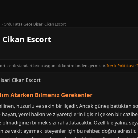
a
›
Ordu Fatsa Gece Disari Cikan Escort
 Cikan Escort
cort icerik standartlarina uygunluk kontrolunden gecmistir.
Icerik Politikasi
·
I
dım Atarken Bilmeniz Gerekenler
bilinen, huzurlu ve sakin bir ilçedir. Ancak güneş battıktan 
hayatı, yerel halkın ve ziyaretçilerin ilgisini çeken bir cazib
olmadığınızı bilmek sizi rahatlatacaktır. Özellikle yalnız s
nize vakit ayırmak isteyenler için bu rehber, doğru adrestir.