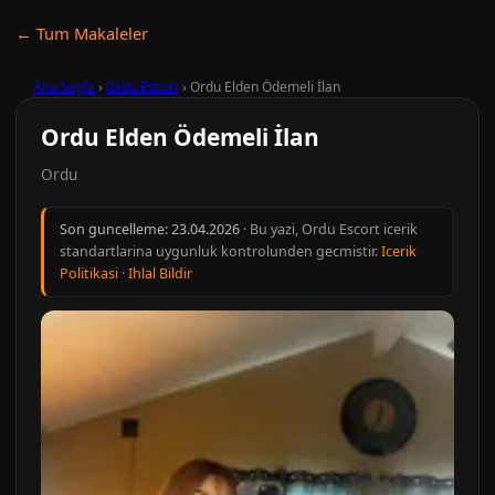
← Tum Makaleler
Ana Sayfa
›
Ordu Escort
›
Ordu Elden Ödemeli İlan
Ordu Elden Ödemeli İlan
Ordu
Son guncelleme:
23.04.2026
· Bu yazi, Ordu Escort icerik
standartlarina uygunluk kontrolunden gecmistir.
Icerik
Politikasi
·
Ihlal Bildir