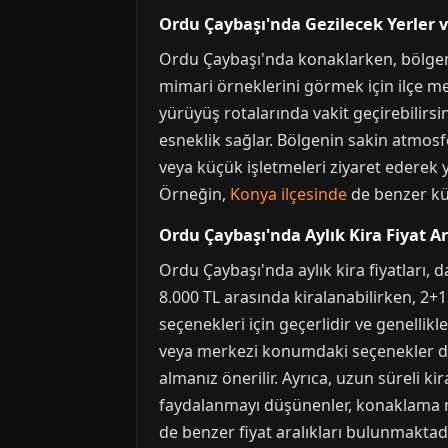
Ordu Çaybaşı'nda Gezilecek Yerler v
Ordu Çaybaşı'nda konaklarken, bölgenin 
mimari örneklerini görmek için ilçe me
yürüyüş rotalarında vakit geçirebilirsi
esneklik sağlar. Bölgenin sakin atmosf
veya küçük işletmeleri ziyaret ederek y
Örneğin,
Konya ilçesinde
de benzer kül
Ordu Çaybaşı'nda Aylık Kira Fiyat Ar
Ordu Çaybaşı'nda aylık kira fiyatları, 
8.000 TL arasında kiralanabilirken, 2+1 
seçenekleri için geçerlidir ve genellikle
veya merkezi konumdaki seçenekler daha
almanız önerilir. Ayrıca, uzun süreli 
faydalanmayı düşünenler, konaklama ma
de benzer fiyat aralıkları bulunmaktadı