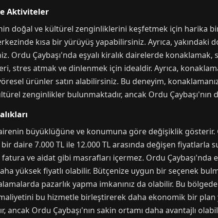
e Aktiviteler
doğal ve kültürel zenginliklerini keşfetmek için harika bir 
rkezinde kısa bir yürüyüş yapabilirsiniz. Ayrıca, yakındaki d
niz. Ordu Çaybaşı'nda eşyalı kiralık dairelerde konaklamak, s
eri, stres atmak ve dinlenmek için idealdir. Ayrıca, konaklam
öresel ürünler satın alabilirsiniz. Bu deneyim, konaklamanız
türel zenginlikler bulunmaktadır, ancak Ordu Çaybaşı'nın do
alıkları
dairenin büyüklüğüne ve konumuna göre değişiklik gösterir. G
bir daire 7.000 TL ile 12.000 TL arasında değişen fiyatlarla sun
 fatura ve aidat gibi masrafları içermez. Ordu Çaybaşı'nda eşya
 yüksek fiyatlı olabilir. Bütçenize uygun bir seçenek bulmak
kiralamalarda pazarlık yapma imkanınız da olabilir. Bu bölge
liyetini bu hizmetle birleştirerek daha ekonomik bir plan 
r, ancak Ordu Çaybaşı'nın sakin ortamı daha avantajlı olabili