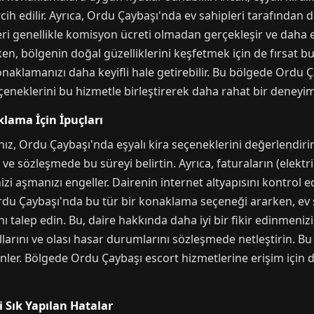
rcih edilir. Ayrıca, Ordu Çaybaşı'nda ev sahipleri tarafından
ri genellikle komisyon ücreti olmadan gerçekleşir ve daha e
n, bölgenin doğal güzelliklerini keşfetmek için de fırsat bu
konaklamanızı daha keyifli hale getirebilir. Bu bölgede Ordu
neklerini bu hizmetle birleştirerek daha rahat bir deneyim 
lama İçin İpuçları
z, Ordu Çaybaşı'nda eşyalı kira seçeneklerini değerlendirirk
 ve sözleşmede bu süreyi belirtin. Ayrıca, faturaların (elektr
izi aşmanızı engeller. Dairenin internet altyapısını kontrol
. Ordu Çaybaşı'nda bu tür bir konaklama seçeneği ararken, e
nı talep edin. Bu, daire hakkında daha iyi bir fikir edinmeniz
oşullarını ve olası hasar durumlarını sözleşmede netleştirin. 
ler. Bölgede Ordu Çaybaşı escort hizmetlerine erişim için d
li Sık Yapılan Hatalar