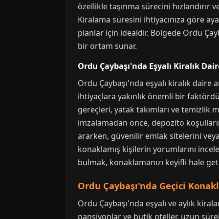
özellikle taşınma sürecini hızlandırır ve
Kiralama süresini ihtiyacınıza göre ayar
planlar için idealdir. Bölgede Ordu Çay
bir ortam sunar.
Ordu Çaybaşı'nda Eşyalı Kiralık Dai
Ordu Çaybaşı'nda eşyalı kiralık daire
ihtiyaçlara yakınlık önemli bir faktördü
gereçleri, yatak takımları ve temizlik
imzalamadan önce, depozito koşullarını
ararken, güvenilir emlak sitelerini veya
konaklamış kişilerin yorumlarını incel
bulmak, konaklamanızı keyifli hale geti
Ordu Çaybaşı'nda Geçici Konakl
Ordu Çaybaşı'nda eşyalı ve aylık kiral
pansiyonlar ve butik oteller, uzun sürel