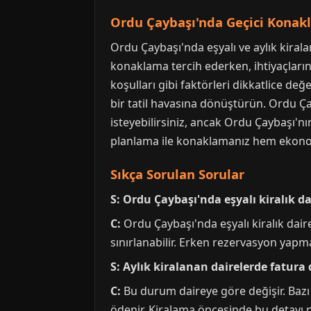
Ordu Çaybaşı'nda Geçici Konakl
Ordu Çaybaşı'nda eşyalı ve aylık kiral
konaklama tercih ederken, ihtiyaçlarını
koşulları gibi faktörleri dikkatlice de
bir tatil havasına dönüştürün. Ordu Ç
isteyebilirsiniz, ancak Ordu Çaybaşı'n
planlama ile konaklamanız hem ekonomi
Sıkça Sorulan Sorular
S: Ordu Çaybaşı'nda eşyalı kiralık 
C:
Ordu Çaybaşı'nda eşyalı kiralık dair
sınırlanabilir. Erken rezervasyon yapmak
S: Aylık kiralanan dairelerde fatura 
C:
Bu durum daireye göre değişir. Bazı d
ödenir. Kiralama öncesinde bu detayı n