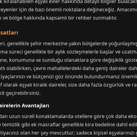
 kiralanabilen eşyalı evler hakkında detaylı bilgiler bulaca
eyenler için de bazı önemli noktalara değineceğiz. Amacım
 ve bölge hakkında kapsamlı bir rehber sunmaktır.
satları
ri, genellikle şehir merkezine yakın bölgelerde yoğunlaşmışt
alama süreci genellikle bir aylık sözleşmelerle başlar ve uza
lüğüne, konumuna ve sunduğu olanaklara göre değişiklik göst
lı olabilirken, çevre mahallelerdeki daha geniş daireler daha
tiyaçlarınızı ve bütçenizi göz önünde bulundurmanız önemlid
f olarak eşyalı kiralık daireler, size daha fazla özgürlük ve 
it geçirebilirsiniz.
irelerin Avantajları
r aydan uzun süreli konaklamalarda otellere göre çok daha ek
 temizlik gibi ek masraflar genellikle kira bedeline dahil edi
 ihtiyacınız olan her şey mevcuttur; sadece kişisel eşyalarınız