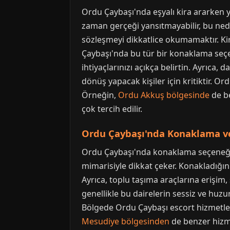
Ordu Çaybaşı'nda eşyalı kira ararken y
zaman gerçeği yansıtmayabilir, bu nede
sözleşmeyi dikkatlice okumamaktır. Kira
Çaybaşı'nda bu tür bir konaklama seçen
ihtiyaçlarınızı açıkça belirtin. Ayrıc
dönüş yapacak kişiler için kritiktir. O
Örneğin,
Ordu Akkuş bölgesinde
de b
çok tercih edilir.
Ordu Çaybaşı'nda Konaklama ve
Ordu Çaybaşı'nda konaklama seçeneğiniz
mimarisiyle dikkat çeker. Konakladığınız
Ayrıca, toplu taşıma araçlarına erişim, ş
genellikle bu dairelerin sessiz ve huzu
Bölgede Ordu Çaybaşı escort hizmetleri
Mesudiye bölgesinden
de benzer hizme