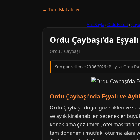
← Tum Makaleler
Ana Sayfa
›
Ordu Escort
›
Çayb
Ordu Çaybaşı'da Eşyalı
Ordu / Çaybaşı
Son guncelleme:
29.06.2026
· Bu yazi, Ordu Es
Ordu Çaybaşı'nda Eşyalı ve Ayl
Ordu Çaybaşı, doğal güzellikleri ve sak
ve aylık kiralanabilen seçenekler büyük b
konaklama çözümleri, otel masraflarına
tam donanımlı mutfak, oturma alanı ve 