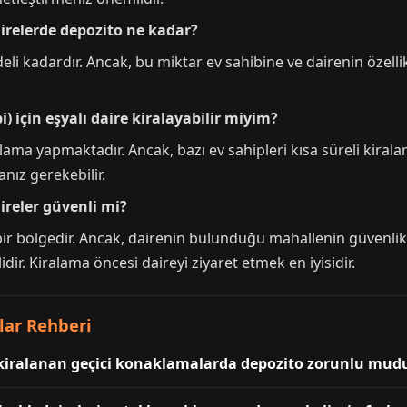
airelerde depozito ne kadar?
deli kadardır. Ancak, bu miktar ev sahibine ve dairenin özell
i) için eşyalı daire kiralayabilir miyim?
alama yapmaktadır. Ancak, bazı ev sahipleri kısa süreli kiral
nız gerekebilir.
ireler güvenli mi?
ir bölgedir. Ancak, dairenin bulunduğu mahallenin güvenli
r. Kiralama öncesi daireyi ziyaret etmek en iyisidir.
lar Rehberi
k kiralanan geçici konaklamalarda depozito zorunlu mud