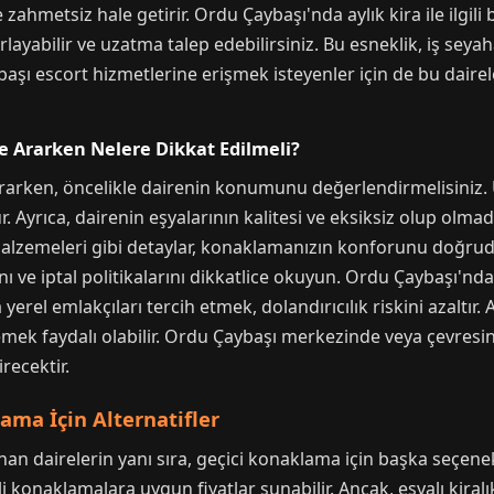
 zahmetsiz hale getirir. Ordu Çaybaşı'nda aylık kira ile ilgili b
layabilir ve uzatma talep edebilirsiniz. Bu esneklik, iş seyaha
başı escort hizmetlerine erişmek isteyenler için de bu dairel
re Ararken Nelere Dikkat Edilmeli?
 ararken, öncelikle dairenin konumunu değerlendirmelisiniz.
r. Ayrıca, dairenin eşyalarının kalitesi ve eksiksiz olup olma
 malzemeleri gibi detaylar, konaklamanızın konforunu doğrud
 ve iptal politikalarını dikkatlice okuyun. Ordu Çaybaşı'nd
 yerel emlakçıları tercih etmek, dolandırıcılık riskini azaltır
emek faydalı olabilir. Ordu Çaybaşı merkezinde veya çevresin
recektir.
ama İçin Alternatifler
anan dairelerin yanı sıra, geçici konaklama için başka seçen
i konaklamalara uygun fiyatlar sunabilir. Ancak, eşyalı kiralı