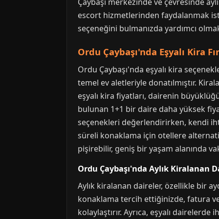
Çaybaşı merkezinde ve çevresinde aylık
escort hizmetlerinden faydalanmak ist
seçeneğini bulmanızda yardımcı olmak
Ordu Çaybaşı'nda Eşyalı Kira Fır
Ordu Çaybaşı'nda eşyalı kira seçenekle
temel ev aletleriyle donatılmıştır. Kir
eşyalı kira fiyatları, dairenin büyük
bulunan 1+1 bir daire daha yüksek fiyat
seçenekleri değerlendirirken, kendi ih
süreli konaklama için otellere alternati
pişirebilir, geniş bir yaşam alanında vak
Ordu Çaybaşı'nda Aylık Kiralanan Da
Aylık kiralanan daireler, özellikle bi
konaklama tercih ettiğinizde, fatura ve
kolaylaştırır. Ayrıca, eşyalı dairelerde