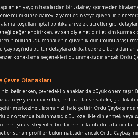
apılan en yaygın hatalardan biri, daireyi görmeden kiralama
nle mümkünse daireyi ziyaret edin veya güvenilir bir referan
lama koşulları, iptal politikaları ve ek ücretler gibi detayla
eği değerlendirirken, ev sahibiyle net bir iletişim kurmak da
a, dairenin bulunduğu mahallenin güvenlik durumunu araştırma
rdu Çaybaşı'nda bu tür detaylara dikkat ederek, konaklamanızı
enzer konaklama seçenekleri bulunmaktadır, ancak Ordu Ç
 Çevre Olanakları
i belirlerken, çevredeki olanaklar da büyük önem taşır. Böl
 daireye yakın marketler, restoranlar ve kafeler, günlük ihtiy
ehir merkezine ulaşımı hızlı hale getirir. Ordu Çaybaşı'nda eşya
rlu bir ortamda bulunmasıdır. Bu, özellikle dinlenmek veya çal
ne erişmek isteyenler, bu dairelerin konforlu ortamında rah
tler sunan profiller bulunmaktadır, ancak Ordu Çaybaşı'nı