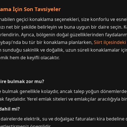
ama İçin Son Tavsiyeler
anabilen geçici konaklama seçenekleri, size konforlu ve esnek
zı net bir şekilde belirleyin ve buna uygun bir daire seçin. 
ğerlendirin. Ayrıca, bölgenin doğal güzelliklerinden faydalan
aybaşı'nda bu tür bir konaklama planlarken,
Siirt ilçesindeki
ın sunduğu sakinlik ve doğallık, uzun süreli konaklamalar içi
k hem de keyifli olacaktır.
daire bulmak zor mu?
e bulmak genellikle kolaydır, ancak talep yoğun dönemlerde (
 faydalıdır. Yerel emlak siteleri ve emlakçılar aracılığıyla bi
dahil mi?
airelerde elektrik, su ve doğalgaz faturaları kira bedeline d
etleştirmeniz önemlidir.