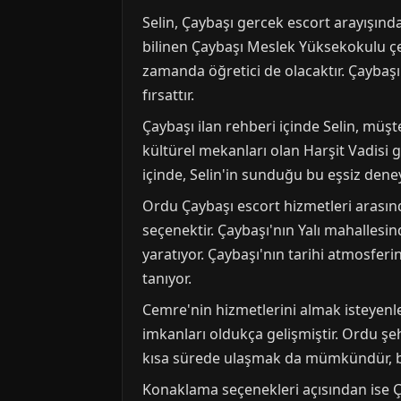
Selin, Çaybaşı gercek escort arayışında
bilinen Çaybaşı Meslek Yüksekokulu çev
zamanda öğretici de olacaktır. Çaybaşı'
fırsattır.
Çaybaşı ilan rehberi içinde Selin, müşt
kültürel mekanları olan Harşit Vadisi g
içinde, Selin'in sunduğu bu eşsiz dene
Ordu Çaybaşı escort hizmetleri arası
seçenektir. Çaybaşı'nın Yalı mahallesi
yaratıyor. Çaybaşı'nın tarihi atmosfe
tanıyor.
Cemre'nin hizmetlerini almak isteyenl
imkanları oldukça gelişmiştir. Ordu şe
kısa sürede ulaşmak da mümkündür, bu
Konaklama seçenekleri açısından ise Çay