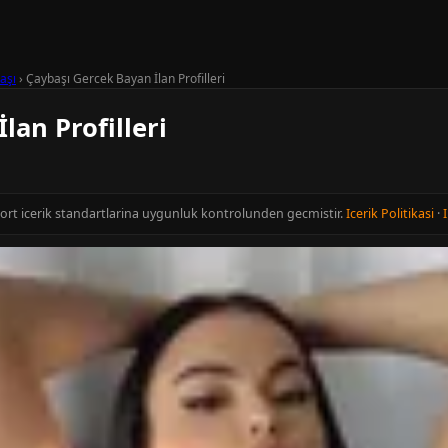
aşı
›
Çaybaşı Gercek Bayan İlan Profilleri
lan Profilleri
cort icerik standartlarina uygunluk kontrolunden gecmistir.
Icerik Politikasi
·
I