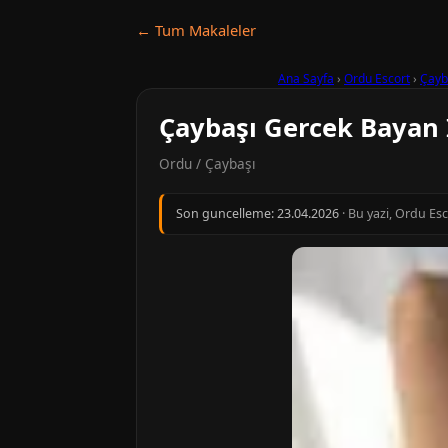
← Tum Makaleler
Ana Sayfa
›
Ordu Escort
›
Çayb
Çaybaşı Gercek Bayan İ
Ordu / Çaybaşı
Son guncelleme:
23.04.2026
· Bu yazi, Ordu Es