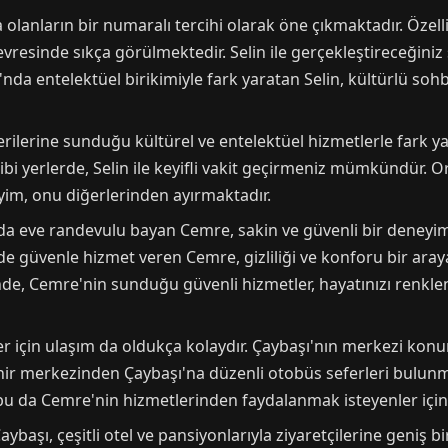
 olanların bir numaralı tercihi olarak öne çıkmaktadır. Özell
resinde sıkça görülmektedir. Selin ile gerçekleştireceğiniz s
nda entelektüel birikimiyle fark yaratan Selin, kültürlü sohb
erilerine sunduğu kültürel ve entelektüel hizmetlerle fark ya
ibi yerlerde, Selin ile keyifli vakit geçirmeniz mümkündür. O
yim, onu diğerlerinden ayırmaktadır.
nda eve randevulu bayan Cemre, sakin ve güvenli bir deneyi
nde güvenle hizmet veren Cemre, gizliliği ve konforu bir ara
rinde, Cemre'nin sunduğu güvenli hizmetler, hayatınızı renk
er için ulaşım da oldukça kolaydır. Çaybaşı'nın merkezi kon
hir merkezinden Çaybaşı'na düzenli otobüs seferleri bulunma
 da Cemre'nin hizmetlerinden faydalanmak isteyenler için e
başı, çeşitli otel ve pansiyonlarıyla ziyaretçilerine geniş b