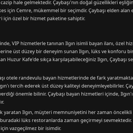
cazip hale gelmektedir. Çaybaşı'nın doğal güzellikleri eşliğ
es için Cemre, mükemmel bir seçimdir. Çaybaşı elden alan 
çin özel bir hizmet paketine sahiptir.
de, VIP hizmetlerle tanınan Ilgın isimli bayan ilanı, özel hiz
ine üst düzey bir deneyim sunan Ilgın, lüks ve konforu bir 
n Huzur Kafe'de sıkça karşılaşabileceğiniz Ilgın, Çaybaşı se
aşı otele randevulu bayan hizmetlerinde de fark yaratmaktadı
ın'ı tercih ederek üst düzey kaliteyi deneyimleyebilirler. Ç
diği önemle bilinir. Çaybaşı bayan hizmetleri içinde, Ilgın'
r.
k yaratan Ilgın, müşteri memnuniyetini her zaman öncelikli
, buradaki lüks restoranlarda zaman geçirmeyi sevmektedir. 
için vazgeçilmez bir isimdir.