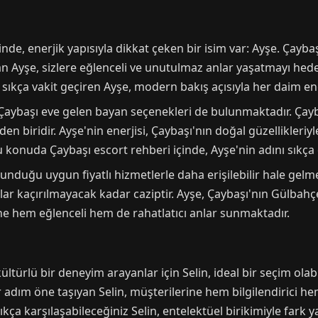
de, enerjik yapısıyla dikkat çeken bir isim var: Ayşe. Çayba
çıkan Ayşe, sizlere eğlenceli ve unutulmaz anlar yaşatmayı he
ıkça vakit geçiren Ayşe, modern bakış açısıyla her daim ene
aybaşı eve gelen bayan seçenekleri de bulunmaktadır. Çayba
n biridir. Ayşe'nin enerjisi, Çaybaşı'nın doğal güzellikleriyle
u konuda Çaybaşı escort rehberi içinde, Ayşe'nin adını sı
 sunduğu uygun fiyatlı hizmetlerle daha erişilebilir hale gel
lar kaçırılmayacak kadar caziptir. Ayşe, Çaybaşı'nın Gülbahç
ne hem eğlenceli hem de rahatlatıcı anlar sunmaktadır.
türlü bir deneyim arayanlar için Selin, ideal bir seçim olabil
r adım öne taşıyan Selin, müşterilerine hem bilgilendirici hem
kça karşılaşabileceğiniz Selin, entelektüel birikimiyle fark 