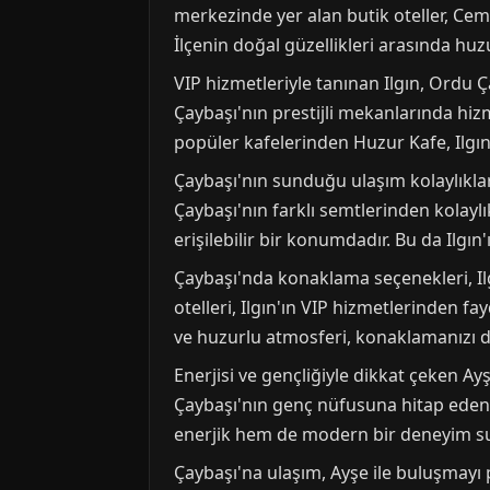
merkezinde yer alan butik oteller, Cem
İlçenin doğal güzellikleri arasında huz
VIP hizmetleriyle tanınan Ilgın, Ordu Ça
Çaybaşı'nın prestijli mekanlarında hiz
popüler kafelerinden Huzur Kafe, Ilgın 
Çaybaşı'nın sunduğu ulaşım kolaylıkları
Çaybaşı'nın farklı semtlerinden kolayl
erişilebilir bir konumdadır. Bu da Ilgı
Çaybaşı'nda konaklama seçenekleri, Ilgı
otelleri, Ilgın'ın VIP hizmetlerinden f
ve huzurlu atmosferi, konaklamanızı dah
Enerjisi ve gençliğiyle dikkat çeken A
Çaybaşı'nın genç nüfusuna hitap eden 
enerjik hem de modern bir deneyim s
Çaybaşı'na ulaşım, Ayşe ile buluşmayı