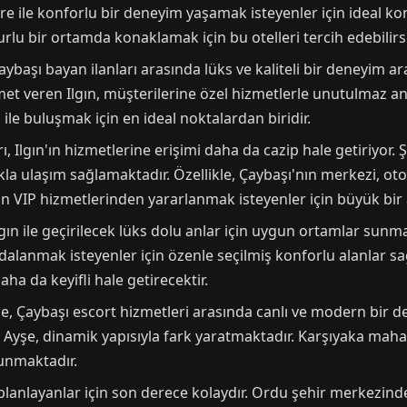
re ile konforlu bir deneyim yaşamak isteyenler için ideal ko
urlu bir ortamda konaklamak için bu otelleri tercih edebilirsi
ybaşı bayan ilanları arasında lüks ve kaliteli bir deneyim ara
met veren Ilgın, müşterilerine özel hizmetlerle unutulmaz an
ile buluşmak için en ideal noktalardan biridir.
, Ilgın'ın hizmetlerine erişimi daha da cazip hale getiriyor. 
ıkla ulaşım sağlamaktadır. Özellikle, Çaybaşı'nın merkezi, o
n'ın VIP hizmetlerinden yararlanmak isteyenler için büyük bir 
n ile geçirilecek lüks dolu anlar için uygun ortamlar sunmak
aydalanmak isteyenler için özenle seçilmiş konforlu alanlar sa
a da keyifli hale getirecektir.
yşe, Çaybaşı escort hizmetleri arasında canlı ve modern bir
Ayşe, dinamik yapısıyla fark yaratmaktadır. Karşıyaka mahal
unmaktadır.
 planlayanlar için son derece kolaydır. Ordu şehir merkezi