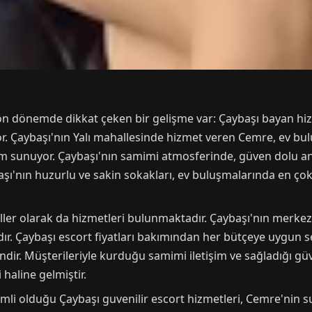
n dönemde dikkat çeken bir gelişme var: Çaybaşı bayan hizm
r. Çaybaşı'nın Yalı mahallesinde hizmet veren Cemre, ev bulu
yim sunuyor. Çaybaşı'nın samimi atmosferinde, güven dolu an
ybaşı'nın huzurlu ve sakin sokakları, ev buluşmalarında en çok
ler olarak da hizmetleri bulunmaktadır. Çaybaşı'nın merkezi
dır. Çaybaşı escort fiyatları bakımından her bütçeye uygun
ndir. Müşterileriyle kurduğu samimi iletişim ve sağladığı gü
haline gelmiştir.
emli olduğu Çaybaşı guvenilir escort hizmetleri, Cemre'nin 