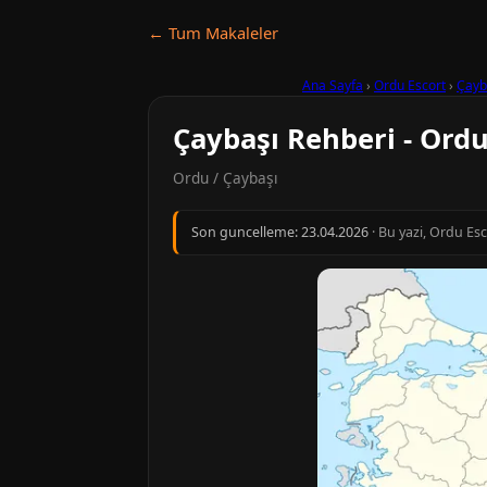
← Tum Makaleler
Ana Sayfa
›
Ordu Escort
›
Çayb
Çaybaşı Rehberi - Ord
Ordu / Çaybaşı
Son guncelleme:
23.04.2026
· Bu yazi, Ordu Es