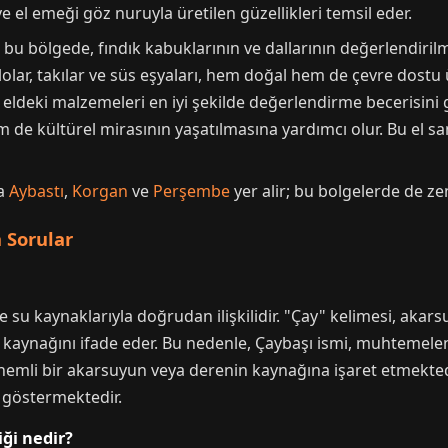
ve el emeği göz nuruyla üretilen güzellikleri temsil eder.
 bu bölgede, fındık kabuklarının ve dallarının değerlendirilme
lolar, takılar ve süs eşyaları, hem doğal hem de çevre dostu 
ve eldeki malzemeleri en iyi şekilde değerlendirme becerisini 
de kültürel mirasının yaşatılmasına yardımcı olur. Bu el san
da
Aybastı
,
Korgan
ve
Perşembe
yer alir; bu bolgelerde de ze
 Sorular
 ve su kaynaklarıyla doğrudan ilişkilidir. "Çay" kelimesi, aka
 kaynağını ifade eder. Bu nedenle, Çaybaşı ismi, muhtemelen i
nemli bir akarsuyun veya derenin kaynağına işaret etmekted
ı göstermektedir.
ği nedir?