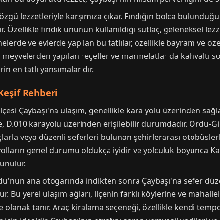
 özgü lezzetleriyle karşımıza çıkar. Fındığın bolca bulunduğu
r. Özellikle fındık ununun kullanıldığı sütlaç, geleneksel le
elerde ve evlerde yapılan bu tatlılar, özellikle bayram ve öze
 meyvelerden yapılan reçeller ve marmelatlar da kahvaltı sofr
n en tatlı yansımalarıdır.
Keşif Rehberi
i ilçesi Çaybaşı'na ulaşım, genellikle kara yolu üzerinden sağ
çe, D.010 karayolu üzerinden erişilebilir durumdadır. Ordu-G
çlarla veya düzenli seferleri bulunan şehirlerarası otobüsler
n yolların genel durumu oldukça iyidir ve yolculuk boyunca K
sunulur.
Ordu'nun ana otogarında indikten sonra Çaybaşı'na sefer düz
. Bu yerel ulaşım ağları, ilçenin farklı köylerine ve mahalle
e olanak tanır. Araç kiralama seçeneği, özellikle kendi tem