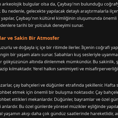
lı arkeolojik bulgular olsa da, Çaybaşı'nın bulunduğu coğraf
 nedenle, gelecekte yapılacak detaylı araştırmalarla ilçenin
apılar, Çaybaşı'nın kültürel kimliğinin oluşumunda önemli bi
edenlere tarihi bir yolculuk deneyimi sunar.
lar ve Sakin Bir Atmosfer
urlu ve doğayla iç içe bir ritimde ilerler. İlçenin coğrafi yap
ngin bir yaşam alanı sunar. Sabahları kuş sesleriyle uyanma
 bir gökyüzünün altında dinlenmek mümkündür. Bu sakinlik, 
zip kılmaktadır. Yerel halkın samimiyeti ve misafirperverliği,
pazarlar, çay bahçeleri ve düğünler etrafında şekillenir. Haft
hbet etmek için önemli bir buluşma noktasıdır. Çay bahçeler
ohbet ettikleri mekanlardır. Düğünler, bayramlar ve özel gün
i anlardır. Bu özel günlerde yöresel müzikler eşliğinde yapıl
yal yaşamın akışı daha çok gündüz saatlerinde hareketlidir, 