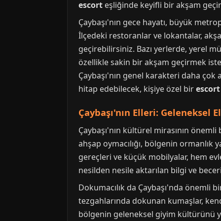
escort
eşliğinde keyifli bir akşam geçi
Çaybaşı'nın gece hayatı, büyük metrop
İlçedeki restoranlar ve lokantalar, akşa
geçirebilirsiniz. Bazı yerlerde, yerel 
özellikle sakin bir akşam geçirmek iste
Çaybaşı'nın genel karakteri daha çok ail
hitap edebilecek, kişiye özel bir
escort
Çaybaşı'nın Elleri: Geleneksel E
Çaybaşı'nın kültürel mirasının önemli b
ahşap oymacılığı, bölgenin ormanlık yap
gereçleri ve küçük mobilyalar, hem evl
nesilden nesile aktarılan bilgi ve bece
Dokumacılık da Çaybaşı'nda önemli bir el
tezgahlarında dokunan kumaşlar, kendin
bölgenin geleneksel giyim kültürünü ya