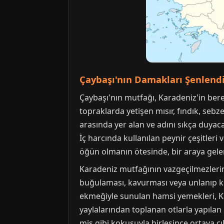
Çaybaşı'nın Damakları Şenlendi
Çaybaşı'nın mutfağı, Karadeniz'in ber
topraklarda yetişen mısır, fındık, sebze
arasında yer alan ve adını sıkça duyac
İç harcında kullanılan peynir çeşitleri v
öğün olmanın ötesinde, bir araya gelen
Karadeniz mutfağının vazgeçilmezlerin
buğulaması, kavurması veya unlanıp kıza
ekmeğiyle sunulan hamsi yemekleri, Kar
yaylalarından toplanan otlarla yapılan 
mis gibi kokusuyla birleşince ortaya ç