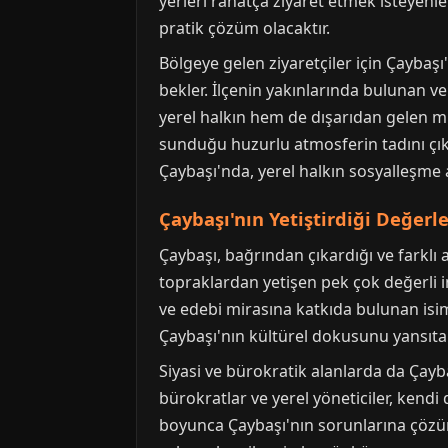
yerleri rahatça ziyaret etmek isteyenler
pratik çözüm olacaktır.
Bölgeye gelen ziyaretçiler için Çaybaşı
bekler. İlçenin yakınlarında bulunan ve
yerel halkın hem de dışarıdan gelen mis
sunduğu huzurlu atmosferin tadını çık
Çaybaşı'nda, yerel halkın sosyalleşme a
Çaybaşı'nın Yetiştirdiği Değerl
Çaybaşı, bağrından çıkardığı ve farklı
topraklardan yetişen pek çok değerli i
ve edebi mirasına katkıda bulunan isimle
Çaybaşı'nın kültürel dokusunu yansıtan
Siyasi ve bürokratik alanlarda da Çayb
bürokratlar ve yerel yöneticiler, kend
boyunca Çaybaşı'nın sorunlarına çözüm