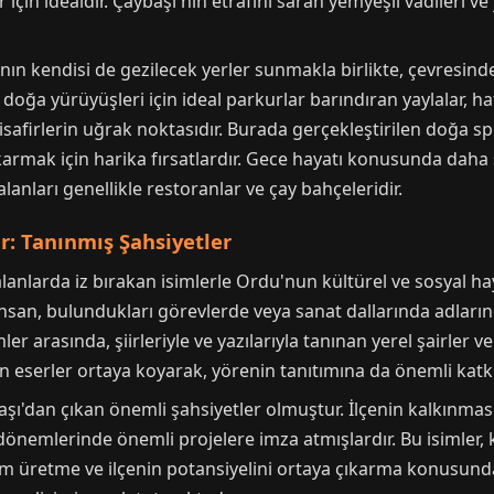
 için idealdir. Çaybaşı'nın etrafını saran yemyeşil vadileri ve
'nın kendisi de gezilecek yerler sunmakla birlikte, çevresind
 doğa yürüyüşleri için ideal parkurlar barındıran yaylalar, ha
afirlerin uğrak noktasıdır. Burada gerçekleştirilen doğa spo
armak için harika fırsatlardır. Gece hayatı konusunda daha 
lanları genellikle restoranlar ve çay bahçeleridir.
er: Tanınmış Şahsiyetler
 alanlarda iz bırakan isimlerle Ordu'nun kültürel ve sosyal 
nsan, bulundukları görevlerde veya sanat dallarında adlarınd
r arasında, şiirleriyle ve yazılarıyla tanınan yerel şairler ve
 eserler ortaya koyarak, yörenin tanıtımına da önemli katkı
aşı'dan çıkan önemli şahsiyetler olmuştur. İlçenin kalkınmas
i dönemlerinde önemli projelere imza atmışlardır. Bu isimle
 üretme ve ilçenin potansiyelini ortaya çıkarma konusunda 