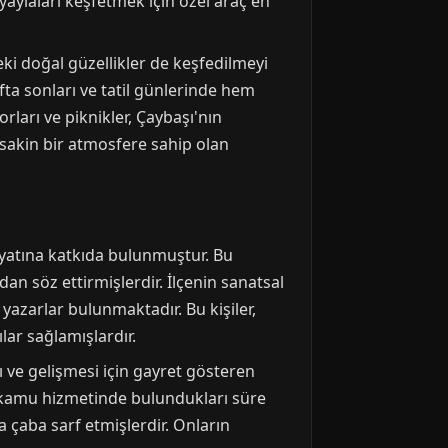
 yaylaları keşfetmek için özel araç en
eki doğal güzellikler de keşfedilmeyi
fta sonları ve tatil günlerinde hem
rları ve piknikler, Çaybaşı'nın
sakin bir atmosfere sahip olan
hayatına katkıda bulunmuştur. Bu
an söz ettirmişlerdir. İlçenin sanatsal
 yazarlar bulunmaktadır. Bu kişiler,
lar sağlamışlardır.
ı ve gelişmesi için gayret gösteren
r, kamu hizmetinde bulundukları süre
çaba sarf etmişlerdir. Onların