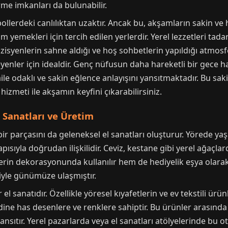
rme imkanları da bulunabilir.
ollerdeki canlılıktan uzaktır. Ancak bu, akşamların sakin v
m yemekleri için tercih edilen yerlerdir. Yerel lezzetleri tadar
müzisyenlerin sahne aldığı ve hoş sohbetlerin yapıldığı atmosf
yenler için idealdir. Genç nüfusun daha hareketli bir gece ha
e odaklı ve sakin eğlence anlayışını yansıtmaktadır. Bu sakinl
hizmeti ile akşamın keyfini çıkarabilirsiniz.
l Sanatları ve Üretim
ir parçasını da geleneksel el sanatları oluşturur. Yörede yaş
ısıyla doğrudan ilişkilidir. Ceviz, kestane gibi yerel ağaçl
erin dekorasyonunda kullanılır hem de hediyelik eşya olarak b
riyle günümüze ulaşmıştır.
 sanatıdır. Özellikle yöresel kıyafetlerin ve ev tekstili ürün
e has desenlere ve renklere sahiptir. Bu ürünler arasında yer
nsıtır. Yerel pazarlarda veya el sanatları atölyelerinde b