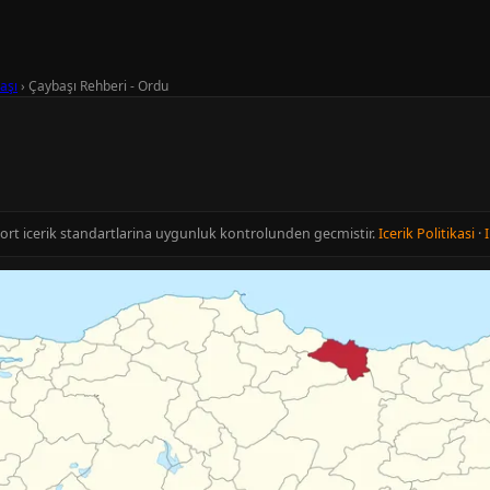
aşı
›
Çaybaşı Rehberi - Ordu
u
cort icerik standartlarina uygunluk kontrolunden gecmistir.
Icerik Politikasi
·
I