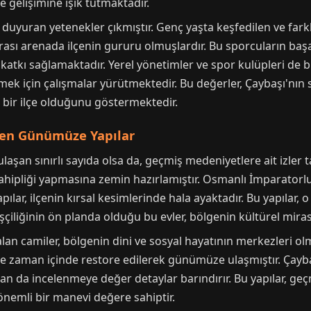
e gelişimine ışık tutmaktadır.
duyuran yetenekler çıkmıştır. Genç yaşta keşfedilen ve fark
sı arenada ilçenin gururu olmuşlardır. Bu sporcuların başarıl
katkı sağlamaktadır. Yerel yönetimler ve spor kulüpleri de 
mek için çalışmalar yürütmektedir. Bu değerler, Çaybaşı'nın s
bir ilçe olduğunu göstermektedir.
şten Günümüze Yapılar
aşan sınırlı sayıda olsa da, geçmiş medeniyetlere ait izler t
 sahipliği yapmasına zemin hazırlamıştır. Osmanlı İmparator
apılar, ilçenin kırsal kesimlerinde hala ayaktadır. Bu yapılar
şçiliğinin ön planda olduğu bu evler, bölgenin kültürel mirası
lan camiler, bölgenin dini ve sosyal hayatının merkezleri olm
 ve zaman içinde restore edilerek günümüze ulaşmıştır. Çayba
an da incelenmeye değer detaylar barındırır. Bu yapılar, g
 önemli bir manevi değere sahiptir.