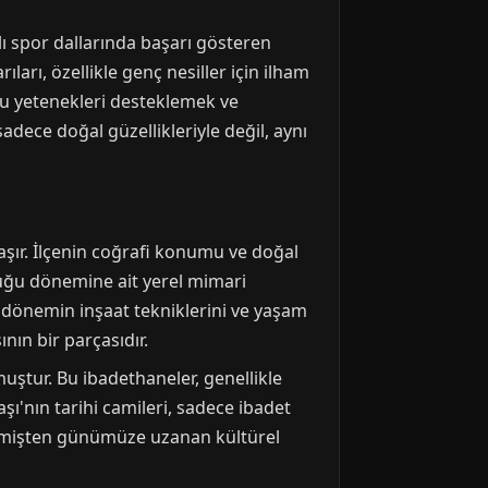
lı spor dallarında başarı gösteren
arı, özellikle genç nesiller için ilham
bu yetenekleri desteklemek ve
adece doğal güzellikleriyle değil, aynı
aşır. İlçenin coğrafi konumu ve doğal
luğu dönemine ait yerel mimari
, o dönemin inşaat tekniklerini ve yaşam
nın bir parçasıdır.
uştur. Bu ibadethaneler, genellikle
şı'nın tarihi camileri, sadece ibadet
eçmişten günümüze uzanan kültürel