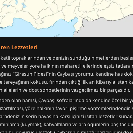
ren Lezzetleri
eketli topraklarından ve denizin sunduğu nimetlerden beslen
 ve meyveler, yöre halkının maharetli ellerinde eşsiz tatlara 
ağınız “Giresun Pidesi”nin Çaybaşı yorumu, kendine has dokus
e tereyağının kokusu, fırından çıktığı ilk an itibarıyla iştah ka
 ailelerin ve dost sohbetlerinin vazgeçilmez bir parçasıdır.
den olan hamsi, Çaybaşı sofralarında da kendine özel bir ye
rtılması, yöre halkının favori pişirme yöntemlerindendir. Yan
adeniz'in serin havasına karşı içinizi ısıtan lezzetler sunar
mıhlama (kuymak), kahvaltıların ve ara öğünlerin baş tacıdır
ıkan bu doyurucu lezzet, Çaybaşı'nın misafirperverliğini de s