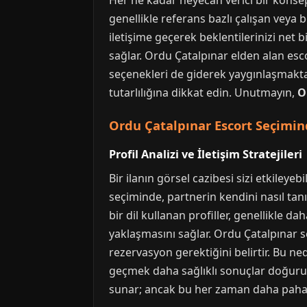
Her ne kadar heyecan verici bir konsep
genellikle referans bazlı çalışan veya 
iletişime geçerek beklentilerinizi net 
sağlar. Ordu Çatalpınar elden alan esco
seçenekleri de giderek yaygınlaşmaktadı
tutarlılığına dikkat edin. Unutmayın,
O
Ordu Çatalpınar Escort Seçimin
Profil Analizi ve İletişim Stratejileri
Bir ilanın görsel cazibesi sizi etkileye
seçiminde, partnerin kendini nasıl tanı
bir dil kullanan profiller, genellikle d
yaklaşmasını sağlar. Ordu Çatalpınar se
rezervasyon gerektiğini belirtir. Bu n
geçmek daha sağlıklı sonuçlar doğurur
sunar; ancak bu her zaman daha pahalı 