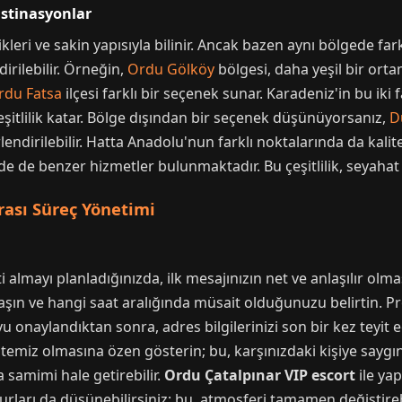
estinasyonlar
eri ve sakin yapısıyla bilinir. Ancak bazen aynı bölgede farkl
irilebilir. Örneğin,
Ordu Gölköy
bölgesi, daha yeşil bir orta
rdu Fatsa
ilçesi farklı bir seçenek sunar. Karadeniz'in bu iki 
şitlilik katar. Bölge dışından bir seçenek düşünüyorsanız,
D
endirilebilir. Hatta Anadolu'nun farklı noktalarında da kalit
de de benzer hizmetler bulunmaktadır. Bu çeşitlilik, seyahat e
ası Süreç Yönetimi
almayı planladığınızda, ilk mesajınızın net ve anlaşılır olma
ın ve hangi saat aralığında müsait olduğunuzu belirtin. Prof
u onaylandıktan sonra, adres bilgilerinizi son bir kez teyit 
 temiz olmasına özen gösterin; bu, karşınızdaki kişiye saygını
 samimi hale getirebilir.
Ordu Çatalpınar VIP escort
ile ya
rları da düşünebilirsiniz; bu, atmosferi tamamen değiştirebi