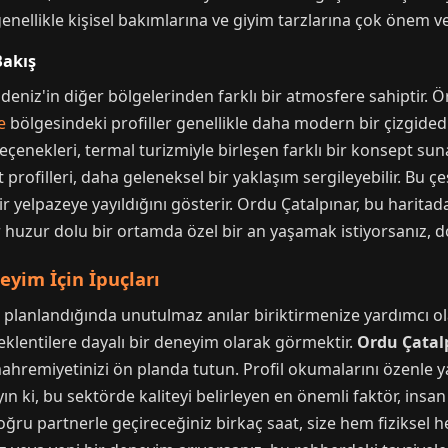
enellikle kişisel bakımlarına ve giyim tarzlarına çok önem ve
Bakış
eniz'in diğer bölgelerinden farklı bir atmosfere sahiptir. Ö
e
bölgesindeki profiller genellikle daha modern bir çizgidedi
eçenekleri, termal turizmiyle birleşen farklı bir konsept sun
profilleri, daha geleneksel bir yaklaşım sergileyebilir. Bu çeş
r yelpazeye yayıldığını gösterir. Ordu Çatalpınar, bu haritad
er huzur dolu bir ortamda özel bir an yaşamak istiyorsanız, 
neyim İçin İpuçları
planlandığında unutulmaz anılar biriktirmenize yardımcı olab
 beklentilere dayalı bir deneyim olarak görmektir.
Ordu Çatalp
hremiyetinizi ön planda tutun. Profil okumalarını özenle ya
 ki, bu sektörde kaliteyi belirleyen en önemli faktör, insan i
ğru partnerle geçireceğiniz birkaç saat, size hem fiziksel 