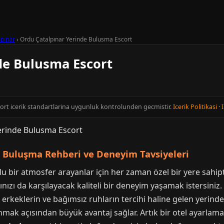
lpınar
›
Ordu Çatalpınar Yerinde Bulusma Escort
de Bulusma Escort
cort icerik standartlarina uygunluk kontrolunden gecmistir.
Icerik Politikasi
·
I
e Buluşma Rehberi ve Deneyim Tavsiyeleri
u bir atmosfer arayanlar için her zaman özel bir yere sahip
arınızı da karşılayacak kaliteli bir deneyim yaşamak istersini
 erkeklerin ve bağımsız ruhların tercihi haline gelen yeri
mak açısından büyük avantaj sağlar. Artık bir otel ayarlam