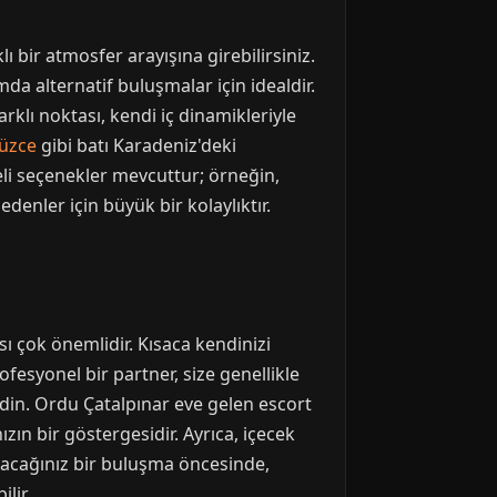
ı bir atmosfer arayışına girebilirsiniz.
mda alternatif buluşmalar için idealdir.
farklı noktası, kendi iç dinamikleriyle
üzce
gibi batı Karadeniz'deki
eli seçenekler mevcuttur; örneğin,
denler için büyük bir kolaylıktır.
sı çok önemlidir. Kısaca kendinizi
esyonel bir partner, size genellikle
edin. Ordu Çatalpınar eve gelen escort
zın bir göstergesidir. Ayrıca, içecek
pacağınız bir buluşma öncesinde,
lir.