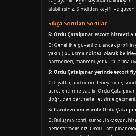
sağlayabilir. Eğer seyahat halindeysen
alabilirsiniz. Şimdiden keyifli ve güven
Sıkça Sorulan Sorular
S: Ordu Çatalpınar escort hizmeti a
C:
Genellikle güvenlidir, ancak profilin
yakını) buluşma noktası olarak belirley
partnerleri, mahremiyet kurallarına uyduk
S: Ordu Çatalpınar yerinde escort fi
C:
Fiyatlar, partnerin deneyimine, sund
ücretlendirme yapılır. Ordu Çatalpınar k
doğrudan partnerle iletişime geçmeniz 
S: Randevu öncesinde Ordu Çatalpına
C:
Buluşma saati, süresi, lokasyon, hi
netleştirmelisiniz. Ordu Çatalpınar elde