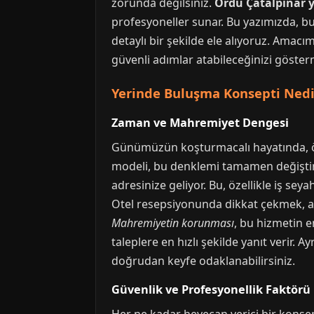
zorunda değilsiniz.
Ordu Çatalpınar y
profesyoneller sunar. Bu yazımızda, bu 
detaylı bir şekilde ele alıyoruz. Amacı
güvenli adımlar atabileceğinizi göste
Yerinde Buluşma Konsepti Nedir
Zaman ve Mahremiyet Dengesi
Günümüzün koşturmacalı hayatında, öze
modeli, bu denklemi tamamen değiştir
adresinize geliyor. Bu, özellikle iş se
Otel resepsiyonunda dikkat çekmek, ar
Mahremiyetin korunması
, bu hizmetin e
taleplere en hızlı şekilde yanıt verir.
doğrudan keyfe odaklanabilirsiniz.
Güvenlik ve Profesyonellik Faktörü