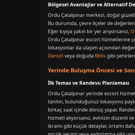
Bölgesel Avantajlar ve Alternatif D
Ordu Çatalpınar merkezi, doğal güzellikl
Bu durumda, çevre ilçeler de değerlend
Eğer kıyıya yakın bir yer arıyorsanız,
O
Ordu Çatalpınar escort hizmetlerine çe
lokasyonlar da ulaşım açısından değerl
Denizli
veya doğuda
Bitlis
gibi şehirler
Yerinde Buluşma Öncesi ve Sonr
İlk Temas ve Randevu Planlaması
Ordu Çatalpınar yerinde escort hizmeti 
tanıtın, bulunduğunuz lokasyonu paylaş
birkaç saat içinde dönüş yapar. Randev
hizmeti alıyorsanız, evinizin düzenli ve
ikramı gibi küçük detaylar, ortamı daha
müzik seçimi veya aydınlatma gibi unsu