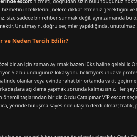
erinde escort
hizmeti, doğrudan sizin bulunduğunuz noktay
hizmetin inceliklerini, nelere dikkat etmeniz gerektiğini ve 
mız, size sadece bir rehber sunmak değil, aynı zamanda bu öz
rmektir. Unutmayın, doğru seçimler yapıldığında, unutulmaz
 ve Neden Tercih Edilir?
l bir an için zaman ayırmak bazen lüks haline gelebilir. O
iyor. Siz bulunduğunuz lokasyonu belirtiyorsunuz ve profe
yahatinde olanlar veya evinde rahat bir ortamda vakit geçirme
kadaşlara açıklama yapmak zorunda kalmazsınız. Her şey ses
n önemli taşlarından biridir. Ordu Çatalpınar VIP escort seçene
 Ayrıca, yerinde buluşma sayesinde ulaşım derdi olmaz; trafik