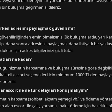
iz veya yeni bir deneyim arıyorsanız, bu rehberdeki tavsiyel
li bir buluşma geçirmenizi dileriz.
lırken adresimi paylaşmak güvenli mi?
 güvenilirliğinden emin olmalısınız. İlk buluşmalarda, yarı ka
ip, daha sonra adresinizi paylaşmak daha ihtiyatlı bir yaklaş
ları için adres bilgilerinizi gizli tutar.
yatları ne kadar?
uğu hizmetin kapsamına ve buluşma süresine göre değişiklik 
aliteli escort seçenekleri için minimum 1000 TL'den başlayan f
önerilir.
r escort ile ne tür detayları konuşmalıyım?
zmetin kapsamı (sohbet, akşam yemeği vb.) ve ödeme yöntemi
n alan escort ile çalışıyorsanız, nakit ödeme için hazırlıklı o