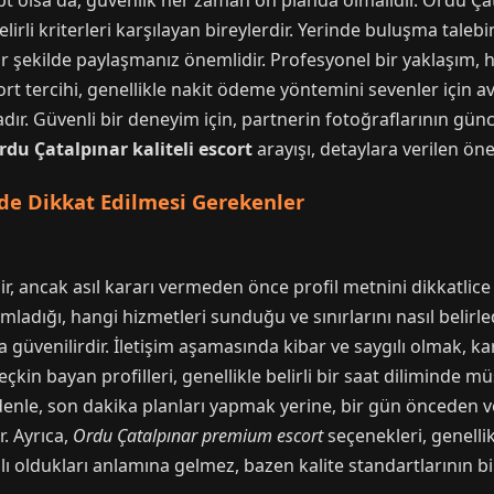
t olsa da, güvenlik her zaman ön planda olmalıdır. Ordu Çata
belirli kriterleri karşılayan bireylerdir. Yerinde buluşma ta
bir şekilde paylaşmanız önemlidir. Profesyonel bir yaklaşım, h
rt tercihi, genellikle nakit ödeme yöntemini sevenler için av
r. Güvenli bir deneyim için, partnerin fotoğraflarının günce
rdu Çatalpınar kaliteli escort
arayışı, detaylara verilen öne
de Dikkat Edilmesi Gerekenler
bilir, ancak asıl kararı vermeden önce profil metnini dikkatli
mladığı, hangi hizmetleri sunduğu ve sınırlarını nasıl belirl
aha güvenilirdir. İletişim aşamasında kibar ve saygılı olmak, ka
çkin bayan profilleri, genellikle belirli bir saat diliminde m
edenle, son dakika planları yapmak yerine, bir gün önceden v
. Ayrıca,
Ordu Çatalpınar premium escort
seçenekleri, genelli
oldukları anlamına gelmez, bazen kalite standartlarının bir