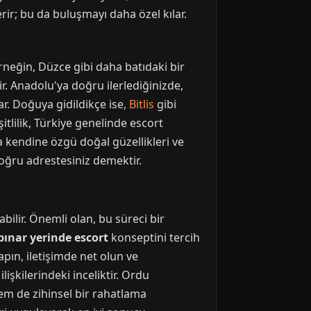
rir; bu da buluşmayı daha özel kılar.
rneğin, Düzce gibi daha batıdaki bir
r. Anadolu'ya doğru ilerlediğinizde,
ar. Doğuya gidildikçe ise,
Bitlis
gibi
itlilik, Türkiye genelinde escort
a kendine özgü doğal güzellikleri ve
doğru adrestesiniz demektir.
ilir. Önemli olan, bu süreci bir
ınar yerinde escort
konseptini tercih
pın, iletişimde net olun ve
lişkilerindeki inceliktir. Ordu
hem de zihinsel bir rahatlama