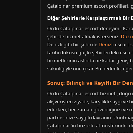
Çatalpınar premium escort profilleri, g
Diğer Şehirlerle Karşılaştırmalı Bir 
Ordu Çatalpınar escort deneyimi, Karad
şehirde hizmet almak isterseniz,
Düzc
Denizli gibi bir şehirde
Denizli
escort s
tarihi dokusu güçlü şehirlerdeki escort 
hizmetlerinin aslında ne kadar geniş bi
sakinliğiyle öne çıkar. Bu nedenle, eğ
Sonuç: Bilinçli ve Keyifli Bir De
Ordu Çatalpınar escort hizmeti, doğru 
alışverişten ziyade, karşılıklı saygı ve
ederken, her zaman güvenliğinizi ve ma
partnerinize saygılı davranın. Unutmayın
Çatalpınar'ın huzurlu atmosferinde, do