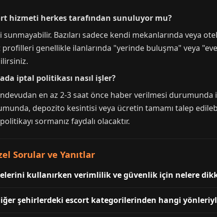
ort hizmeti herkes tarafından sunuluyor mu?
 sunmayabilir. Bazıları sadece kendi mekanlarında veya otel
rofilleri genellikle ilanlarında "yerinde buluşma" veya "eve g
irsiniz.
da iptal politikası nasıl işler?
randevudan en az 2-3 saat önce haber verilmesi durumunda ip
unda, depozito kesintisi veya ücretin tamamı talep edilebili
politikayı sormanız faydalı olacaktır.
el Sorular ve Yanıtlar
elerini kullanırken verimlilik ve güvenlik için nelere di
iğer şehirlerdeki escort kategorilerinden hangi yönleriyle