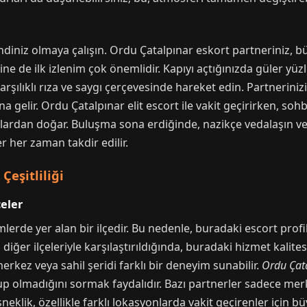
iniz olmaya çalışın. Ordu Çatalpınar eskort partneriniz, bü
ne de ilk izlenim çok önemlidir. Kapıyı açtığınızda güler yüz
şılıklı rıza ve saygı çerçevesinde hareket edin. Partnerinizi
na gelir. Ordu Çatalpınar elit escort ile vakit geçirirken, soh
ardan doğar. Buluşma sona erdiğinde, nazikçe vedalaşın ve
er her zaman takdir edilir.
Çeşitliliği
eler
lerde yer alan bir ilçedir. Bu nedenle, buradaki escort profil
diğer ilçeleriyle karşılaştırıldığında, buradaki hizmet kalite
erkez veya sahil şeridi farklı bir deneyim sunabilir.
Ordu Çata
p olmadığını sormak faydalıdır. Bazı partnerler sadece me
esneklik, özellikle farklı lokasyonlarda vakit geçirenler için b