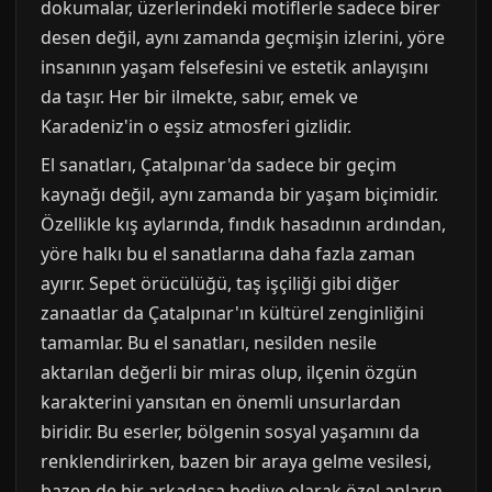
dokumalar, üzerlerindeki motiflerle sadece birer
desen değil, aynı zamanda geçmişin izlerini, yöre
insanının yaşam felsefesini ve estetik anlayışını
da taşır. Her bir ilmekte, sabır, emek ve
Karadeniz'in o eşsiz atmosferi gizlidir.
El sanatları, Çatalpınar'da sadece bir geçim
kaynağı değil, aynı zamanda bir yaşam biçimidir.
Özellikle kış aylarında, fındık hasadının ardından,
yöre halkı bu el sanatlarına daha fazla zaman
ayırır. Sepet örücülüğü, taş işçiliği gibi diğer
zanaatlar da Çatalpınar'ın kültürel zenginliğini
tamamlar. Bu el sanatları, nesilden nesile
aktarılan değerli bir miras olup, ilçenin özgün
karakterini yansıtan en önemli unsurlardan
biridir. Bu eserler, bölgenin sosyal yaşamını da
renklendirirken, bazen bir araya gelme vesilesi,
bazen de bir arkadaşa hediye olarak özel anların