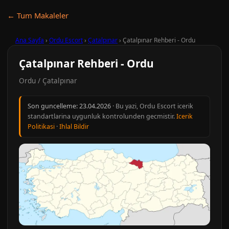
← Tum Makaleler
Ana Sayfa
›
Ordu Escort
›
Çatalpınar
›
Çatalpınar Rehberi - Ordu
Çatalpınar Rehberi - Ordu
Ordu / Çatalpınar
Son guncelleme:
23.04.2026
· Bu yazi, Ordu Escort icerik
standartlarina uygunluk kontrolunden gecmistir.
Icerik
Politikasi
·
Ihlal Bildir