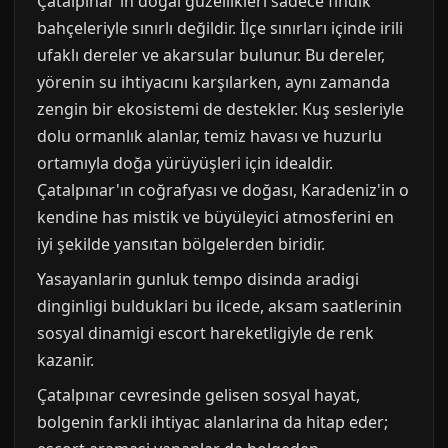
Çatalpınar'ın doğal güzellikleri sadece fındık
bahçeleriyle sınırlı değildir. İlçe sınırları içinde irili
ufaklı dereler ve akarsular bulunur. Bu dereler,
yörenin su ihtiyacını karşılarken, aynı zamanda
zengin bir ekosistemi de destekler. Kuş sesleriyle
dolu ormanlık alanlar, temiz havası ve huzurlu
ortamıyla doğa yürüyüşleri için idealdir.
Çatalpınar'ın coğrafyası ve doğası, Karadeniz'in o
kendine has mistik ve büyüleyici atmosferini en
iyi şekilde yansıtan bölgelerden biridir.
Yasayanlarin gunluk tempo disinda aradigi
dinginligi bulduklari bu ilcede, aksam saatlerinin
sosyal dinamigi escort hareketligiyle de renk
kazanir.
Çatalpınar cevresinde gelisen sosyal hayat,
bolgenin farkli ihtiyac alanlarina da hitap eder;