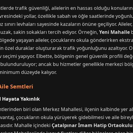
lerde trafik güvenliği, ailelerin en hassas olduğu konuların 
resindeki yollar, özellikle sabah ve öğle saatlerinde yoğunl
z sınırı levhaları sayesinde kazaların önüne geçiliyor. Ailele
zak, sakin sokakları tercih ediyor. Örneğin,
Yeni Mahalle
b
bölgede yaşayan aileler, çocuklarını okula gönderirken ekstr
 için özel duraklar oluşturarak trafik yoğunluğunu azaltıyor. 
ev seçimi yapıyor. Elbette, bölgenin genel güvenlik profili de
 bulunduruluyor; ancak bu hizmetler genellikle merkezi bölge
i minimum düzeyde kalıyor.
ile Semtleri
l Hayata Yakınlık
lerinden biri olan Merkez Mahallesi, ilçenin kalbinde yer alı
vantaj, çocukların okula yürüyerek gidebilmesi ve aile bireyl
asıdır. Mahalle içindeki
Çatalpınar İmam Hatip Ortaokulu