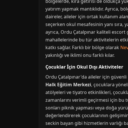
bölgelerde, kira getirisi de oldukça yü
yatırım yapmak mantıklıdır. Ayrıca, böl
daireler, aileler için ortak kullanım a
seçerken okul mesafesinin yanı sıra, y
ayrıca, Ordu Çatalpınar kaliteli escort
mahallelerinde bu tür aktivitelerin et
katkı sağlar. Farklı bir bölge olarak
Nev
yakınlığı ve iklimi onu farklı kılar.
Çocuklar İçin Okul Dışı Aktiviteler
Ordu Çatalpınar'da aileler için güvenli
Halk Eğitim Merkezi
, çocuklara yönel
atölyeleri ve tiyatro etkinlikleri, çocu
zamanlarını verimli geçirmesi için bu tü
sonları piknik yapması veya doğa yürüyü
değerlendirerek çocuklarının gelişimin
seckin bayan gibi hizmetlerin varlığı ba