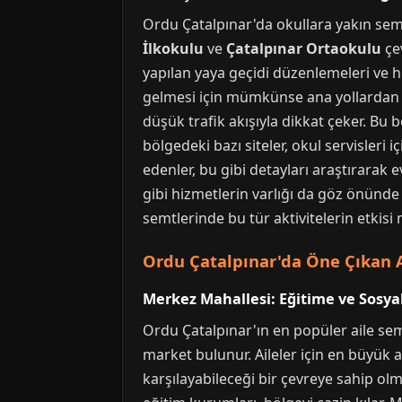
Ordu Çatalpınar'da okullara yakın semt
İlkokulu
ve
Çatalpınar Ortaokulu
çev
yapılan yaya geçidi düzenlemeleri ve hı
gelmesi için mümkünse ana yollardan u
düşük trafik akışıyla dikkat çeker. Bu 
bölgedeki bazı siteler, okul servisleri
edenler, bu gibi detayları araştırarak 
gibi hizmetlerin varlığı da göz önünde
semtlerinde bu tür aktivitelerin etkis
Ordu Çatalpınar'da Öne Çıkan A
Merkez Mahallesi: Eğitime ve Sosya
Ordu Çatalpınar'ın en popüler aile semt
market bulunur. Aileler için en büyük a
karşılayabileceği bir çevreye sahip olm