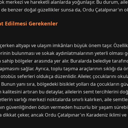
çok merkezi ve hareketli alanlarda yoğunlaşır. Bu durum, ail
 de benzer doğal güzellikler sunsa da, Ordu Çatalpınar'ın oku
t Edilmesi Gerekenler
eçerken altyapı ve ulaşım imkânları büyük önem taşır. Özellik
erinin bulunması ve sokak aydınlatmalarının yeterli olması g
sahip bölgeler arasında yer alır. Buralarda belediye tarafı
apmasını sağlar. Ayrıca, toplu taşıma araçlarının sıklığı da ö
obüs seferleri oldukça düzenlidir. Aileler, çocuklarını oku
r. Bunun yanı sıra, bölgedeki bisiklet yolları da çocukların gü
kalitesini artıran bu detaylar, ailelerin semt tercihlerini d
lerin varlığı merkezi noktalarda sınırlı kalırken, aile semtler
nın güvenliğinden ödün vermeden huzurlu bir yaşam sürebilir.
a dikkat çeker, ancak Ordu Çatalpınar'ın Karadeniz iklimi ve d