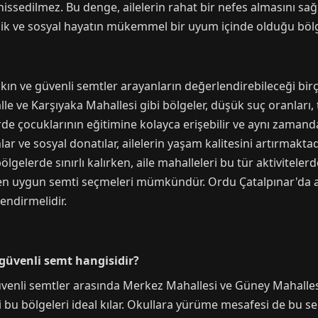
i hissedilmez. Bu denge, ailelerin rahat bir nefes almasını sa
venlik ve sosyal hayatın mükemmel bir uyum içinde olduğu bölg
 yakın ve güvenli semtler arayanların değerlendirebileceği 
le ve Karşıyaka Mahallesi gibi bölgeler, düşük suç oranları,
tlerde çocuklarının eğitimine kolayca erişebilir ve aynı zaman
nlar ve sosyal donatılar, ailelerin yaşam kalitesini artırmakta
bölgelerde sınırlı kalırken, aile mahalleleri bu tür aktivite
rına en uygun semti seçmeleri mümkündür. Ordu Çatalpınar'da
endirmelidir.
n güvenli semt hangisidir?
üvenli semtler arasında Merkez Mahallesi ve Güney Mahallesi 
i bu bölgeleri ideal kılar. Okullara yürüme mesafesi de bu s