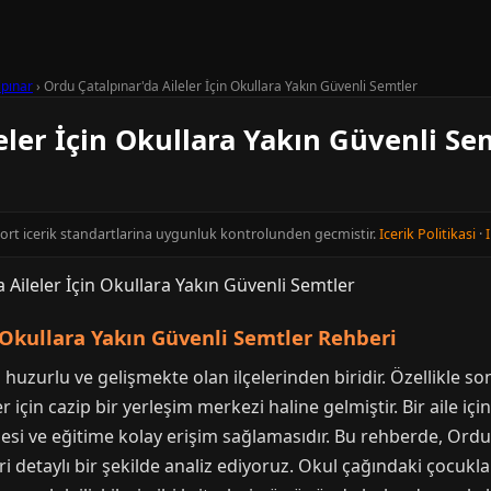
lpınar
›
Ordu Çatalpınar'da Aileler İçin Okullara Yakın Güvenli Semtler
eler İçin Okullara Yakın Güvenli Se
cort icerik standartlarina uygunluk kontrolunden gecmistir.
Icerik Politikasi
·
I
 Okullara Yakın Güvenli Semtler Rehberi
huzurlu ve gelişmekte olan ilçelerinden biridir. Özellikle so
r için cazip bir yerleşim merkezi haline gelmiştir. Bir aile iç
i ve eğitime kolay erişim sağlamasıdır. Bu rehberde, Ordu Ç
eri detaylı bir şekilde analiz ediyoruz. Okul çağındaki çocuk