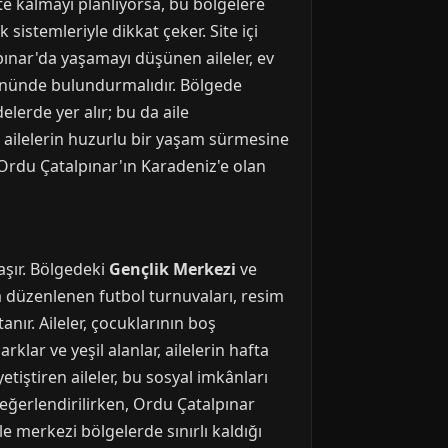
tte kalmayı planlıyorsa, bu bölgelere
sistemleriyle dikkat çeker. Site içi
lpınar'da yaşamayı düşünen aileler, ev
 önünde bulundurmalıdır. Bölgede
lerde yer alır; bu da aile
, ailelerin huzurlu bir yaşam sürmesine
 Ordu Çatalpınar'ın Karadeniz'e olan
aşır. Bölgedeki
Gençlik Merkezi
ve
da düzenlenen futbol turnuvaları, resim
anır. Aileler, çocuklarının boş
klar ve yeşil alanlar, ailelerin hafta
tiştiren aileler, bu sosyal imkânları
değerlendirilirken, Ordu Çatalpınar
le merkezi bölgelerde sınırlı kaldığı