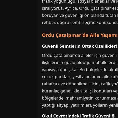
trafik yoğunluğu, sosyal olanaklar ve 
sıralıyoruz. Ayrıca, Ordu Çatalpınar e
koruyan ve güvenliği ön planda tutan b
rehber, doğru semti seçme konusunda 
Ordu Çatalpınar'da Aile Yaşamı
Güvenli Semtlerin Ortak Özellikleri
Ordu Çatalpınar'da aileler için güvenli
ilişkilerinin güçlü olduğu mahallelerdir
yapısıyla öne çıkar. Bu bölgelerde okul
çocuk parkları, yeşil alanlar ve aile ka
rahatça eve dönebilmesi için trafik yo
kuranlar, genellikle site içi konutları
bölgelerde, mahremiyetin korunması ad
yaptığı altyapı yatırımları, yolların yen
Okul Çevresindeki Trafik Güvenliği