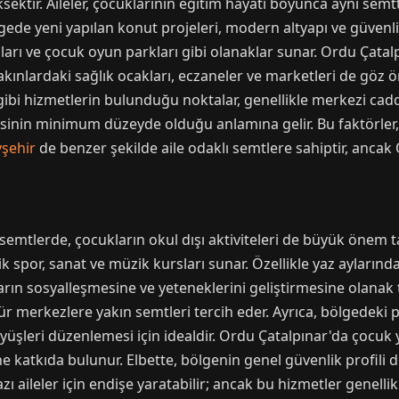
ksektir. Aileler, çocuklarının eğitim hayatı boyunca aynı sem
gede yeni yapılan konut projeleri, modern altyapı ve güvenlik 
lanları ve çocuk oyun parkları gibi olanaklar sunar. Ordu Çata
akınlardaki sağlık ocakları, eczaneler ve marketleri de göz
 gibi hizmetlerin bulunduğu noktalar, genellikle merkezi cadde
kisinin minimum düzeyde olduğu anlamına gelir. Bu faktörler
şehir
de benzer şekilde aile odaklı semtlere sahiptir, ancak
 semtlerde, çocukların okul dışı aktiviteleri de büyük önem t
ik spor, sanat ve müzik kursları sunar. Özellikle yaz ayların
kların sosyalleşmesine ve yeteneklerini geliştirmesine olanak t
r merkezlere yakın semtleri tercih eder. Ayrıca, bölgedeki par
şleri düzenlemesi için idealdir. Ordu Çatalpınar'da çocuk ye
e katkıda bulunur. Elbette, bölgenin genel güvenlik profili 
zı aileler için endişe yaratabilir; ancak bu hizmetler genellik