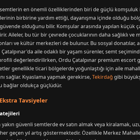
semtlerin en önemli özelliklerinden biri de güçlü komşuluk ili
nlerinin birbirine yardım ettiği, dayanışma içinde olduğu böl
güvende olduğunu bilir. Komşular arasında yapılan küçük çapl
irir. Aileler, bu tür bir çevrede çocuklarının daha sağlıklı
lonları ve kültür merkezleri de bulunur. Bu sosyal donatılar, ai
 Çatalpınar'da aile odaklı bir yaşam sürenler, semt seçiminde
rofili değerlendirilirken, Ordu Çatalpınar premium escort gibi
tler genellikle ticari bölgelerde yoğunlaştığı için aile mahal
ını sağlar. Kıyaslama yapmak gerekirse,
Tekirdağ
gibi büyükş
bu bağlar oldukça güçlüdür.
Ekstra Tavsiyeler
tejileri
a yakın güvenli semtlerde ev satın almak veya kiralamak, uzu
ı her geçen yıl artış göstermektedir. Özellikle Merkez Mahal