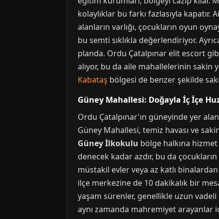
eğitim kurumları, bölgeyi cazip kılar.
kolaylıklar bu farkı fazlasıyla kapatır.
alanların varlığı, çocukların oyun oyna
bu semti sıklıkla değerlendiriyor. Ay
planda. Ordu Çatalpınar elit escort gi
alıyor, bu da aile mahallelerinin sakin
Kabataş
bölgesi de benzer şekilde saki
Güney Mahallesi: Doğayla İç İçe Hu
Ordu Çatalpınar'ın güneyinde yer alan bu
Güney Mahallesi, temiz havası ve sakin
Güney İlkokulu
bölge halkına hizmet 
denecek kadar azdır, bu da çocukların 
müstakil evler veya az katlı binalardan
ilçe merkezine de 10 dakikalık bir mesa
yaşam sürenler, genellikle uzun vadeli 
aynı zamanda mahremiyet arayanlar içi