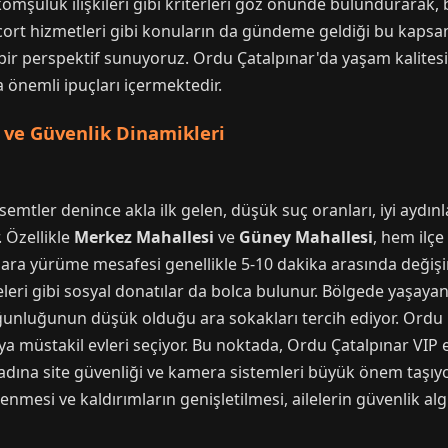
komşuluk ilişkileri gibi kriterleri göz önünde bulundurarak, 
scort hizmetleri gibi konuların da gündeme geldiği bu kapsam
ir perspektif sunuyoruz. Ordu Çatalpınar'da yaşam kalitesini
önemli ipuçları içermektedir.
 ve Güvenlik Dinamikleri
 semtler denince akla ilk gelen, düşük suç oranları, iyi aydı
. Özellikle
Merkez Mahallesi
ve
Güney Mahallesi
, hem ilç
lara yürüme mesafesi genellikle 5-10 dakika arasında değişir.
feleri gibi sosyal donatılar da bolca bulunur. Bölgede yaşayan 
ğunluğunun düşük olduğu ara sokakları tercih ediyor. Ordu Ç
 veya müstakil evleri seçiyor. Bu noktada, Ordu Çatalpınar VI
ına site güvenliği ve kamera sistemleri büyük önem taşıyor
ilenmesi ve kaldırımların genişletilmesi, ailelerin güvenlik alg