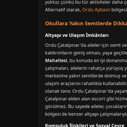
yoktur, çünkü bu tür aktiviteler daha 
Alternatif olarak,
Ordu Aybastı
bölgesi
Okullara Yakın Semtlerde Dikka
Altyapı ve Ulaşım İmkânları
Ordu Çatalpınar'da aileler için semt s
kaldırımların geniş olması, yaya geçitl
Mahallesi
, bu konuda en iyi donanıma 
çalışmaları, ailelerin rahatça yürüyüş y
merkezine yakın semtlerde dolmuş ve ot
ulaşım araçlarını rahatlıkla kullanabili
olanak tanır. Ordu Çatalpınar'da yaşam 
Çatalpınar elden alan escort gibi hizmet
görülmez. Bu sayede aileler, çocukları
bölgesi de benzer altyapı çalışmalarıyl
Komşuluk İlişkileri ve Sosyal Çevre