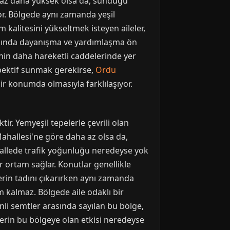
biraz daha yüksek olsa da, sunduğu
iyor. Bölgede aynı zamanda yeşil
 kalitesini yükseltmek isteyen aileler,
rasında dayanışma ve yardımlaşma ön
inin daha hareketli caddelerinde yer
rspektif sunmak gerekirse,
Ordu
r konumda olmasıyla farklılaşıyor.
ir. Yemyeşil tepelerle çevrili olan
ahallesi'ne göre daha az olsa da,
ahallede trafik yoğunluğu neredeyse yok
 ortam sağlar. Konutlar genellikle
lerin tadını çıkarırken aynı zamanda
m kalmaz. Bölgede aile odaklı bir
enli semtler arasında sayılan bu bölge,
erin bu bölgeye olan etkisi neredeyse