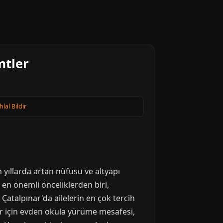
mtler
hlal Bildir
n yıllarda artan nüfusu ve altyapı
in en önemli önceliklerden biri,
atalpınar'da ailelerin en çok tercih
lar için evden okula yürüme mesafesi,