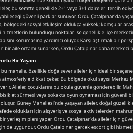
 Merkez Mahallesi'nde konut fiyatları diğer bölgelere göre 
 Aileler, bu semtte genellikle 2+1 veya 3+1 daireleri tercih ed
yabileceği güvenli parklar sunuyor. Ordu Çatalpınar'da yaşam
rıca, bölgedeki sosyal etkileşim oldukça yüksek; komşular a
bi hizmetlerin bulunduğu noktalar ise genellikle ilçe merkez
 yapısını korumasına yardımcı oluyor. Karşılaştırmalı bir pe
n bir aile ortamı sunarken, Ordu Çatalpınar daha merkezi bi
zurlu Bir Yaşam
 mahalle, özellikle doğa sever aileler için ideal bir seçenekt
 atmosferiyle dikkat çeker. Bu bölgede okul sayısı Merkez M
verir. Aileler, çocuklarını bu okula güvenle gönderebilir. M
bisiklet sürmesi veya sokakta oyun oynaması için güvenli bir
 oluşur. Güney Mahallesi'nde yaşayan aileler, doğal güzellik
fede oldukları için alışveriş ve sosyal aktivitelerden mahru
bir yerleşim planı yapar. Ordu Çatalpınar'da aileler için güv
n de uygundur. Ordu Çatalpınar gercek escort gibi hizmetl