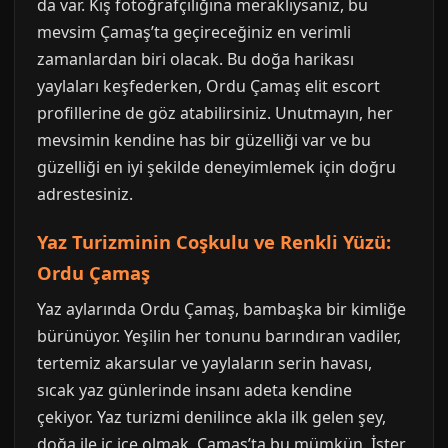
da var. Kış fotoğrafçılığına meraklıysanız, bu
mevsim Çamaş’ta geçireceğiniz en verimli
zamanlardan biri olacak. Bu doğa harikası
yaylaları keşfederken, Ordu Çamaş elit escort
profillerine de göz atabilirsiniz. Unutmayın, her
mevsimin kendine has bir güzelliği var ve bu
güzelliği en iyi şekilde deneyimlemek için doğru
adrestesiniz.
Yaz Turizminin Coşkulu ve Renkli Yüzü:
Ordu Çamaş
Yaz aylarında Ordu Çamaş, bambaşka bir kimliğe
bürünüyor. Yeşilin her tonunu barındıran vadiler,
tertemiz akarsular ve yaylaların serin havası,
sıcak yaz günlerinde insanı adeta kendine
çekiyor. Yaz turizmi denilince akla ilk gelen şey,
doğa ile iç içe olmak. Çamaş’ta bu mümkün. İster