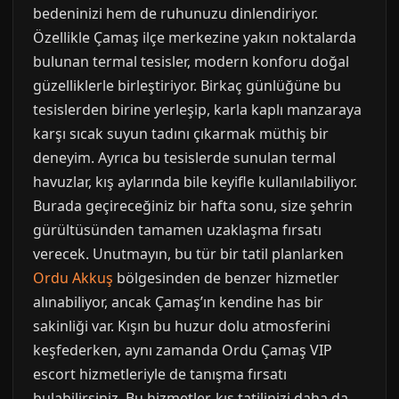
bedeninizi hem de ruhunuzu dinlendiriyor.
Özellikle Çamaş ilçe merkezine yakın noktalarda
bulunan termal tesisler, modern konforu doğal
güzelliklerle birleştiriyor. Birkaç günlüğüne bu
tesislerden birine yerleşip, karla kaplı manzaraya
karşı sıcak suyun tadını çıkarmak müthiş bir
deneyim. Ayrıca bu tesislerde sunulan termal
havuzlar, kış aylarında bile keyifle kullanılabiliyor.
Burada geçireceğiniz bir hafta sonu, size şehrin
gürültüsünden tamamen uzaklaşma fırsatı
verecek. Unutmayın, bu tür bir tatil planlarken
Ordu Akkuş
bölgesinden de benzer hizmetler
alınabiliyor, ancak Çamaş’ın kendine has bir
sakinliği var. Kışın bu huzur dolu atmosferini
keşfederken, aynı zamanda Ordu Çamaş VIP
escort hizmetleriyle de tanışma fırsatı
bulabilirsiniz. Bu hizmetler, kış tatilinizi daha da