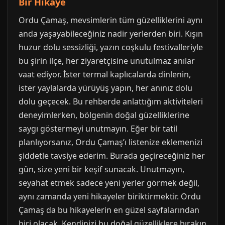
Bir Hikaye
Ordu Çamaş, mevsimlerin tüm güzelliklerini aynı
anda yaşayabileceğiniz nadir yerlerden biri. Kışın
huzur dolu sessizliği, yazın coşkulu festivalleriyle
bu şirin ilçe, her ziyaretçisine unutulmaz anılar
vaat ediyor. İster termal kaplıcalarda dinlenin,
ister yaylalarda yürüyüş yapın, her anınız dolu
dolu geçecek. Bu rehberde anlattığım aktiviteleri
deneyimlerken, bölgenin doğal güzelliklerine
saygı göstermeyi unutmayın. Eğer bir tatil
planlıyorsanız, Ordu Çamaş’ı listenize eklemenizi
şiddetle tavsiye ederim. Burada geçireceğiniz her
gün, size yeni bir keşif sunacak. Unutmayın,
seyahat etmek sadece yeni yerler görmek değil,
aynı zamanda yeni hikayeler biriktirmektir. Ordu
Çamaş da bu hikayelerin en güzel sayfalarından
biri olacak. Kendinizi bu doğal güzelliklere bırakın