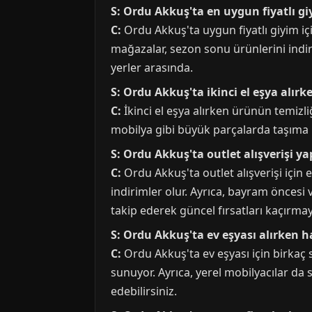
S: Ordu Akkuş'ta en uygun fiyatlı gi
C:
Ordu Akkuş'ta uygun fiyatlı giyim için
mağazalar, sezon sonu ürünlerini indiri
yerler arasında.
S: Ordu Akkuş'ta ikinci el eşya alır
C:
İkinci el eşya alırken ürünün temizli
mobilya gibi büyük parçalarda taşıma 
S: Ordu Akkuş'ta outlet alışverişi y
C:
Ordu Akkuş'ta outlet alışverişi için
indirimler olur. Ayrıca, bayram öncesi
takip ederek güncel fırsatları kaçırmay
S: Ordu Akkuş'ta ev eşyası alırken 
C:
Ordu Akkuş'ta ev eşyası için birkaç 
sunuyor. Ayrıca, yerel mobilyacılar da
edebilirsiniz.