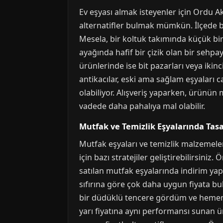
Ev eşyası almak isteyenler için Ordu A
alternatifler bulmak mümkün. İlçede ba
Mesela, bir koltuk takımında küçük bir 
ayağında hafif bir çizik olan bir sehp
ürünlerinde ise bit pazarları veya ikin
antikacılar, eski ama sağlam eşyaları c
olabiliyor. Alışveriş yaparken, ürünün
vadede daha pahalıya mal olabilir.
Mutfak ve Temizlik Eşyalarında Tas
Mutfak eşyaları ve temizlik malzemeler
için bazı stratejiler geliştirebilirsiniz
satılan mutfak eşyalarında indirim yapı
sıfırına göre çok daha uygun fiyata 
bir düdüklü tencere gördüm ve hemen 
yarı fiyatına aynı performansı sunan ür