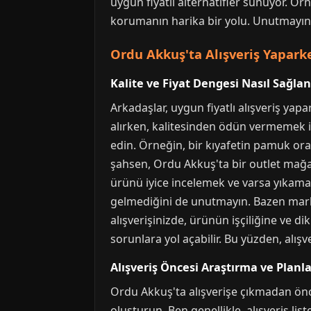
uygun fiyatlı alternatifler sunuyor. Ö
korumanın harika bir yolu. Unutmayın, 
Ordu Akkuş'ta Alışveriş Yapark
Kalite ve Fiyat Dengesi Nasıl Sağlan
Arkadaşlar, uygun fiyatlı alışveriş ya
alırken, kalitesinden ödün vermemek iç
edin. Örneğin, bir kıyafetin pamuk ora
şahsen, Ordu Akkuş'ta bir outlet mağ
ürünü iyice incelemek ve varsa yıkama 
gelmediğini de unutmayın. Bazen markal
alışverişinizde, ürünün işçiliğine ve d
sorunlara yol açabilir. Bu yüzden, alış
Alışveriş Öncesi Araştırma ve Plan
Ordu Akkuş'ta alışverişe çıkmadan önce
oluşturun. Ben genellikle, alışveriş l