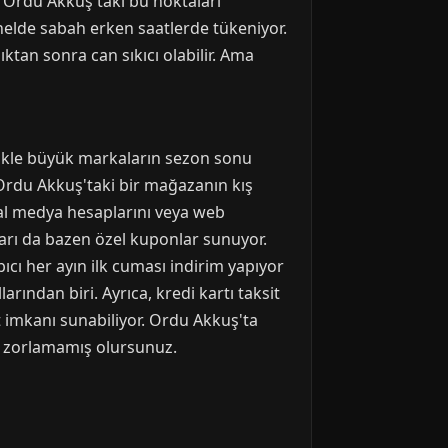
z. Ordu Akkuş'taki bu noktaları
nelde sabah erken saatlerde tükeniyor.
ıktan sonra can sıkıcı olabilir. Ama
likle büyük markaların sezon sonu
, Ordu Akkuş'taki bir mağazanın kış
yal medya hesaplarını veya web
ları da bazen özel kuponlar sunuyor.
cı her ayın ilk cuması indirim yapıyor
rından biri. Ayrıca, kredi kartı taksit
t imkanı sunabiliyor. Ordu Akkuş'ta
zi zorlamamış olursunuz.