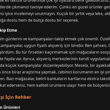
ve ev tekstili ürünlerinde çok iyi fiyatlara denk gelebilirsini
atlerde çıkmanızı tavsiye ederim. Çünkü en güzel ürünler ge
ünü iyice incelemeyi unutmayın. Küçük bir yırtık veya leke, ald
 doğa dostu hem de bütçe dostu bir seçenek.
akip Etme
rim günlerini ve kampanyaları takip etmek çok önemli. Özel
kampanyalar, uygun fiyatlı alışveriş için birebir. Ben şahsen
 gördüm. Bu tür fırsatları kaçırmamak için mağazaların sos
kte fayda var. Ayrıca, alışveriş merkezlerinin kendi uygulama
da küçük kampanyalar düzenleyebiliyor. Mesela, bir ayakkabı
n önce biraz araştırma yapmak, cebinizi korumanın en iyi yolla
. Bazı mağazalar, belirli bankaların kartlarına ekstra taksi
kkat ederseniz, hem kaliteli ürünlere ulaşır hem de bütçeni
işi İçin Rehber
n Ürünleri