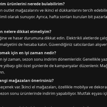
yim ürünlerini nerede bulabilirim?
 outlet mağazalarını ve ikinci el dükkanlarını tercih edebilir
mli olarak sunuyor. Ayrıca, hafta sonları kurulan bit pazarlar
ken nelere dikkat etmeliyim?
ğine ve hasar durumuna dikkat edin. Elektrikli aletlerde çalış
maliyetini de hesaba katın. Güvendiğiniz satıcılardan alışv
apmak için en iyi zaman nedir?
 en iyi zaman, sezon sonu indirim dönemleridir. Genellikle y
 ve yılbaşı gibi özel günlerde de kampanyalar düzenlenir. M
ın.
hangi mağazaları önerirsiniz?
seçenek var. İkinci el mağazaları, özellikle mobilya ve dekor
 sezon sonu ürünlerinde indirim yapabiliyor. Mutfak eşyası iç