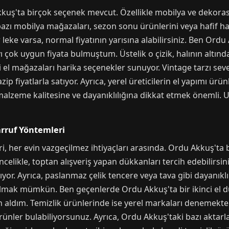
kkuş'ta birçok seçenek mevcut. Özellikle mobilya ve dekora
zı mobilya mağazaları, sezon sonu ürünlerini veya hafif hasar
leke varsa, normal fiyatının yarısına alabilirsiniz. Ben Ord
ayı çok uygun fiyata bulmuştum. Üstelik o çizik, halının al
ci el mağazaları harika seçenekler sunuyor. Vintage tarzı sev
azip fiyatlarla satıyor. Ayrıca, yerel üreticilerin el yapımı 
 malzeme kalitesine ve dayanıklılığına dikkat etmek önemli. U
arruf Yöntemleri
i, her evin vazgeçilmez ihtiyaçları arasında. Ordu Akkuş'ta
. Öncelikle, toptan alışveriş yapan dükkanları tercih edebilirsi
yor. Ayrıca, paslanmaz çelik tencere veya tava gibi dayanıklı
bulmak mümkün. Ben geçenlerde Ordu Akkuş'ta bir ikinci el 
aldım. Temizlik ürünlerinde ise yerel markaları denemekte
ünler bulabiliyorsunuz. Ayrıca, Ordu Akkuş'taki bazı aktarla