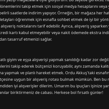
nemlerini takip etmek için sosyal medya hesaplarını veya ye
belirli saatlerde indirim yapıyor. Örneğin, bir mağaza her
 detayları öğrenmek için esnafla sohbet etmek de iyi bir yön
 alışveriş noktalarını tarif edebilir. Ayrıca, alışveriş yapar
edi kartı kabul etmeyebilir veya nakit ödemede ekstra indiri
an tasarruf etmenizi sağlar.
lı giyim ve eşya alışverişi yapmak sanıldığı kadar zor değil.
nlerini takip ederek bütçenizi koruyabilir, aynı zamanda kalit
rma yapmak ve planlı hareket etmek. Ordu Akkuş'taki esnafın s
tçesine uygun bir alışveriş rotası bulmak mümkün. Ben bu r
iden iyi alışverişler dilerim. Umarım bu ipuçları işinize ya
nılar biriktirmeniz de cabası. Herkese bol fırsatlı günler!