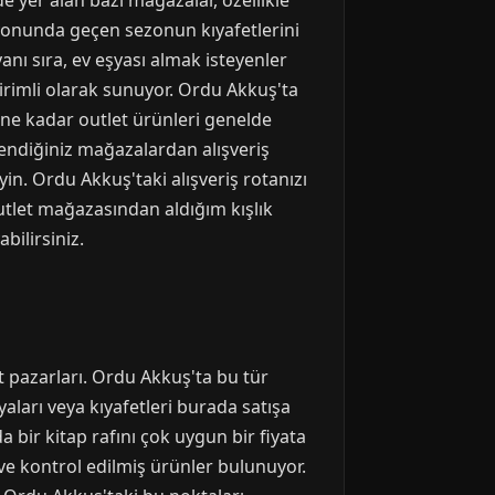
 yer alan bazı mağazalar, özellikle
eyonunda geçen sezonun kıyafetlerini
anı sıra, ev eşyası almak isteyenler
irimli olarak sunuyor. Ordu Akkuş'ta
r ne kadar outlet ürünleri genelde
güvendiğiniz mağazalardan alışveriş
in. Ordu Akkuş'taki alışveriş rotanızı
utlet mağazasından aldığım kışlık
ilirsiniz.
it pazarları. Ordu Akkuş'ta bu tür
şyaları veya kıyafetleri burada satışa
 bir kitap rafını çok uygun bir fiyata
 ve kontrol edilmiş ürünler bulunuyor.