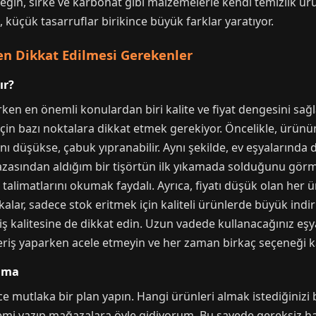
rneğin, sirke ve karbonat gibi malzemelerle kendi temizlik ür
küçük tasarruflar birikince büyük farklar yaratıyor.
en Dikkat Edilmesi Gerekenler
ır?
parken en önemli konulardan biri kalite ve fiyat dengesini s
in bazı noktalara dikkat etmek gerekiyor. Öncelikle, ürünün
nı düşükse, çabuk yıpranabilir. Aynı şekilde, ev eşyalarında
azasından aldığım bir tişörtün ilk yıkamada solduğunu gö
talimatlarını okumak faydalı. Ayrıca, fiyatı düşük olan her
ar, sadece stok eritmek için kaliteli ürünlerde büyük indir
ikiş kalitesine de dikkat edin. Uzun vadede kullanacağınız e
veriş yaparken acele etmeyin ve her zaman birkaç seçeneği ka
lama
 mutlaka bir plan yapın. Hangi ürünleri almak istediğinizi be
istemi yazıp mağazalara öyle gidiyorum. Bu sayede gereksiz 