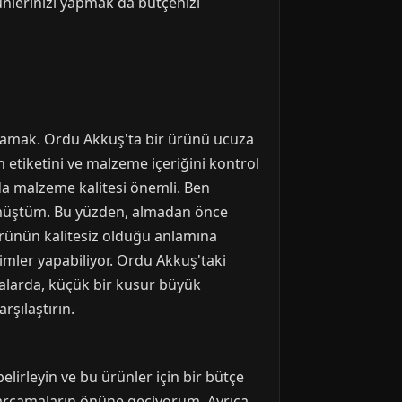
ünlerinizi yapmak da bütçenizi
ağlamak. Ordu Akkuş'ta bir ürünü ucuza
 etiketini ve malzeme içeriğini kontrol
 da malzeme kalitesi önemli. Ben
rmüştüm. Bu yüzden, almadan önce
 ürünün kalitesiz olduğu anlamına
imler yapabiliyor. Ordu Akkuş'taki
şyalarda, küçük bir kusur büyük
rşılaştırın.
lirleyin ve bu ürünler için bir bütçe
harcamaların önüne geçiyorum. Ayrıca,