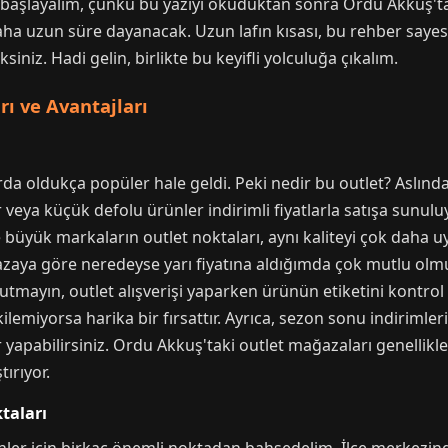
başlayalım, çünkü bu yazıyı okuduktan sonra Ordu Akkuş'taki
ha uzun süre dayanacak. Uzun lafın kısası, bu rehber sayes
iniz. Hadi gelin, birlikte bu keyifli yolculuğa çıkalım.
ı ve Avantajları
arda oldukça popüler hale geldi. Peki nedir bu outlet? Aslı
 veya küçük defolu ürünler indirimli fiyatlarla satışa sunul
üyük markaların outlet noktaları, aynı kaliteyi çok daha u
zaya göre neredeyse yarı fiyatına aldığımda çok mutlu olm
 Unutmayın, outlet alışverişi yaparken ürünün etiketini kontr
ilemiyorsa harika bir fırsattır. Ayrıca, sezon sonu indirimle
r yapabilirsiniz. Ordu Akkuş'taki outlet mağazaları genellik
ırıyor.
taları