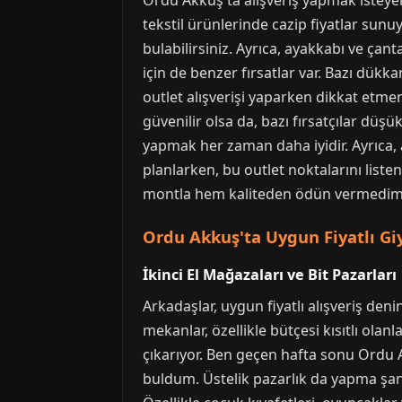
Ordu Akkuş'ta alışveriş yapmak isteyen
tekstil ürünlerinde cazip fiyatlar su
bulabilirsiniz. Ayrıca, ayakkabı ve çan
için de benzer fırsatlar var. Bazı dük
outlet alışverişi yaparken dikkat etmen
güvenilir olsa da, bazı fırsatçılar düşü
yapmak her zaman daha iyidir. Ayrıca, 
planlarken, bu outlet noktalarını list
montla hem kaliteden ödün vermedim 
Ordu Akkuş'ta Uygun Fiyatlı Giyi
İkinci El Mağazaları ve Bit Pazarları
Arkadaşlar, uygun fiyatlı alışveriş den
mekanlar, özellikle bütçesi kısıtlı olan
çıkarıyor. Ben geçen hafta sonu Ordu A
buldum. Üstelik pazarlık da yapma şans