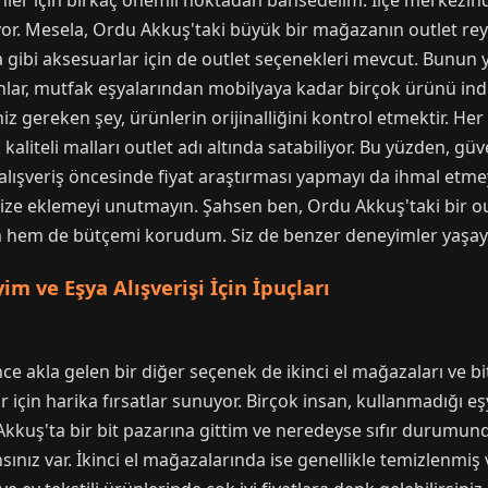
ler için birkaç önemli noktadan bahsedelim. İlçe merkezinde
nuyor. Mesela, Ordu Akkuş'taki büyük bir mağazanın outlet r
ta gibi aksesuarlar için de outlet seçenekleri mevcut. Bunun y
kanlar, mutfak eşyalarından mobilyaya kadar birçok ürünü ind
iz gereken şey, ürünlerin orijinalliğini kontrol etmektir. He
k kaliteli malları outlet adı altında satabiliyor. Bu yüzden, 
alışveriş öncesinde fiyat araştırması yapmayı da ihmal etmey
enize eklemeyi unutmayın. Şahsen ben, Ordu Akkuş'taki bir o
hem de bütçemi korudum. Siz de benzer deneyimler yaşayab
m ve Eşya Alışverişi İçin İpuçları
ince akla gelen bir diğer seçenek de ikinci el mağazaları ve b
lar için harika fırsatlar sunuyor. Birçok insan, kullanmadığı e
kkuş'ta bir bit pazarına gittim ve neredeyse sıfır durumunda
ınız var. İkinci el mağazalarında ise genellikle temizlenmiş