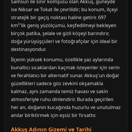
Samsun ile sınır komşusu olan Akkuş, güneyde
ise Niksar ve Tokat ile çevrilidir; bu konum, ilçeyi
stratejik bir geçiş noktası haline getirir. 697
km²'lik geniş yüzölçümü, keşfedilmeyi bekleyen
birçok patika, şelale ve gizli köşeyi barındırır,
doğa yürüyüşçüleri ve fotoğrafçılar için ideal bir
destinasyondur.
İlçenin yüksek konumu, özellikle yaz aylarında
bunaltıcı sıcaklardan kaçmak isteyenler için serin
ve ferahlatıcı bir alternatif sunar. Akkuş'un doğal
güzellikleri sadece göz zevkini okşamakla
kalmaz, aynı zamanda temiz havası ve sakin
atmosferiyle ruhu dinlendirir. Burada geçirilen
her an, doğanın kucağında huzurlu ve unutulmaz
anılar biriktirmek için eşsiz bir fırsattır.
Akkuş Adının Gizemi ve Tarihi