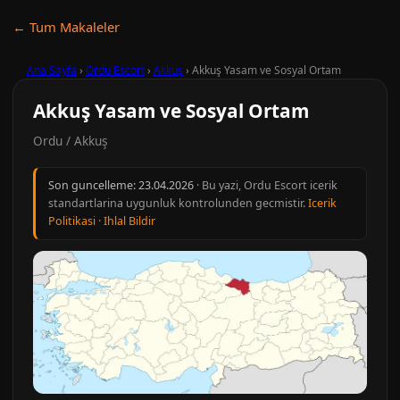
← Tum Makaleler
Ana Sayfa
›
Ordu Escort
›
Akkuş
›
Akkuş Yasam ve Sosyal Ortam
Akkuş Yasam ve Sosyal Ortam
Ordu / Akkuş
Son guncelleme:
23.04.2026
· Bu yazi, Ordu Escort icerik
standartlarina uygunluk kontrolunden gecmistir.
Icerik
Politikasi
·
Ihlal Bildir