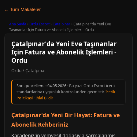
← Tum Makaleler
Ana Sayfa
›
Ordu Escort
›
Çatalpınar
›
Çatalpınar'da Yeni Eve
Taşınanlar İçin Fatura ve Abonelik İşlemleri - Ordu
Çatalpınar'da Yeni Eve Taşınanlar
İçin Fatura ve Abonelik İşlemleri -
Ordu
Ordu / Çatalpınar
Son guncelleme:
04.05.2026
· Bu yazi, Ordu Escort icerik
standartlarina uygunluk kontrolunden gecmistir.
Icerik
Politikasi
·
Ihlal Bildir
Çatalpınar'da Yeni Bir Hayat: Fatura ve
Abonelik Rehberiniz
Karadeniz'in yemyeşil doğasıyla sarmalanmış,