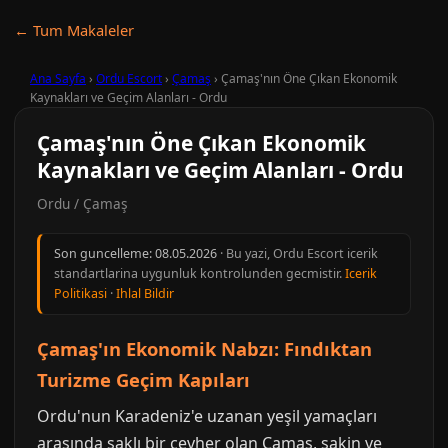
← Tum Makaleler
Ana Sayfa
›
Ordu Escort
›
Çamaş
›
Çamaş'nın Öne Çıkan Ekonomik
Kaynakları ve Geçim Alanları - Ordu
Çamaş'nın Öne Çıkan Ekonomik
Kaynakları ve Geçim Alanları - Ordu
Ordu / Çamaş
Son guncelleme:
08.05.2026
· Bu yazi, Ordu Escort icerik
standartlarina uygunluk kontrolunden gecmistir.
Icerik
Politikasi
·
Ihlal Bildir
Çamaş'ın Ekonomik Nabzı: Fındıktan
Turizme Geçim Kapıları
Ordu'nun Karadeniz'e uzanan yeşil yamaçları
arasında saklı bir cevher olan Çamaş, sakin ve