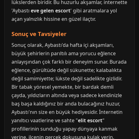
lükslerden biridir. Bu huzurlu akşamlar, internette
'Aybastı
eve gelen escort
' gibi aratmalara yol
açan yalnızlık hissine en güzel ilaçtır.
Sonuç ve Tavsiyeler
Sonuç olarak, Aybastı'da hafta içi akşamları,
büyük şehirlerin parıltılı ama yorucu eğlence
anlayışından çok farklı bir deneyim sunar. Burada
eğlence, gürültüde değil sükunette; kalabalıkta
değil samimiyette; lükste değil sadelikte gizlidir.
Bir tabak yöresel yemekte, bir bardak demli
çayda, yıldızların altında veya sadece kendinizle
baş başa kaldığınız bir anda bulacağınız huzur,
Aybastı'nın size en büyük hediyesidir. İnternetin
yanıltıcı vaatlerine ve sahte "
elit escort
"
profillerinin sunduğu yapay dünyaya kanmak
yerine, ilçenin gerçek dokusuna kulak verin.