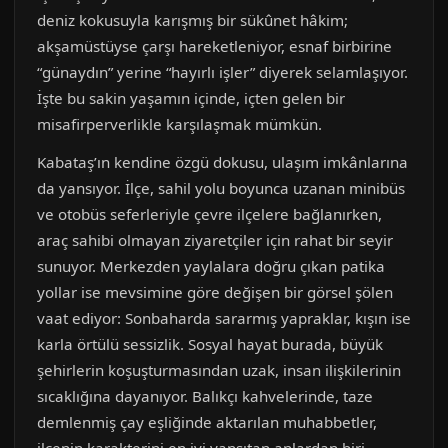
deniz kokusuyla karışmış bir sükûnet hâkim;
akşamüstüyse çarşı hareketleniyor, esnaf birbirine
“günaydın” yerine “hayırlı işler” diyerek selamlaşıyor.
İşte bu sakin yaşamın içinde, içten gelen bir
misafirperverlikle karşılaşmak mümkün.
Kabataş’ın kendine özgü dokusu, ulaşım imkânlarına
da yansıyor. İlçe, sahil yolu boyunca uzanan minibüs
ve otobüs seferleriyle çevre ilçelere bağlanırken,
araç sahibi olmayan ziyaretçiler için rahat bir seyir
sunuyor. Merkezden yaylalara doğru çıkan patika
yollar ise mevsimine göre değişen bir görsel şölen
vaat ediyor: Sonbaharda sararmış yapraklar, kışın ise
karla örtülü sessizlik. Sosyal hayat burada, büyük
şehirlerin koşuşturmasından uzak, insan ilişkilerinin
sıcaklığına dayanıyor. Balıkçı kahvelerinde, taze
demlenmiş çay eşliğinde aktarılan muhabbetler,