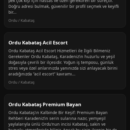
pek çok kişi için hassas ve özen gerektiren bir süreçtir.
Doğru adresi bulmak, güvenilir bir profil seçmek ve keyifli
bir...
Ordu / Kabataş
Ordu Kabataş Acil Escort
Ordu Kabataş Acil Escort Hizmetleri ile İlgili Bilmeniz
Gerekenler Ordu Kabataş, Karadeniz’in huzurlu ve yeşil
doğasıyla çevrili bir ilçesidir. Yoğun iş temposu, günlük
stres veya özel anlarınızda yanınızda sizi anlayacak birini
aradığınızda “acil escort” kavramı...
Ordu / Kabataş
Ordu Kabataş Premium Bayan
Ordu Kabataş’ın Kalbinde Bir Keşif: Premium Bayan
Rehberi Karadeniz’in serin sularına nazır, yemyeşil
yaylalarıyla ünlü Ordu’nun incisi Kabataş, sakin ve
huzurlu atmosferiyle bilinir. Ancak bu şirin ilçenin bir de