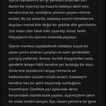
ilçenin karakterini en iyi yansıtan anlardan biri.
Bazen bir ziyaretçi bu huzurlu tabloya dahil olur,
kendini kısa bir süreliğine yörenin yaşam ritmine
bırakır. Bu tür anlarda, Kabataş escort hizmetlerine
duyulan merak bile doğal bir şekilde dile getirilebilir,
zira insan ister lokal ister ziyaretçi olsun, farklı
ihtiyaçlarını bu samimi ortamda paylaşır.
İlçenin merkezi sayılabilecek noktalar, küçük bir
pazar yerini andıran çarşıları ve sahil şeridindeki
yürüyüş yollarıdır. Burası, turistik kaygılardan uzak,
gündelik telaşın hâlâ kendine yer bulduğu bir alan.
Dinlenme tesislerinin ahşap mimarisi ve
balkonlardan süzülen müzik sesleri, Kabataş’ın
kendine has bir şehir kaçamağı sunduğunu
hissettiriyor. Özellikle yaz aylarında deniz
kenarındaki otantik butik yapılar, ziyaretçilere sakin
bir mola imkânı tanıyor. İlçe, bazen yalnızca bir gece